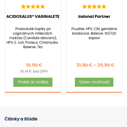
produ
22
Hodnotenie
39
Hodnotenie
(
22
recenzií zákazníkov)
(
39
recenzií zákazníkov)
ACIDOSALUS® VAGINALETE
Indonal Partner
4.95
5.00
z 5 na
z 5 na
základe
základe
Probiotické čapíky pri
Použitie: HPV, CIN, genitálne
zákazníckych
zákazníckych
vaginálnych infekciách:
bradavice. Balenie: 90/120
recenzií
recenzií
mykóza (Candida albicans),
kapsúl
HPV, E. coli, Proteus, Chlamydia.
Balenie: 7ks
Price
15.90
€
31.90
€
–
35.90
€
15.14
€
bez DPH
rang
Tent
31.90
Pridať do košíka
Výber možností
produ
thro
má
35.90
viace
varia
Možno
Články a štúdie
si