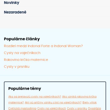
môže
Novinky
vybra
Nezaradené
na
strán
produ
Populárne články
Rozdiel medzi Indonal Forte a Indonal Woman?
Cysty na vaječníkoch
Rakovina krčka maternice
Cysty v prsníku
Populárne témy
Ako sa prejavujú cysty na vaječníkoch?
Ako vzniká rakovina krčka
maternice?
Aký sú príčiny vzniku cýst na vaječníkoch?
Biely výtok
Cyklická mastodýnia
Cysty na vaječníkoch
Cysty v prsníku
Dysplázia