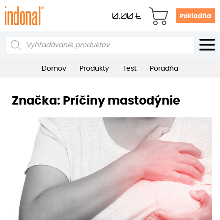
0.00
€
Pokladňa
Products
search
Domov
Produkty
Test
Poradňa
Značka:
Príčiny mastodýnie