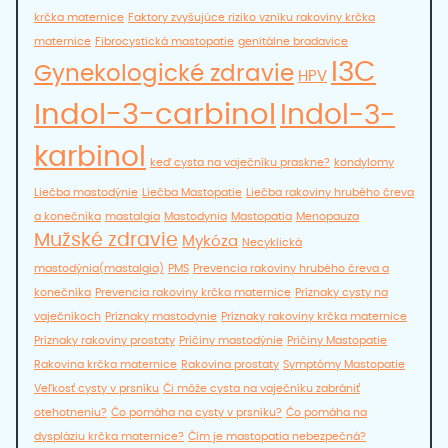
krčka maternice
Faktory zvyšujúce riziko vzniku rakoviny krčka
maternice
Fibrocystická mastopatie
genitálne bradavice
I3C
Gynekologické zdravie
HPV
Indol-3-carbinol
Indol-3-
karbinol
keď cysta na vaječníku praskne?
kondylomy
Liečba mastodýnie
Liečba Mastopatie
Liečba rakoviny hrubého čreva
a konečníka
mastalgia
Mastodynia
Mastopatia
Menopauza
Mužské zdravie
Mykóza
Necyklická
mastodýnia(mastalgia)
PMS
Prevencia rakoviny hrubého čreva a
konečníka
Prevencia rakoviny krčka maternice
Príznaky cysty na
vaječníkoch
Príznaky mastodynie
Príznaky rakoviny krčka maternice
Príznaky rakoviny prostaty
Príčiny mastodýnie
Príčiny Mastopatie
Rakovina krčka maternice
Rakovina prostaty
Symptómy Mastopatie
Veľkosť cysty v prsníku
Či môže cysta na vaječníku zabrániť
otehotneniu?
Čo pomáha na cysty v prsníku?
Čo pomáha na
dyspláziu krčka maternice?
Čím je mastopatia nebezpečná?