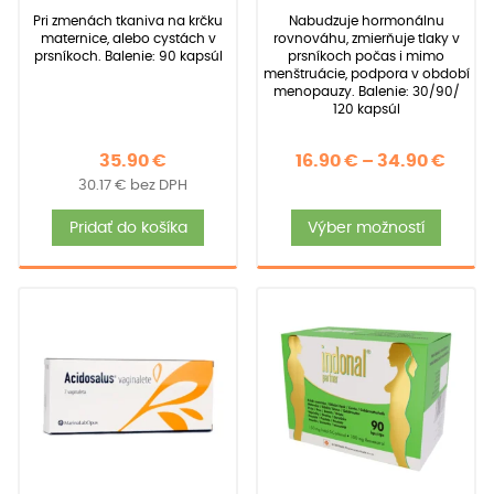
zákazníkov)
základe
základe
Pri zmenách tkaniva na krčku
Nabudzuje hormonálnu
zákazníckych
zákazníckych
maternice, alebo cystách v
rovnováhu, zmierňuje tlaky v
recenzií
recenzií
prsníkoch. Balenie: 90 kapsúl
prsníkoch počas i mimo
menštruácie, podpora v období
menopauzy. Balenie: 30/90/
120 kapsúl
Price
35.90
€
16.90
€
–
34.90
€
30.17
€
bez DPH
rang
Tent
16.90
Pridať do košíka
Výber možností
produ
thro
má
34.90
viace
varia
Možno
si
môže
vybra
na
strán