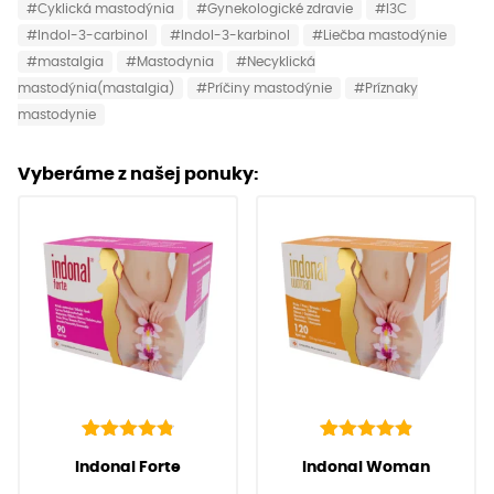
#Cyklická mastodýnia
#Gynekologické zdravie
#I3C
#Indol-3-carbinol
#Indol-3-karbinol
#Liečba mastodýnie
#mastalgia
#Mastodynia
#Necyklická
mastodýnia(mastalgia)
#Príčiny mastodýnie
#Príznaky
mastodynie
Vyberáme z našej ponuky:
142
Hodnotenie
92
Hodnotenie
(
142
recenzií
(
92
recenzií zákazníkov)
Indonal Forte
Indonal Woman
4.91
4.97
z 5 na
z 5 na