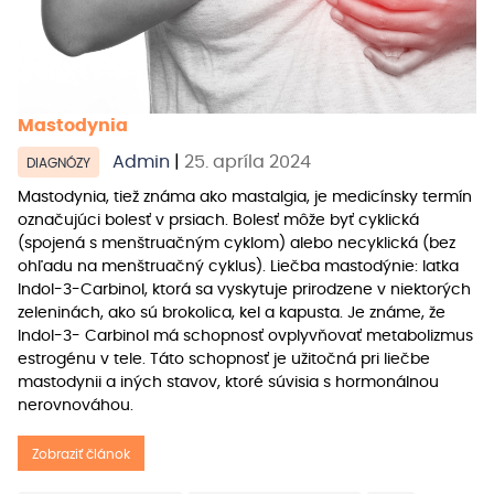
Mastodynia
Admin
|
25. apríla 2024
DIAGNÓZY
Mastodynia, tiež známa ako mastalgia, je medicínsky termín
označujúci bolesť v prsiach. Bolesť môže byť cyklická
(spojená s menštruačným cyklom) alebo necyklická (bez
ohľadu na menštruačný cyklus). Liečba mastodýnie: latka
Indol-3-Carbinol, ktorá sa vyskytuje prirodzene v niektorých
zeleninách, ako sú brokolica, kel a kapusta. Je známe, že
Indol-3- Carbinol má schopnosť ovplyvňovať metabolizmus
estrogénu v tele. Táto schopnosť je užitočná pri liečbe
mastodynii a iných stavov, ktoré súvisia s hormonálnou
nerovnováhou.
Zobraziť článok