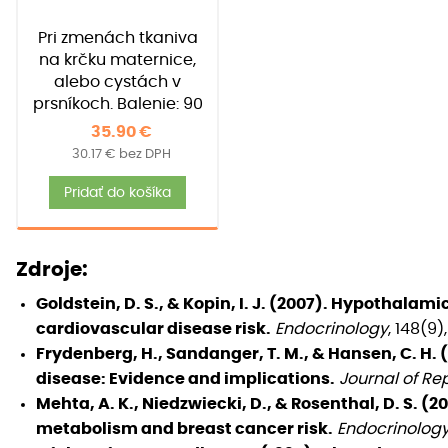
z 5 na
zákazníkov)
základe
Pri zmenách tkaniva
zákazníckych
recenzií
na krčku maternice,
alebo cystách v
prsníkoch. Balenie: 90
kapsúl
35.90
€
30.17
€
bez DPH
Pridať do košíka
Zdroje:
Goldstein, D. S., & Kopin, I. J. (2007). Hypothala
cardiovascular disease risk.
Endocrinology
, 148(9
Frydenberg, H., Sandanger, T. M., & Hansen, C. H. 
disease: Evidence and implications.
Journal of Re
Mehta, A. K., Niedzwiecki, D., & Rosenthal, D. S. (
metabolism and breast cancer risk.
Endocrinolog