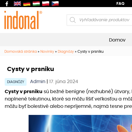
FAQ
Products
search
Domov
Domovská stránka
»
Novinky
»
Diagnózy
»
Cysty v prsníku
Cysty v prsníku
Admin
|
17. júna 2024
DIAGNÓZY
Cysty v prsníku
sú bežné benígne (nezhubné) útvary, k
naplnené tekutinou, ktoré sa môžu líšiť veľkosťou a mô
môžu byť bolestivé alebo nepríjemné, najmä tesne pr