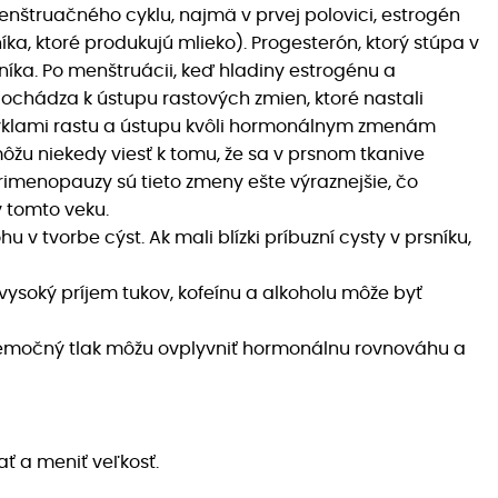
štruačného cyklu, najmä v prvej polovici, estrogén
níka, ktoré produkujú mlieko). Progesterón, ktorý stúpa v
sníka. Po menštruácii, keď hladiny estrogénu a
dochádza k ústupu rastových zmien, ktoré nastali
cyklami rastu a ústupu kvôli hormonálnym zmenám
žu niekedy viesť k tomu, že sa v prsnom tkanive
rimenopauzy sú tieto zmeny ešte výraznejšie, čo
v tomto veku.
 v tvorbe cýst. Ak mali blízki príbuzní cysty v prsníku,
vysoký príjem tukov, kofeínu a alkoholu môže byť
a emočný tlak môžu ovplyvniť hormonálnu rovnováhu a
ť a meniť veľkosť.