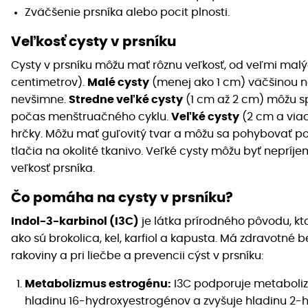
Zväčšenie prsníka alebo pocit plnosti.
Veľkosť cysty v prsníku
Cysty v prsníku môžu mať rôznu veľkosť, od veľmi mal
centimetrov).
Malé cysty
(menej ako 1 cm) väčšinou ne
nevšimne.
Stredne veľké cysty
(1 cm až 2 cm) môžu sp
počas menštruačného cyklu.
Veľké cysty
(2 cm a viac
hrčky. Môžu mať guľovitý tvar a môžu sa pohybovať po
tlačia na okolité tkanivo. Veľké cysty môžu byť neprí
veľkosť prsníka.
Čo pomáha na cysty v prsníku?
Indol-3-karbinol (I3C)
je látka prírodného pôvodu, kt
ako sú brokolica, kel, karfiol a kapusta. Má zdravotné
rakoviny a pri liečbe a prevencii cýst v prsníku:
Metabolizmus estrogénu:
I3C podporuje metaboliz
hladinu 16-hydroxyestrogénov a zvyšuje hladinu 2-h