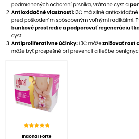
podmienených ochorení prsníka, vrátane cyst a
pom
Antioxidačné vlastnosti:
I3C má silné antioxidačné 
pred poškodením spôsobeným voľnými radikálmi.
bunkové prostredie a podporovať regeneráciu tk
cyst.
Antiproliferatívne účinky:
I3C môže
znižovať rast 
môže byť prospešné pri prevencii a liečbe benígnyc
142
Hodnotenie
(
142
recenzií
Indonal Forte
4.91