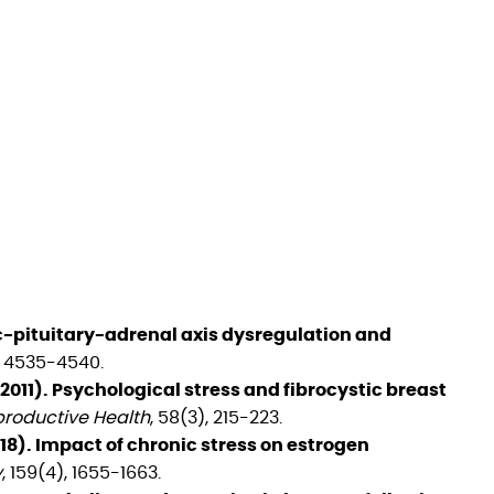
mic-pituitary-adrenal axis dysregulation and
), 4535-4540.
(2011). Psychological stress and fibrocystic breast
productive Health
, 58(3), 215-223.
2018). Impact of chronic stress on estrogen
y
, 159(4), 1655-1663.