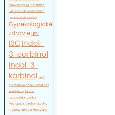
rakoviny krčka maternice
Fibrocystická mastopatie
genitálne bradavice
Gynekologické
zdravie
HPV
Indol-
I3C
3-carbinol
Indol-3-
karbinol
keď
cysta na vaječníku praskne?
kondylomy
Liečba
mastodýnie
Liečba
Mastopatie
Liečba rakoviny
hrubého čreva a konečníka