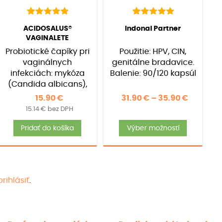
22
Hodnotenie
39
Hodnotenie
(
22
recenzií
(
39
recenzií
ACIDOSALUS®
Indonal Partner
4.95
5.00
z 5 na
z 5 na
VAGINALETE
zákazníkov)
zákazníkov)
základe
základe
Probiotické čapíky pri
Použitie: HPV, CIN,
zákazníckych
zákazníckych
recenzií
recenzií
vaginálnych
genitálne bradavice.
infekciách: mykóza
Balenie: 90/120 kapsúl
(Candida albicans),
HPV, E. coli, Proteus,
Price
15.90
€
31.90
€
–
35.90
€
Chlamydia. Balenie:
:
15.14
€
bez DPH
range:
7ks
Tento
 €
31.90 €
Pridať do košíka
Výber možností
kt
produkt
ugh
through
má
 €
35.90 €
ro
viacero
ntov.
varianto
prihlásiť
.
sti
Možnost
si
te
môžete
ť
vybrať