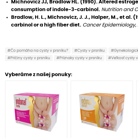
Michnovicz JJ, Bradlow HL. (1990). Altered estro
consumption of indole-3-carbinol.
Nutrition and C
Bradlow, H. L., Michnovicz, J. J., Halper, M., et a
carbinol or a high fiber diet.
Cancer Epidemiology, B
#Čo pomáha na cysty v prsníku?
#Cysty v prsníku
#Gynekologick
#Príčiny cysty v prsníku
#Príznaky cysty v prsníku
#Veľkosť cysty v
Vyberáme z našej ponuky: