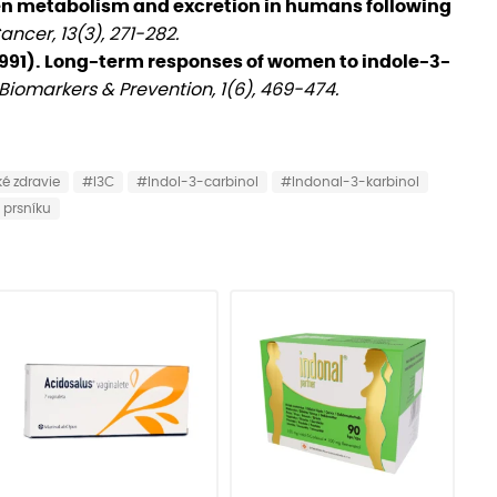
gen metabolism and excretion in humans following
ancer, 13(3), 271-282.
l. (1991). Long-term responses of women to indole-3-
iomarkers & Prevention, 1(6), 469-474.
é zdravie
#I3C
#Indol-3-carbinol
#Indonal-3-karbinol
 prsníku