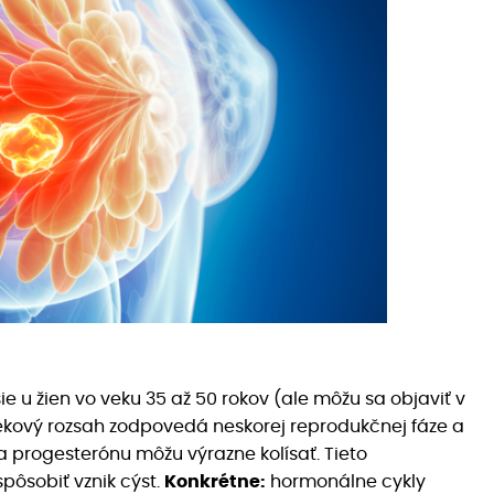
e u žien vo veku 35 až 50 rokov (ale môžu sa objaviť v
kový rozsah zodpovedá neskorej reprodukčnej fáze a
progesterónu môžu výrazne kolísať. Tieto
pôsobiť vznik cýst.
Konkrétne:
hormonálne cykly