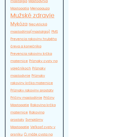
mastalgia
Mastodynia
Mastopatia
Menopauza
Mužské zdravie
Mykóza
Necyklická
mastodýnia(mastalgia)
PMS
Prevencia rakoviny hrubého
čreva a konečníka
Prevencia rakoviny krčka
maternice
Príznaky cysty na
vaječníkoch
Príznaky
mastodynie
Príznaky
rakoviny krčka maternice
Príznaky rakoviny prostaty
Príčiny mastodýnie
Príčiny
Mastopatie
Rakovina krčka
maternice
Rakovina
prostaty
Symptómy
Mastopatie
Veľkosť cysty v
prsníku
Či môže cysta na