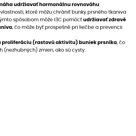
áha udržiavať hormonálnu rovnováhu
.
vlastnosti, ktoré môžu chrániť bunky prsného tkaniva
 Týmto spôsobom môže I3C pomôcť
udržiavať zdravé
aniva
, čo môže byť prospešné pri liečbe a prevencii
a proliferáciu (rastovú aktivitu) buniek prsníka
, čo
h (nezhubných) zmien, ako sú cysty.