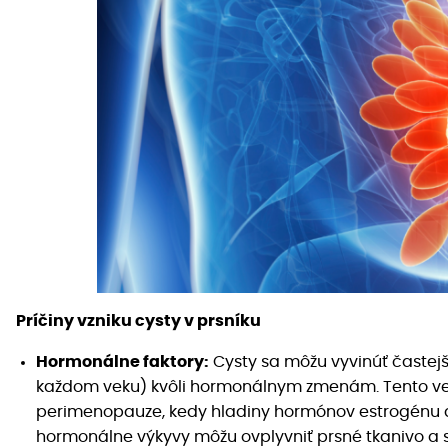
Príčiny vzniku cysty v prsníku
Hormonálne faktory:
Cysty sa môžu vyvinúť častejši
každom veku) kvôli hormonálnym zmenám. Tento ve
perimenopauze, kedy hladiny hormónov estrogénu a 
hormonálne výkyvy môžu ovplyvniť prsné tkanivo a s