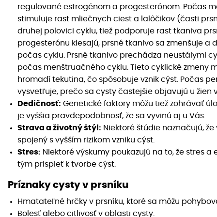
regulované estrogénom a progesterónom. Počas men
stimuluje rast mliečnych ciest a lalôčikov (časti prs
druhej polovici cyklu, tiež podporuje rast tkaniva pr
progesterónu klesajú, prsné tkanivo sa zmenšuje a 
počas cyklu. Prsné tkanivo prechádza neustálymi 
počas menštruačného cyklu. Tieto cyklické zmeny mô
hromadí tekutina, čo spôsobuje vznik cýst. Počas pe
vysvetľuje, prečo sa cysty častejšie objavujú u žien 
Dedičnosť:
Genetické faktory môžu tiež zohrávať úlohu
je vyššia pravdepodobnosť, že sa vyvinú aj u Vás.
Strava a životný štýl:
Niektoré štúdie naznačujú, že 
spojený s vyšším rizikom vzniku cýst.
Stres:
Niektoré výskumy poukazujú na to, že stres 
tým prispieť k tvorbe cýst.
Príznaky c
ysty v prsníku
Hmatateľné hrčky v prsníku, ktoré sa môžu pohybova
Bolesť alebo citlivosť v oblasti cysty.