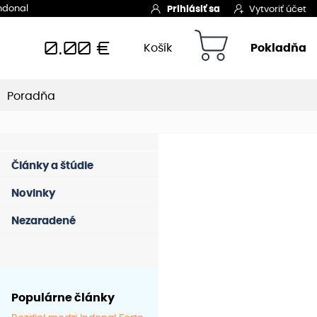
Indonal
Prihlásiť sa
Vytvoriť účet
0.00
€
Košík
Pokladňa
Poradňa
Články a štúdie
Novinky
Nezaradené
Populárne články