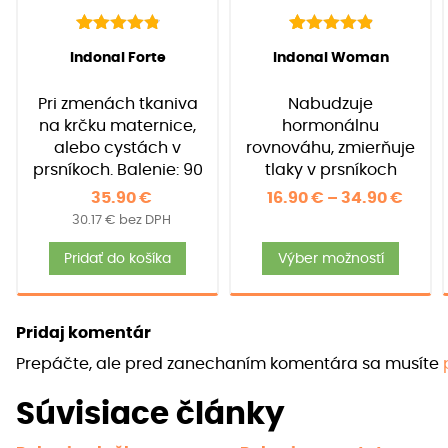
142
Hodnotenie
92
Hodnotenie
(
142
recenzií
(
92
recenzií
Indonal Forte
Indonal Woman
4.91
4.97
z 5 na
z 5 na
zákazníkov)
zákazníkov)
základe
základe
Pri zmenách tkaniva
Nabudzuje
zákazníckych
zákazníckych
recenzií
recenzií
na krčku maternice,
hormonálnu
alebo cystách v
rovnováhu, zmierňuje
prsníkoch. Balenie: 90
tlaky v prsníkoch
kapsúl
počas i mimo
Price
35.90
€
16.90
€
–
34.90
€
menštruácie, podpora
30.17
€
bez DPH
range
v období menopauzy.
Tento
16.90
Balenie: 30/90/ 120
Pridať do košíka
Výber možností
produ
thro
kapsúl
má
34.90
viace
Pridaj komentár
varia
Prepáčte, ale pred zanechaním komentára sa musíte
Možno
si
Súvisiace články
môže
vybra