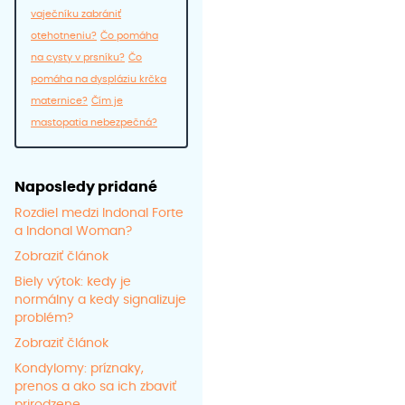
vaječníku zabrániť
otehotneniu?
Čo pomáha
na cysty v prsníku?
Čo
pomáha na dyspláziu krčka
maternice?
Čím je
mastopatia nebezpečná?
Naposledy pridané
Rozdiel medzi Indonal Forte
a Indonal Woman?
Zobraziť článok
Biely výtok: kedy je
normálny a kedy signalizuje
problém?
Zobraziť článok
Kondylomy: príznaky,
prenos a ako sa ich zbaviť