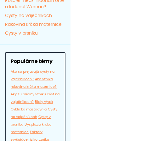
Rozdiel medzi Indonal Forte
a Indonal Woman?
Cysty na vaječníkoch
Rakovina krčka maternice
Cysty v prsníku
Populárne témy
Ako sa prejavujú cysty na
vaječníkoch?
Ako vzniká
rakovina krčka maternice?
Aký sú príčiny vzniku cýst na
vaječníkoch?
Biely výtok
Cyklická mastodýnia
Cysty
na vaječníkoch
Cysty v
prsníku
Dysplázia krčka
maternice
Faktory
zvyšujúce riziko vzniku