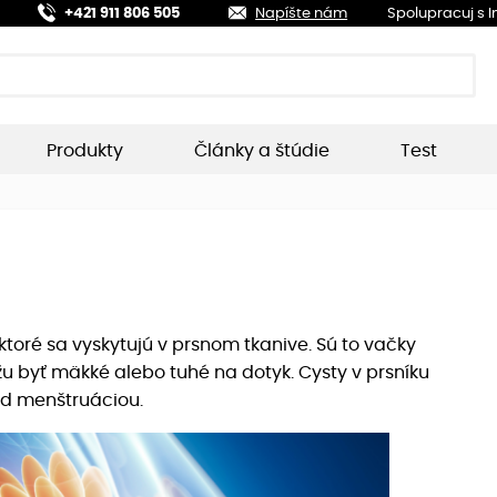
+421 911 806 505
Napíšte nám
Spolupracuj s 
Produkty
Články a štúdie
Test
toré sa vyskytujú v prsnom tkanive. Sú to vačky
žu byť mäkké alebo tuhé na dotyk. Cysty v prsníku
ed menštruáciou.