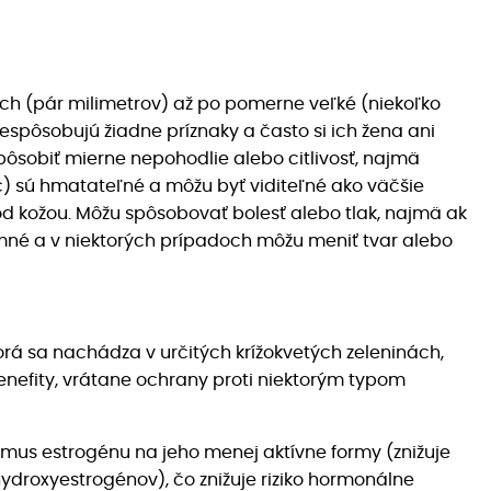
ých (pár milimetrov) až po pomerne veľké (niekoľko
spôsobujú žiadne príznaky a často si ich žena ani
ôsobiť mierne nepohodlie alebo citlivosť, najmä
) sú hmatateľné a môžu byť viditeľné ako väčšie
d kožou. Môžu spôsobovať bolesť alebo tlak, najmä ak
jemné a v niektorých prípadoch môžu meniť tvar alebo
orá sa nachádza v určitých krížokvetých zeleninách,
 benefity, vrátane ochrany proti niektorým typom
mus estrogénu na jeho menej aktívne formy (znižuje
ydroxyestrogénov), čo znižuje riziko hormonálne