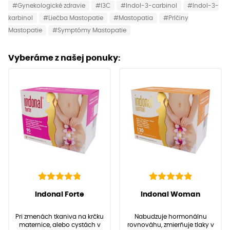
#Gynekologické zdravie
#I3C
#Indol-3-carbinol
#Indol-3-
karbinol
#Liečba Mastopatie
#Mastopatia
#Príčiny
Mastopatie
#Symptómy Mastopatie
Vyberáme z našej ponuky:
142
Hodnotenie
92
Hodnotenie
(
142
recenzií
(
92
recenzií zákazníkov)
Indonal Forte
Indonal Woman
4.91
4.97
z 5 na
z 5 na
zákazníkov)
základe
základe
Pri zmenách tkaniva na krčku
Nabudzuje hormonálnu
zákazníckych
zákazníckych
maternice, alebo cystách v
rovnováhu, zmierňuje tlaky v
recenzií
recenzií