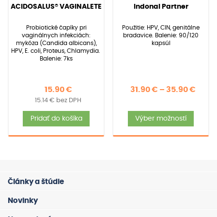
22
Hodnotenie
39
Hodnotenie
(
22
recenzií zákazníkov)
(
39
recenzií zákazníkov)
ACIDOSALUS® VAGINALETE
Indonal Partner
4.95
5.00
z 5 na
z 5 na
základe
základe
Probiotické čapíky pri
Použitie: HPV, CIN, genitálne
zákazníckych
zákazníckych
vaginálnych infekciách:
bradavice. Balenie: 90/120
recenzií
recenzií
mykóza (Candida albicans),
kapsúl
HPV, E. coli, Proteus, Chlamydia.
Balenie: 7ks
Price
15.90
€
31.90
€
–
35.90
€
15.14
€
bez DPH
rang
Tent
31.90
Pridať do košíka
Výber možností
produ
thro
má
35.90
viace
varia
Možno
Články a štúdie
si
môže
Novinky
vybra