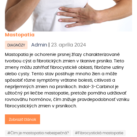
Mastopatia
Admin
|
23. apríla 2024
DIAGNÓZY
Mastopatia je ochorenie prsnej žľazy charakterizované
tvorbou cýst a fibrotických zmien v tkanive prsníka. Tieto
zmeny môžu zahŕňať fibrocystické oblasti, fibrózne uzliny
alebo cysty. Tento stav postihuje mnoho žien a môže
spôsobiť rôzne symptómy vrátane bolesti, citlivosti a
nepríjemných zmien na prsníkoch. Indol-3-Carbinol je
užitočný pri liečbe mastopatie, pretože pomáha udržiavať
rovnováhu hormónov, čím znižuje pravdepodobnosť vzniku
fibrocystických zmien v prsníkoch.
Zobraziť článok
#Čím je mastopatia nebezpečná?
#Fibrocystická mastopatie