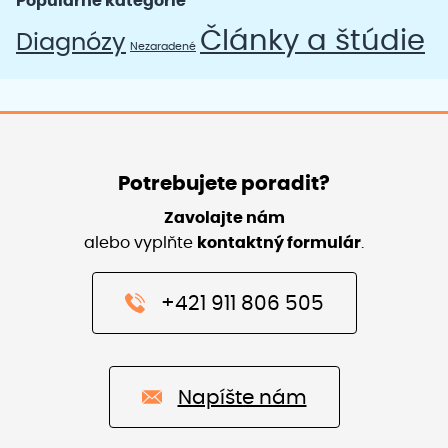
Populárne kategórie
Články a štúdie
Diagnózy
Nezaradené
Potrebujete poradit?
Zavolajte nám
alebo vyplňte
kontaktný formulár
.
+421 911 806 505
Napíšte nám