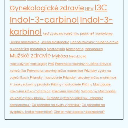
I3C
Gynekologické zdravie
HPV
Indol-3-carbinol
Indol-3-
karbinol
keď cysta na vaječníku praskne?
kondylomy
Liečba mastodýnie
Liečba Mastopatie
Liečba rakoviny hrubého čreva
a konečníka
mastalgia
Mastodynia
Mastopatia
Menopauza
Mužské zdravie
Mykóza
Necyklická
mastodýnia(mastalgia)
PMS
Prevencia rakoviny hrubého čreva a
konečníka
Prevencia rakoviny krčka maternice
Príznaky cysty na
vaječníkoch
Príznaky mastodynie
Príznaky rakoviny krčka maternice
Príznaky rakoviny prostaty
Príčiny mastodýnie
Príčiny Mastopatie
Rakovina krčka maternice
Rakovina prostaty
Symptómy Mastopatie
Veľkosť cysty v prsníku
Či môže cysta na vaječníku zabrániť
otehotneniu?
Čo pomáha na cysty v prsníku?
Čo pomáha na
dyspláziu krčka maternice?
Čím je mastopatia nebezpečná?