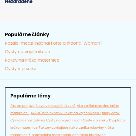
Nezaradené
na
strán
produ
Populárne články
Rozdiel medzi Indonal Forte a Indonal Woman?
Cysty na vaječníkoch
Rakovina krčka maternice
Cysty v prsníku
Populárne témy
Ako sa prejavujú cysty na vaječníkoch?
Ako vzniká rakovina krčka
maternice?
Aký sú príčiny vzniku cýst na vaječníkoch?
Biely výtok
Cyklická mastodýnia
Cysty na vaječníkoch
Cysty v prsníku
Dysplázia
krčka maternice
Faktory zvyšujúce riziko vzniku rakoviny krčka
maternice
Fibrocystická mastopatie
genitálne bradavice