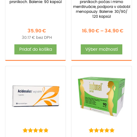
prsníkoch. Balenie: 90 kapsúl
prsníkoch počas i mimo
menštruácie, podpora v období
menopauzy. Balenie: 30/90/
120 kapsúl
Price
35.90
€
16.90
€
–
34.90
€
30.17
€
bez DPH
rang
Tent
16.90
Pridať do košíka
Výber možností
produ
thro
má
34.90
viace
varia
Možno
si
môže
vybra
na
strán
produ