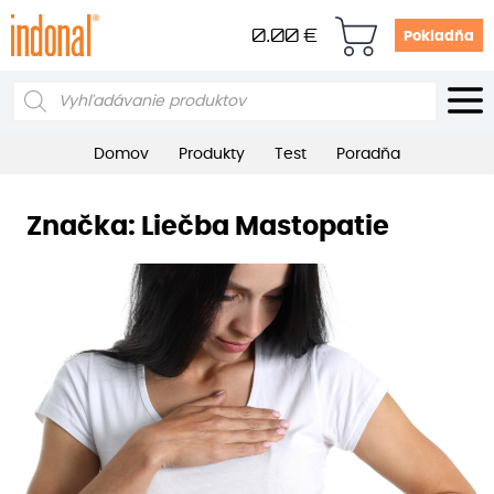
0.00
€
Pokladňa
Products
search
Domov
Produkty
Test
Poradňa
Značka:
Liečba Mastopatie