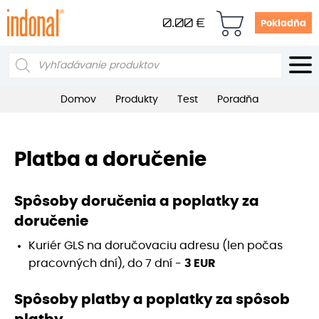
0.00
€
Pokladňa
Products
search
Domov
Produkty
Test
Poradňa
Platba a doručenie
Spôsoby doručenia a poplatky za
doručenie
Kuriér GLS na doručovaciu adresu (len počas
pracovných dní), do 7 dní -
3 EUR
Spôsoby platby a poplatky za spôsob