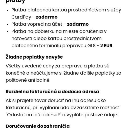
platby
Platba platobnou kartou prostredníctvom služby
CardPay -
zadarmo
Platba vopred na účet -
zadarmo
Platba na dobierku na mieste doručenia v
hotovosti alebo kartou prostredníctvom
platobného terminálu prepravcu GLS -
2 EUR
Žiadne poplatky navyše
Všetky uvedené ceny za prepravu a platbu sú
konečné a neúčtujeme si žiadne ďalšie poplatky za
poštovné ani balné.
Rozdielna fakturačná a dodacia adresa
Ak si prajete tovar doručiť na inú adresu ako
fakturačnú, pri vypĺňaní údajov zaškrtnite možnosť
"Odoslať na inú adresu?" a vyplňte poštové údaje.
Doručovanie do zahraničia