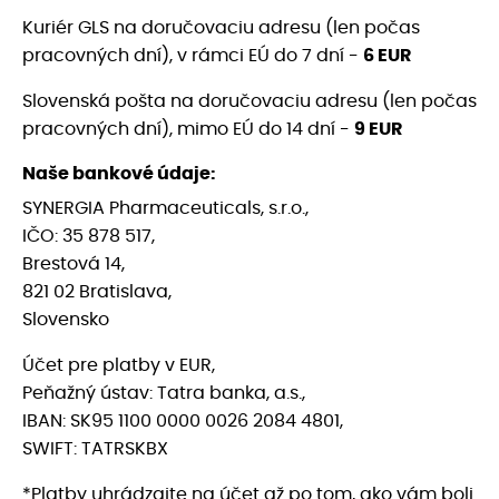
Kuriér GLS na doručovaciu adresu (len počas
pracovných dní), v rámci EÚ do 7 dní -
6 EUR
Slovenská pošta na doručovaciu adresu (len počas
pracovných dní), mimo EÚ do 14 dní -
9 EUR
Naše bankové údaje:
SYNERGIA Pharmaceuticals, s.r.o.,
IČO: 35 878 517,
Brestová 14,
821 02 Bratislava,
Slovensko
Účet pre platby v EUR,
Peňažný ústav: Tatra banka, a.s.,
IBAN: SK95 1100 0000 0026 2084 4801,
SWIFT: TATRSKBX
*Platby uhrádzajte na účet až po tom, ako vám boli