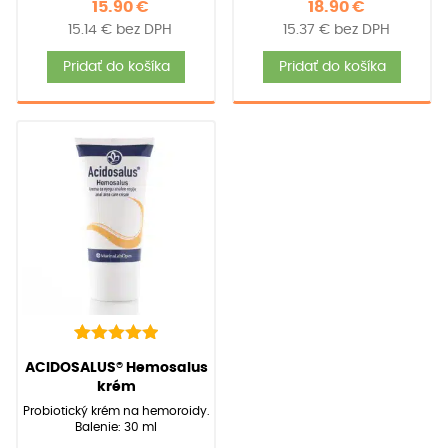
15.90
€
18.90
€
15.14
€
bez DPH
15.37
€
bez DPH
Pridať do košíka
Pridať do košíka
8
Hodnotenie
(
8
recenzií zákazníkov)
ACIDOSALUS® Hemosalus
5.00
z 5 na
krém
základe
Probiotický krém na hemoroidy.
zákazníckych
Balenie: 30 ml
recenzií