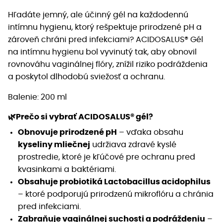
Hľadáte jemný, ale účinný gél na každodennú
intímnu hygienu, ktorý rešpektuje prirodzené pH a
zároveň chráni pred infekciami? ACIDOSALUS® Gél
na intímnu hygienu bol vyvinutý tak, aby obnovil
rovnováhu vaginálnej flóry, znížil riziko podráždenia
a poskytol dlhodobú sviežosť a ochranu.
Balenie: 200 ml
🌿Prečo si vybrať ACIDOSALUS® gél?
Obnovuje prirodzené pH
– vďaka obsahu
kyseliny mliečnej
udržiava zdravé kyslé
prostredie, ktoré je kľúčové pre ochranu pred
kvasinkami a baktériami.
Obsahuje probiotiká Lactobacillus acidophilus
– ktoré podporujú prirodzenú mikroflóru a chránia
pred infekciami.
Zabraňuje vaginálnej suchosti a podráždeniu
–