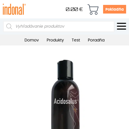
0.00
€
Pokladňa
Products
search
Domov
Produkty
Test
Poradňa