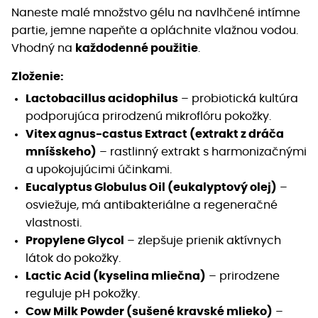
Naneste malé množstvo gélu na navlhčené intímne
partie, jemne napeňte a opláchnite vlažnou vodou.
Vhodný na
každodenné použitie
.
Zloženie:
Lactobacillus acidophilus
– probiotická kultúra
podporujúca prirodzenú mikroflóru pokožky.
Vitex agnus-castus Extract (extrakt z dráča
mníšskeho)
– rastlinný extrakt s harmonizačnými
a upokojujúcimi účinkami.
Eucalyptus Globulus Oil (eukalyptový olej)
–
osviežuje, má antibakteriálne a regeneračné
vlastnosti.
Propylene Glycol
– zlepšuje prienik aktívnych
látok do pokožky.
Lactic Acid (kyselina mliečna)
– prirodzene
reguluje pH pokožky.
Cow Milk Powder (sušené kravské mlieko)
–