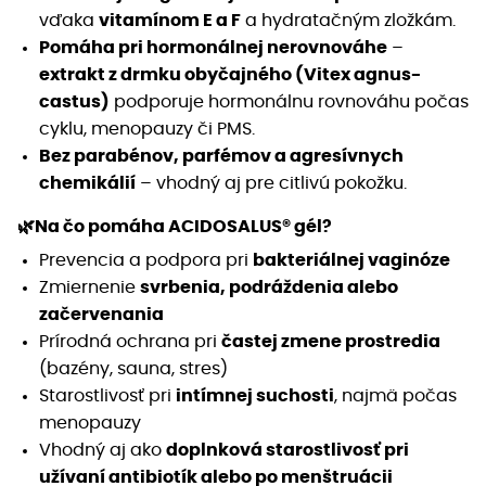
vďaka
vitamínom E a F
a hydratačným zložkám.
Pomáha pri hormonálnej nerovnováhe
–
extrakt z drmku obyčajného (Vitex agnus-
castus)
podporuje hormonálnu rovnováhu počas
cyklu, menopauzy či PMS.
Bez parabénov, parfémov a agresívnych
chemikálií
– vhodný aj pre citlivú pokožku.
🌿Na čo pomáha ACIDOSALUS® gél?
Prevencia a podpora pri
bakteriálnej vaginóze
Zmiernenie
svrbenia, podráždenia alebo
začervenania
Prírodná ochrana pri
častej zmene prostredia
(bazény, sauna, stres)
Starostlivosť pri
intímnej suchosti
, najmä počas
menopauzy
Vhodný aj ako
doplnková starostlivosť pri
užívaní antibiotík alebo po menštruácii