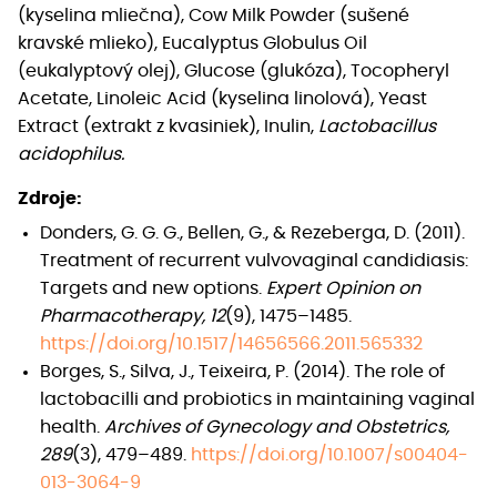
(kyselina mliečna), Cow Milk Powder (sušené
kravské mlieko), Eucalyptus Globulus Oil
(eukalyptový olej), Glucose (glukóza), Tocopheryl
Acetate, Linoleic Acid (kyselina linolová), Yeast
Extract (extrakt z kvasiniek), Inulin,
Lactobacillus
acidophilus.
Zdroje:
Donders, G. G. G., Bellen, G., & Rezeberga, D. (2011).
Treatment of recurrent vulvovaginal candidiasis:
Targets and new options.
Expert Opinion on
Pharmacotherapy, 12
(9), 1475–1485.
https://doi.org/10.1517/14656566.2011.565332
Borges, S., Silva, J., Teixeira, P. (2014). The role of
lactobacilli and probiotics in maintaining vaginal
health.
Archives of Gynecology and Obstetrics,
289
(3), 479–489.
https://doi.org/10.1007/s00404-
013-3064-9