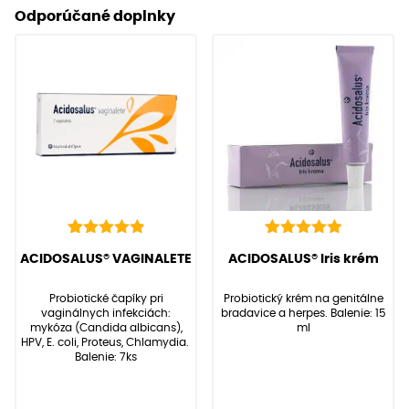
Odporúčané doplnky
22
Hodnotenie
6
Hodnotenie
(
22
recenzií zákazníkov)
(
6
recenzií zákazníkov)
ACIDOSALUS® VAGINALETE
ACIDOSALUS® Iris krém
4.95
5.00
z 5 na
z 5 na
základe
základe
Probiotické čapíky pri
Probiotický krém na genitálne
zákazníckych
zákazníckych
vaginálnych infekciách:
bradavice a herpes. Balenie: 15
recenzií
recenzií
mykóza (Candida albicans),
ml
HPV, E. coli, Proteus, Chlamydia.
Balenie: 7ks