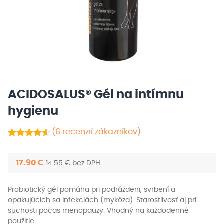
ACIDOSALUS® Gél na intímnu
hygienu
(
6
recenzií zákazníkov)
Hodnotenie
6
z 5
4.67
na základe
17.90
€
14.55
€
bez DPH
zákazníckych
recenzií
Probiotický gél pomáha pri podráždení, svrbení a
opakujúcich sa infekciách (mykóza). Starostlivosť aj pri
suchosti počas menopauzy. Vhodný na každodenné
použitie.