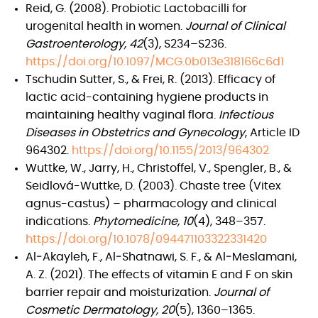
Reid, G. (2008). Probiotic Lactobacilli for
urogenital health in women.
Journal of Clinical
Gastroenterology, 42
(3), S234–S236.
https://doi.org/10.1097/MCG.0b013e318166c6d1
Tschudin Sutter, S., & Frei, R. (2013). Efficacy of
lactic acid-containing hygiene products in
maintaining healthy vaginal flora.
Infectious
Diseases in Obstetrics and Gynecology
, Article ID
964302.
https://doi.org/10.1155/2013/964302
Wuttke, W., Jarry, H., Christoffel, V., Spengler, B., &
Seidlová-Wuttke, D. (2003). Chaste tree (Vitex
agnus-castus) – pharmacology and clinical
indications.
Phytomedicine, 10
(4), 348–357.
https://doi.org/10.1078/094471103322331420
Al‐Akayleh, F., Al‐Shatnawi, S. F., & Al‐Meslamani,
A. Z. (2021). The effects of vitamin E and F on skin
barrier repair and moisturization.
Journal of
Cosmetic Dermatology, 20
(5), 1360–1365.