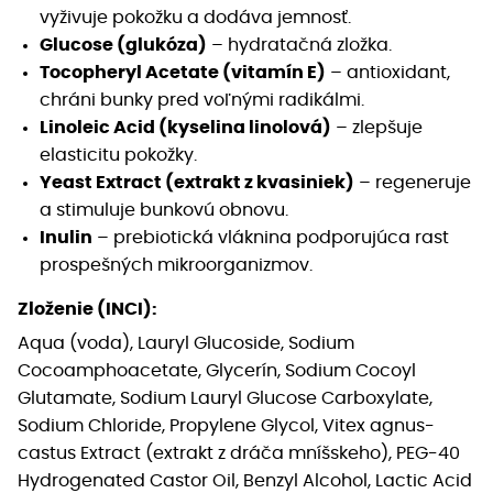
vyživuje pokožku a dodáva jemnosť.
Glucose (glukóza)
– hydratačná zložka.
Tocopheryl Acetate (vitamín E)
– antioxidant,
chráni bunky pred voľnými radikálmi.
Linoleic Acid (kyselina linolová)
– zlepšuje
elasticitu pokožky.
Yeast Extract (extrakt z kvasiniek)
– regeneruje
a stimuluje bunkovú obnovu.
Inulin
– prebiotická vláknina podporujúca rast
prospešných mikroorganizmov.
Zloženie (INCI):
Aqua (voda), Lauryl Glucoside, Sodium
Cocoamphoacetate, Glycerín, Sodium Cocoyl
Glutamate, Sodium Lauryl Glucose Carboxylate,
Sodium Chloride, Propylene Glycol, Vitex agnus-
castus Extract (extrakt z dráča mníšskeho), PEG-40
Hydrogenated Castor Oil, Benzyl Alcohol, Lactic Acid