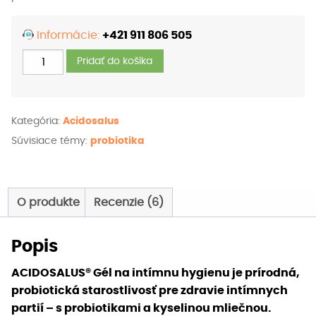
Informácie:
+421 911 806 505
množstvo
Pridať do košíka
ACIDOSALUS®
Gél
na
Kategória:
Acidosalus
intímnu
Súvisiace témy:
probiotika
hygienu
O produkte
Recenzie (6)
Popis
ACIDOSALUS® Gél na intímnu hygienu je prírodná,
probiotická starostlivosť pre zdravie intímnych
partií – s probiotikami a kyselinou mliečnou.