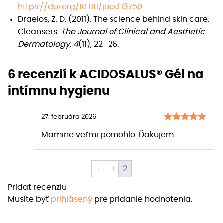
https://doi.org/10.1111/jocd.13750
Draelos, Z. D. (2011). The science behind skin care:
Cleansers.
The Journal of Clinical and Aesthetic
Dermatology, 4
(11), 22–26.
6 recenzií k
ACIDOSALUS® Gél na
intímnu hygienu
27. februára 2026
Hodnotenie
Mamine veľmi pomohlo. Ďakujem
z 5
5
←
1
2
Pridať recenziu
Musíte byť
prihlásený
pre pridanie hodnotenia.