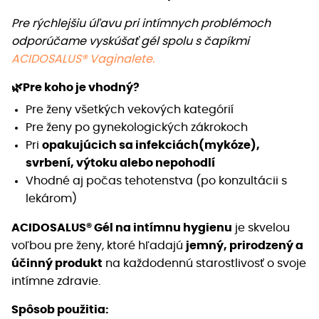
Pre rýchlejšiu úľavu pri intímnych problémoch
odporúčame vyskúšať gél spolu s čapíkmi
ACIDOSALUS® Vaginalete.
🌿
Pre koho je vhodný?
Pre ženy všetkých vekových kategórií
Pre ženy po gynekologických zákrokoch
Pri
opakujúcich sa infekciách(mykóze),
svrbení, výtoku alebo nepohodlí
Vhodné aj počas tehotenstva (po konzultácii s
lekárom)
ACIDOSALUS® Gél na intímnu hygienu
je skvelou
voľbou pre ženy, ktoré hľadajú
jemný, prirodzený a
účinný produkt
na každodennú starostlivosť o svoje
intímne zdravie.
Spôsob použitia: