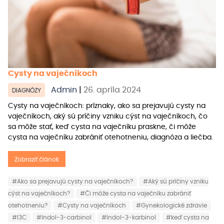
Cysty na vaječníkoch
Admin
|
26. apríla 2024
DIAGNÓZY
Cysty na vaječníkoch: príznaky, ako sa prejavujú cysty na
vaječníkoch, aký sú príčiny vzniku cýst na vaječníkoch, čo
sa môže stať, keď cysta na vaječníku praskne, či môže
cysta na vaječníku zabrániť otehotneniu, diagnóza a liečba.
Zobraziť článok
#Ako sa prejavujú cysty na vaječníkoch?
#Aký sú príčiny vzniku
cýst na vaječníkoch?
#Či môže cysta na vaječníku zabrániť
otehotneniu?
#Cysty na vaječníkoch
#Gynekologické zdravie
#I3C
#Indol-3-carbinol
#Indol-3-karbinol
#keď cysta na