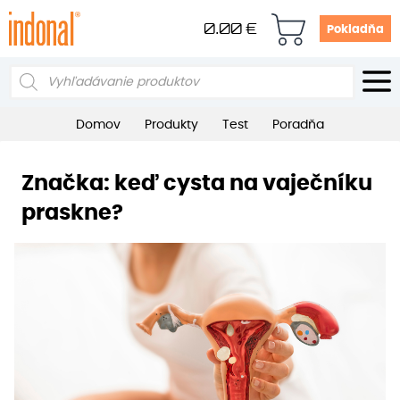
0.00
€
Pokladňa
Products
search
Domov
Produkty
Test
Poradňa
Značka:
keď cysta na vaječníku
praskne?