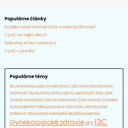
produ
Populárne články
Rozdiel medzi Indonal Forte a Indonal Woman?
Cysty na vaječníkoch
Rakovina krčka maternice
Cysty v prsníku
Populárne témy
Ako sa prejavujú cysty na vaječníkoch?
Ako vzniká rakovina krčka
maternice?
Aký sú príčiny vzniku cýst na vaječníkoch?
Biely výtok
Cyklická mastodýnia
Cysty na vaječníkoch
Cysty v prsníku
Dysplázia
krčka maternice
Faktory zvyšujúce riziko vzniku rakoviny krčka
maternice
Fibrocystická mastopatie
genitálne bradavice
I3C
Gynekologické zdravie
HPV