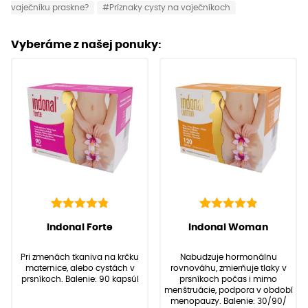
vaječníku praskne?
#Príznaky cysty na vaječníkoch
Vyberáme z našej ponuky:
142
Hodnotenie
92
Hodnotenie
(
142
recenzií
(
92
recenzií zákazníkov)
Indonal Forte
Indonal Woman
4.91
4.97
z 5 na
z 5 na
zákazníkov)
základe
základe
Pri zmenách tkaniva na krčku
Nabudzuje hormonálnu
zákazníckych
zákazníckych
maternice, alebo cystách v
rovnováhu, zmierňuje tlaky v
recenzií
recenzií
prsníkoch. Balenie: 90 kapsúl
prsníkoch počas i mimo
menštruácie, podpora v období
menopauzy. Balenie: 30/90/