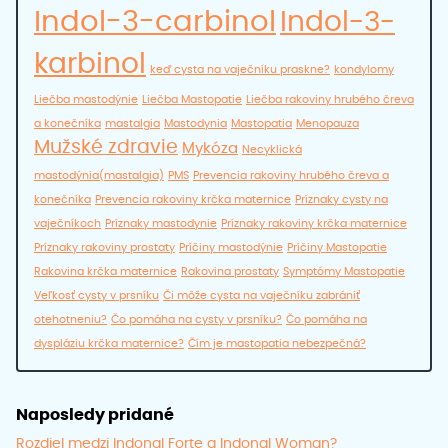
Indol-3-carbinol
Indol-3-
karbinol
keď cysta na vaječníku praskne?
kondylomy
Liečba mastodýnie
Liečba Mastopatie
Liečba rakoviny hrubého čreva
a konečníka
mastalgia
Mastodynia
Mastopatia
Menopauza
Mužské zdravie
Mykóza
Necyklická
mastodýnia(mastalgia)
PMS
Prevencia rakoviny hrubého čreva a
konečníka
Prevencia rakoviny krčka maternice
Príznaky cysty na
vaječníkoch
Príznaky mastodynie
Príznaky rakoviny krčka maternice
Príznaky rakoviny prostaty
Príčiny mastodýnie
Príčiny Mastopatie
Rakovina krčka maternice
Rakovina prostaty
Symptómy Mastopatie
Veľkosť cysty v prsníku
Či môže cysta na vaječníku zabrániť
otehotneniu?
Čo pomáha na cysty v prsníku?
Čo pomáha na
dyspláziu krčka maternice?
Čím je mastopatia nebezpečná?
Naposledy pridané
Rozdiel medzi Indonal Forte a Indonal Woman?