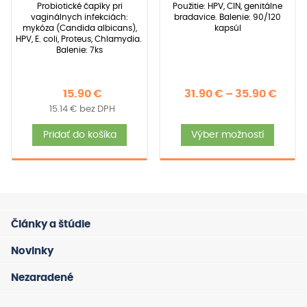
základe
základe
Probiotické čapíky pri
Použitie: HPV, CIN, genitálne
zákazníckych
zákazníckych
vaginálnych infekciách:
bradavice. Balenie: 90/120
recenzií
recenzií
mykóza (Candida albicans),
kapsúl
HPV, E. coli, Proteus, Chlamydia.
Balenie: 7ks
Price
15.90
€
31.90
€
–
35.90
€
15.14
€
bez DPH
rang
Tent
31.90
Pridať do košíka
Výber možností
produ
thro
má
35.90
viace
varia
Možno
Články a štúdie
si
môže
Novinky
vybra
Nezaradené
na
strán