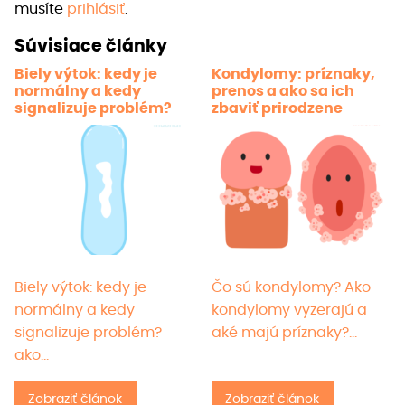
musíte
prihlásiť
.
si
môže
Súvisiace články
vybra
Biely výtok: kedy je
Kondylomy: príznaky,
na
normálny a kedy
prenos a ako sa ich
strán
signalizuje problém?
zbaviť prirodzene
produ
Biely výtok: kedy je
Čo sú kondylomy? Ako
normálny a kedy
kondylomy vyzerajú a
signalizuje problém?
aké majú príznaky?…
ako…
Zobraziť článok
Zobraziť článok