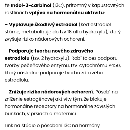
že
Indol-3-carbinol
(I3C), prítomný v kapustovitých
rastlinách
vplýva na hormonálnu aktivitu:
–
Vyplavuje škodlivý estradiol
(keď estradiol
stárne, metabolizuje do tzv 16 alfa hydroxylu), ktorý
zvyšuje riziko nádorových ochorení.
–
Podporuje tvorbu nového zdravého
estradiolu
(tzv. 2 hydroxylu). Robí to cez podporu
tvorby pečeňového enzýmu, tzv. cytochrómu P450,
ktorý následne podporuje tvorbu zdravého
estradiolu.
–
Znižuje riziko nádorových ochorení.
Pôsobí na
zníženie estrogénovej aktivity tým, že blokuje
hormonálne receptory na hormonálne závislých
bunkách, v prsiach a maternici.
Link na štúdie o pôsobení I3C na hormóny: