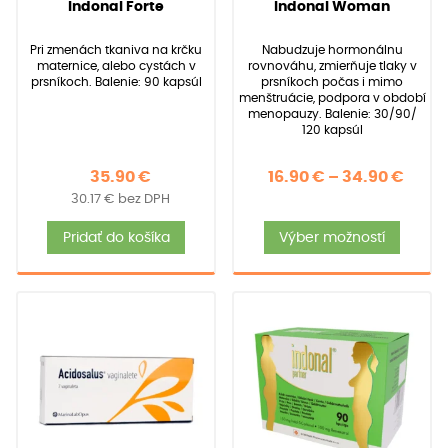
(
142
recenzií
(
92
recenzií zákazníkov)
Indonal Forte
Indonal Woman
4.91
4.97
z 5 na
z 5 na
zákazníkov)
základe
základe
Pri zmenách tkaniva na krčku
Nabudzuje hormonálnu
zákazníckych
zákazníckych
maternice, alebo cystách v
rovnováhu, zmierňuje tlaky v
recenzií
recenzií
prsníkoch. Balenie: 90 kapsúl
prsníkoch počas i mimo
menštruácie, podpora v období
menopauzy. Balenie: 30/90/
120 kapsúl
Price
35.90
€
16.90
€
–
34.90
€
30.17
€
bez DPH
rang
Tent
16.90
Pridať do košíka
Výber možností
produ
thro
má
34.90
viace
varia
Možno
si
môže
vybra