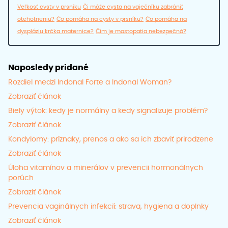
Veľkosť cysty v prsníku
Či môže cysta na vaječníku zabrániť
otehotneniu?
Čo pomáha na cysty v prsníku?
Čo pomáha na
dyspláziu krčka maternice?
Čím je mastopatia nebezpečná?
Naposledy pridané
Rozdiel medzi Indonal Forte a Indonal Woman?
Zobraziť článok
Biely výtok: kedy je normálny a kedy signalizuje problém?
Zobraziť článok
Kondylomy: príznaky, prenos a ako sa ich zbaviť prirodzene
Zobraziť článok
Úloha vitamínov a minerálov v prevencii hormonálnych
porúch
Zobraziť článok
Prevencia vaginálnych infekcií: strava, hygiena a doplnky
Zobraziť článok