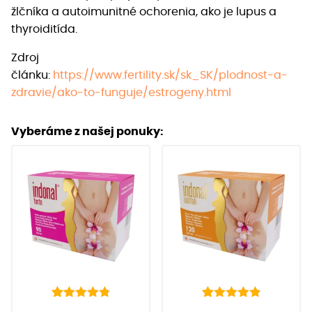
žlčníka a autoimunitné ochorenia, ako je lupus a
thyroiditída.
Zdroj
článku:
https://www.fertility.sk/sk_SK/plodnost-a-
zdravie/ako-to-funguje/estrogeny.html
Vyberáme z našej ponuky:
142
Hodnotenie
92
Hodnotenie