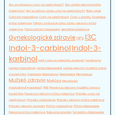
Ako sa prejavujú cysty na vaječníkoch?
Ako vzniká rakovina krčka
maternice?
Aký sú príčiny vzniku cýst na vaječníkoch?
Biely výtok
Cyklická mastodýnia
Cysty na vaječníkoch
Cysty v prsníku
Dysplázia
krčka maternice
Faktory zvyšujúce riziko vzniku rakoviny krčka
maternice
Fibrocystická mastopatie
genitálne bradavice
I3C
Gynekologické zdravie
HPV
Indol-3-carbinol
Indol-3-
karbinol
keď cysta na vaječníku praskne?
kondylomy
Liečba mastodýnie
Liečba Mastopatie
Liečba rakoviny hrubého čreva
a konečníka
mastalgia
Mastodynia
Mastopatia
Menopauza
Mužské zdravie
Mykóza
Necyklická
mastodýnia(mastalgia)
PMS
Prevencia rakoviny hrubého čreva a
konečníka
Prevencia rakoviny krčka maternice
Príznaky cysty na
vaječníkoch
Príznaky mastodynie
Príznaky rakoviny krčka maternice
Príznaky rakoviny prostaty
Príčiny mastodýnie
Príčiny Mastopatie
Rakovina krčka maternice
Rakovina prostaty
Symptómy Mastopatie