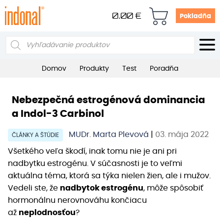
0.00
€
Pokladňa
Products
search
Domov
Produkty
Test
Poradňa
Nebezpečná estrogénová dominancia
a Indol-3 Carbinol
MUDr. Marta Plevová
|
03. mája 2022
ČLÁNKY A ŠTÚDIE
Všetkého veľa škodí, inak tomu nie je ani pri
nadbytku estrogénu. V súčasnosti je to veľmi
aktuálna téma, ktorá sa týka nielen žien, ale i mužov.
Vedeli ste, že
nadbytok estrogénu
, môže spôsobiť
hormonálnu nerovnováhu končiacu
až
neplodnosťou
?