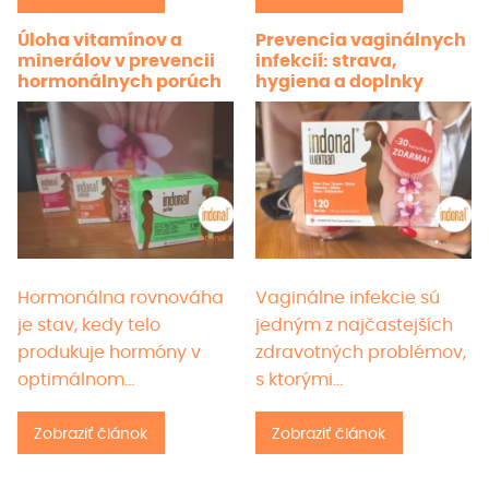
Úloha vitamínov a
Prevencia vaginálnych
minerálov v prevencii
infekcií: strava,
hormonálnych porúch
hygiena a doplnky
Hormonálna rovnováha
Vaginálne infekcie sú
je stav, kedy telo
jedným z najčastejších
produkuje hormóny v
zdravotných problémov,
optimálnom…
s ktorými…
Zobraziť článok
Zobraziť článok