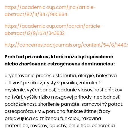
https://academic.oup.com/jnci/article-
abstract/82/11/947/905664
https://academic.oup.com/carcin/article-
abstract/12/9/1571/343632
http://cancerres.aacrjournals.org/content/54/6/1446.
Prehľad príznakov, ktoré môžu byť spôsobené
alebo zhoršované estrogénovou dominanciou:
urýchľovanie procesu starnutia, alergie, bolestivá
citlivosť prsníkov, cysty v prsníku, zahmlené
myslenie, vyčerpanosť, padanie vlasov, rast chĺpkov
na tvári, vyššie riziko mozgovej príhody, neplodnosť,
podráždenosť, zhoršenie pamäte, samovoľný potrat,
osteoporóza, PMS, porucha funkcie štítnej žľazy
prejavujúca sa zníženou funkciou, rakovina
maternice, myómy, opuchy, celulitída, ochorenia