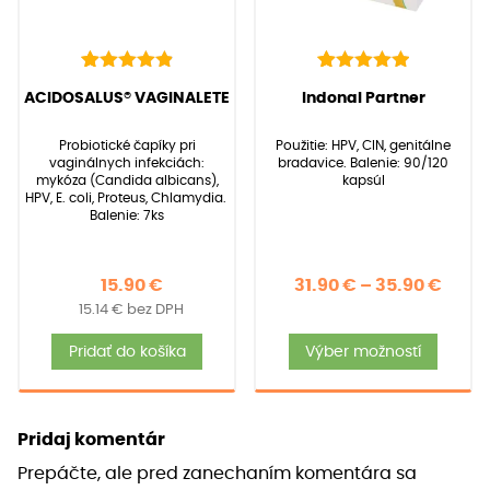
na
strán
produ
22
Hodnotenie
39
Hodnotenie
(
22
recenzií zákazníkov)
(
39
recenzií zákazníkov)
ACIDOSALUS® VAGINALETE
Indonal Partner
4.95
5.00
z 5 na
z 5 na
základe
základe
Probiotické čapíky pri
Použitie: HPV, CIN, genitálne
zákazníckych
zákazníckych
vaginálnych infekciách:
bradavice. Balenie: 90/120
recenzií
recenzií
mykóza (Candida albicans),
kapsúl
HPV, E. coli, Proteus, Chlamydia.
Balenie: 7ks
Price
15.90
€
31.90
€
–
35.90
€
15.14
€
bez DPH
rang
Tent
31.90
Pridať do košíka
Výber možností
produ
thro
má
35.90
viace
Pridaj komentár
varia
Prepáčte, ale pred zanechaním komentára sa
Možno