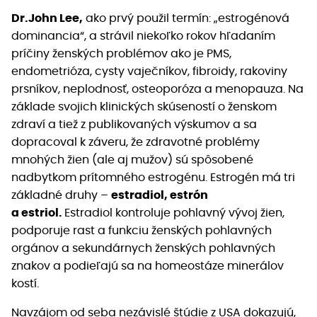
Dr.John Lee,
ako prvý použil termín: „estrogénová
dominancia“, a strávil niekoľko rokov hľadaním
príčiny ženských problémov ako je PMS,
endometrióza, cysty vaječníkov, fibroidy, rakoviny
prsníkov, neplodnosť, osteoporóza a menopauza. Na
základe svojich klinických skúseností o ženskom
zdraví a tiež z publikovaných výskumov a sa
dopracoval k záveru, že zdravotné problémy
mnohých žien (ale aj mužov) sú spôsobené
nadbytkom prítomného estrogénu. Estrogén má tri
základné druhy –
estradiol, estrón
a estriol.
Estradiol kontroluje pohlavný vývoj žien,
podporuje rast a funkciu ženských pohlavných
orgánov a sekundárnych ženských pohlavných
znakov a podieľajú sa na homeostáze minerálov
kostí.
Navzájom od seba nezávislé štúdie z USA dokazujú,