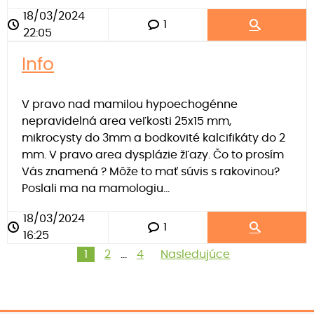
18/03/2024
1
22:05
Info
V pravo nad mamilou hypoechogénne
nepravidelná area veľkosti 25x15 mm,
mikrocysty do 3mm a bodkovité kalcifikáty do 2
mm. V pravo area dysplázie žľazy. Čo to prosím
Vás znamená ? Môže to mať súvis s rakovinou?
Poslali ma na mamologiu...
18/03/2024
1
16:25
1
2
…
4
Nasledujúce
Stránkovanie
príspevkov