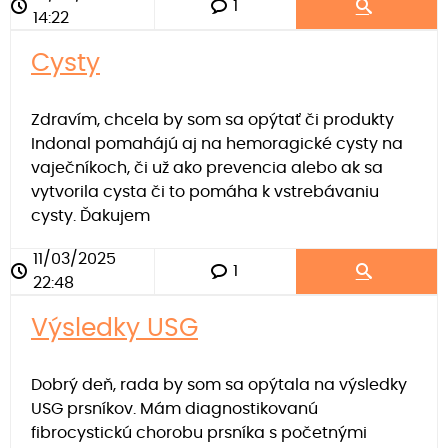
1
14:22
Cysty
Zdravím, chcela by som sa opýtať či produkty
Indonal pomahájú aj na hemoragické cysty na
vaječníkoch, či už ako prevencia alebo ak sa
vytvorila cysta či to pomáha k vstrebávaniu
cysty. Ďakujem
11/03/2025
1
22:48
Výsledky USG
Dobrý deň, rada by som sa opýtala na výsledky
USG prsníkov. Mám diagnostikovanú
fibrocystickú chorobu prsníka s početnými