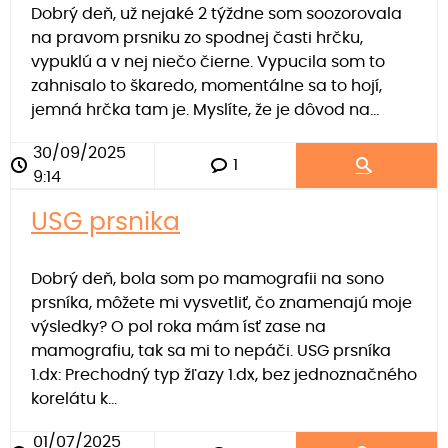
Dobrý deň, už nejaké 2 týždne som soozorovala
na pravom prsniku zo spodnej časti hrčku,
vypuklú a v nej niečo čierne. Vypucila som to
zahnisalo to škaredo, momentálne sa to hojí,
jemná hrčka tam je. Myslíte, že je dôvod na...
30/09/2025
1
9:14
USG prsnika
Dobrý deň, bola som po mamografii na sono
prsníka, môžete mi vysvetliť, čo znamenajú moje
výsledky? O pol roka mám ísť zase na
mamografiu, tak sa mi to nepáči. USG prsníka
1.dx: Prechodný typ žľazy 1.dx, bez jednoznačného
korelátu k...
01/07/2025