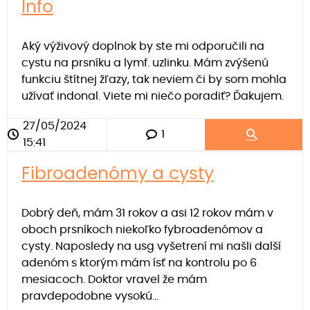
Info
Aký výživový doplnok by ste mi odporučili na
cystu na prsníku a lymf. uzlinku. Mám zvýšenú
funkciu štítnej žľazy, tak neviem či by som mohla
užívať indonal. Viete mi niečo poradiť? Ďakujem.
27/05/2024
1
15:41
Fibroadenómy a cysty
Dobrý deň, mám 31 rokov a asi 12 rokov mám v
oboch prsníkoch niekoľko fybroadenómov a
cysty. Naposledy na usg vyšetrení mi našli další
adenóm s ktorým mám ísť na kontrolu po 6
mesiacoch. Doktor vravel že mám
pravdepodobne vysokú...