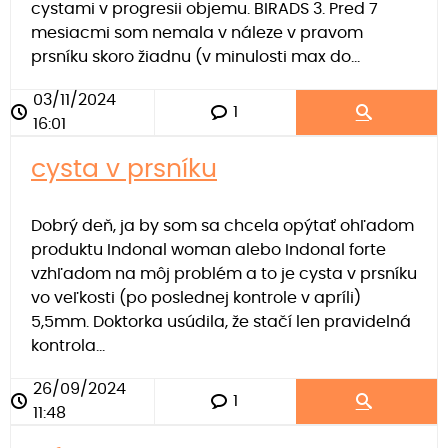
cystami v progresii objemu. BIRADS 3. Pred 7
mesiacmi som nemala v náleze v pravom
prsníku skoro žiadnu (v minulosti max do...
03/11/2024
1
16:01
cysta v prsníku
Dobrý deň, ja by som sa chcela opýtať ohľadom
produktu Indonal woman alebo Indonal forte
vzhľadom na môj problém a to je cysta v prsníku
vo veľkosti (po poslednej kontrole v apríli)
5,5mm. Doktorka usúdila, že stačí len pravidelná
kontrola...
26/09/2024
1
11:48