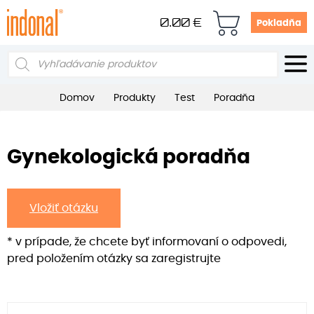
0.00
€
Pokladňa
Products
search
Domov
Produkty
Test
Poradňa
Gynekologická poradňa
Vložiť otázku
* v prípade, že chcete byť informovaní o odpovedi,
pred položením otázky sa zaregistrujte