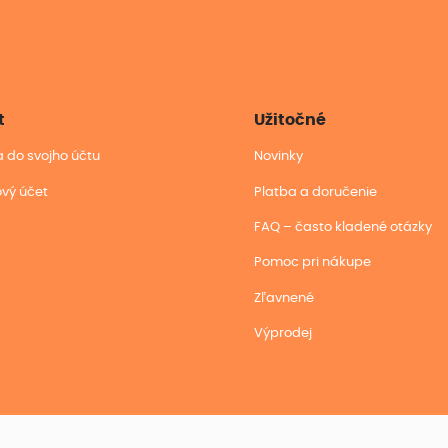
t
Užitočné
sa do svojho účtu
Novinky
ový účet
Platba a doručenie
FAQ – často kladené otázky
Pomoc pri nákupe
Zľavnené
Výprodej