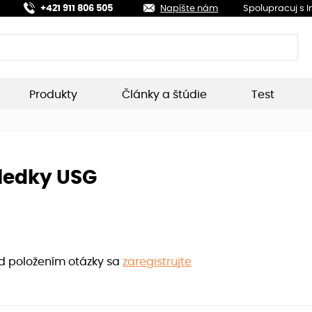
+421 911 806 505
Napíšte nám
Spolupracuj s 
Produkty
Články a štúdie
Test
ledky USG
ed položením otázky sa
zaregistrujte