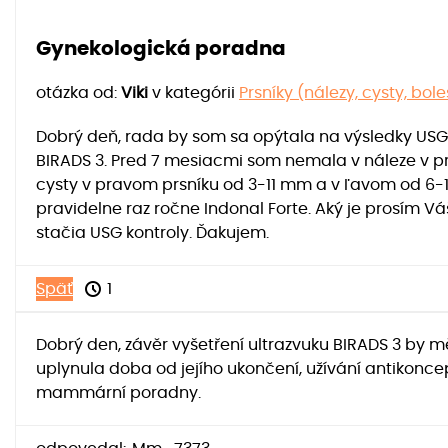
Gynekologická poradna
otázka od:
Viki
v kategórii
Prsníky (nálezy, cysty, bole
Dobrý deň, rada by som sa opýtala na výsledky USG
BIRADS 3. Pred 7 mesiacmi som nemala v náleze v 
cysty v pravom prsníku od 3-11 mm a v ľavom od 6-
pravidelne raz ročne Indonal Forte. Aký je prosím V
stačia USG kontroly. Ďakujem.
Späť
1
Dobrý den, závěr vyšetření ultrazvuku BIRADS 3 by mě
uplynula doba od jejího ukončení, užívání antikonc
mammární poradny.