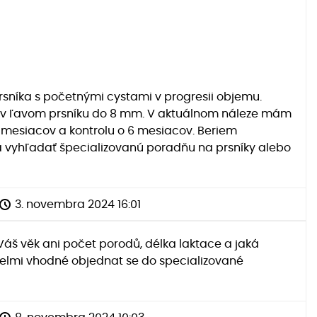
sníka s početnými cystami v progresii objemu.
a v ľavom prsníku do 8 mm. V aktuálnom náleze mám
 mesiacov a kontrolu o 6 mesiacov. Beriem
ala vyhľadať špecializovanú poradňu na prsníky alebo
3. novembra 2024 16:01
 Váš věk ani počet porodů, délka laktace a jaká
 velmi vhodné objednat se do specializované