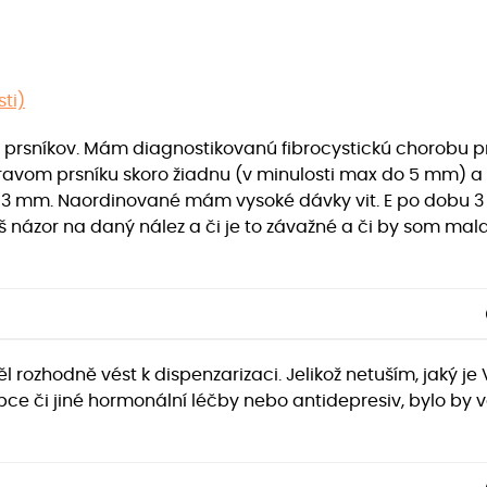
sti)
 prsníkov. Mám diagnostikovanú fibrocystickú chorobu pr
pravom prsníku skoro žiadnu (v minulosti max do 5 mm) 
13 mm. Naordinované mám vysoké dávky vit. E po dobu 3
áš názor na daný nález a či je to závažné a či by som m
l rozhodně vést k dispenzarizaci. Jelikož netuším, jaký je
epce či jiné hormonální léčby nebo antidepresiv, bylo by