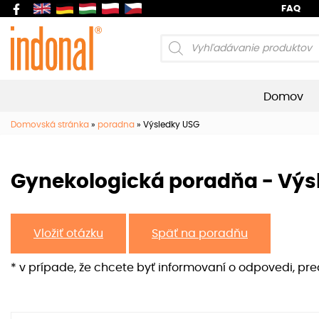
FAQ
Products
search
Domov
Domovská stránka
»
poradna
»
Výsledky USG
Gynekologická poradňa - Výs
Vložiť otázku
Späť na poradňu
* v prípade, že chcete byť informovaní o odpovedi, pr