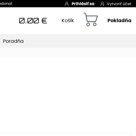
Indonal
Prihlásiť sa
Vytvoriť účet
0.00
€
Košík
Pokladňa
Poradňa