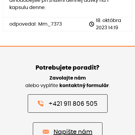
dlhodobejšie pri znížení dennej dávky na 1
kapsulu denne.
18. októbra
odpovedal:
Mm_7373
2023 14:19
Potrebujete poradit?
Zavolajte nám
alebo vyplňte
kontaktný formulár
.
+421 911 806 505
Napíšte nám