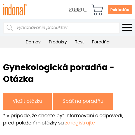
0.00
€
Pokladňa
Products
search
Domov
Produkty
Test
Poradňa
Gynekologická poradňa -
Otázka
Vložiť otázku
Späť na poradňu
* v prípade, že chcete byť informovaní o odpovedi,
pred položením otázky sa
zaregistrujte