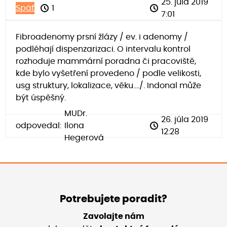
25. júla 2019
Späť
1
7:01
Fibroadenomy prsní žlázy / ev. i adenomy /
podléhají dispenzarizaci. O intervalu kontrol
rozhoduje mammární poradna či pracoviště,
kde bylo vyšetření provedeno / podle velikosti,
usg struktury, lokalizace, věku..../. Indonal může
být úspěšný.
MUDr.
26. júla 2019
odpovedal:
Ilona
12:28
Hegerová
Potrebujete poradit?
Zavolajte nám