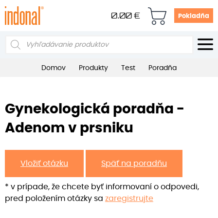
0.00
€
Pokladňa
Products
search
Domov
Produkty
Test
Poradňa
Gynekologická poradňa -
Adenom v prsniku
Vložiť otázku
Späť na poradňu
* v prípade, že chcete byť informovaní o odpovedi,
pred položením otázky sa
zaregistrujte