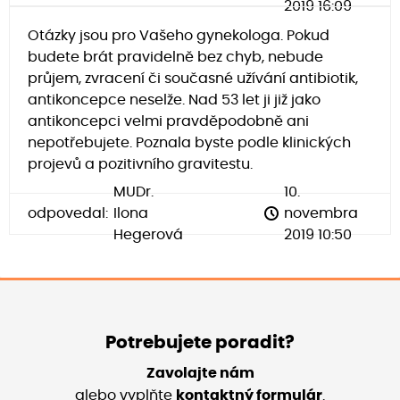
2019 16:09
Otázky jsou pro Vašeho gynekologa. Pokud
budete brát pravidelně bez chyb, nebude
průjem, zvracení či současné užívání antibiotik,
antikoncepce neselže. Nad 53 let ji již jako
antikoncepci velmi pravděpodobně ani
nepotřebujete. Poznala byste podle klinických
projevů a pozitivního gravitestu.
MUDr.
10.
odpovedal:
Ilona
novembra
Hegerová
2019 10:50
Potrebujete poradit?
Zavolajte nám
alebo vyplňte
kontaktný formulár
.