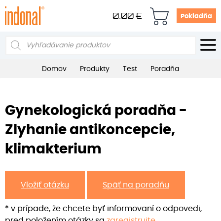
0.00
€
Pokladňa
Products
search
Domov
Produkty
Test
Poradňa
Gynekologická poradňa -
Zlyhanie antikoncepcie,
klimakterium
Vložiť otázku
Späť na poradňu
* v prípade, že chcete byť informovaní o odpovedi,
pred položením otázky sa
zaregistrujte