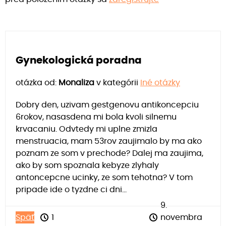
Gynekologická poradna
otázka od:
Monaliza
v kategórii
Iné otázky
Dobry den, uzivam gestgenovu antikoncepciu
6rokov, nasasdena mi bola kvoli silnemu
krvacaniu. Odvtedy mi uplne zmizla
menstruacia, mam 53rov zaujimalo by ma ako
poznam ze som v prechode? Dalej ma zaujima,
ako by som spoznala kebyze zlyhaly
antoncepcne ucinky, ze som tehotna? V tom
pripade ide o tyzdne ci dni...
9.
Späť
1
novembra