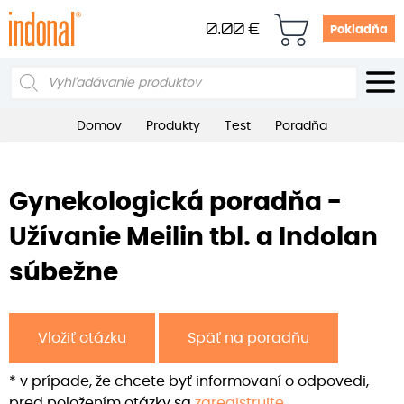
0.00
€
Pokladňa
Products
search
Domov
Produkty
Test
Poradňa
Gynekologická poradňa -
Užívanie Meilin tbl. a Indolan
súbežne
Vložiť otázku
Späť na poradňu
* v prípade, že chcete byť informovaní o odpovedi,
pred položením otázky sa
zaregistrujte