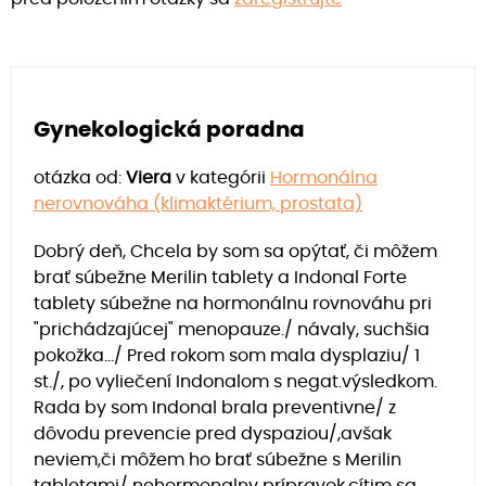
Gynekologická poradna
otázka od:
Viera
v kategórii
Hormonálna
nerovnováha (klimaktérium, prostata)
Dobrý deň, Chcela by som sa opýtať, či môžem
brať súbežne Merilin tablety a Indonal Forte
tablety súbežne na hormonálnu rovnováhu pri
"prichádzajúcej" menopauze./ návaly, suchšia
pokožka.../ Pred rokom som mala dysplaziu/ 1
st./, po vyliečení Indonalom s negat.výsledkom.
Rada by som Indonal brala preventivne/ z
dôvodu prevencie pred dyspaziou/,avšak
neviem,či môžem ho brať súbežne s Merilin
tabletami/ nehormonalny prípravok,cítim sa