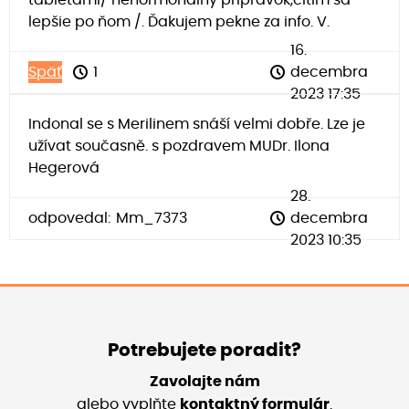
lepšie po ňom /. Ďakujem pekne za info. V.
16.
Späť
1
decembra
2023 17:35
Indonal se s Merilinem snáší velmi dobře. Lze je
užívat současně. s pozdravem MUDr. Ilona
Hegerová
28.
odpovedal:
Mm_7373
decembra
2023 10:35
Potrebujete poradit?
Zavolajte nám
alebo vyplňte
kontaktný formulár
.