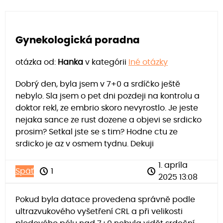
Gynekologická poradna
otázka od:
Hanka
v kategórii
Iné otázky
Dobrý den, byla jsem v 7+0 a srdíčko ještě
nebylo. Sla jsem o pet dni pozdeji na kontrolu a
doktor rekl, ze embrio skoro nevyrostlo. Je jeste
nejaka sance ze rust dozene a objevi se srdicko
prosim? Setkal jste se s tim? Hodne ctu ze
srdicko je az v osmem tydnu. Dekuji
1. apríla
Späť
1
2025 13:08
Pokud byla datace provedena správně podle
ultrazvukového vyšetření CRL a při velikosti