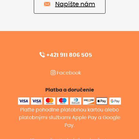
Napíšte nám
+421 911 806 505
Facebook
Platba a doručenie
Plaťte pohodlne platobnou kartou alebo
platobnými službami Apple Pay a Google
Pay.