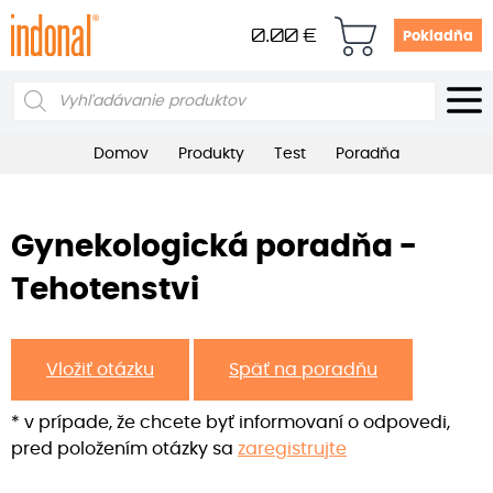
0.00
€
Pokladňa
Products
search
Domov
Produkty
Test
Poradňa
Gynekologická poradňa -
Tehotenstvi
Vložiť otázku
Späť na poradňu
* v prípade, že chcete byť informovaní o odpovedi,
pred položením otázky sa
zaregistrujte