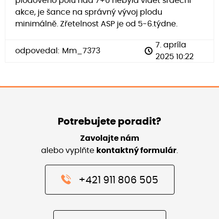
plodového pólu nad 7+0 nebyla vidět srdeční
akce, je šance na správný vývoj plodu
minimálně. Zřetelnost ASP je od 5-6.týdne.
7. apríla
odpovedal:
Mm_7373
2025 10:22
Potrebujete poradit?
Zavolajte nám
alebo vyplňte
kontaktný formulár
.
+421 911 806 505