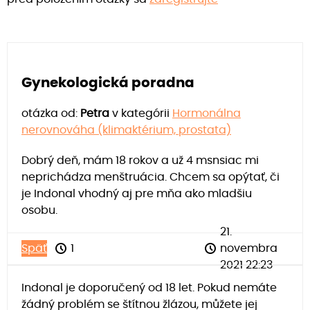
Gynekologická poradna
otázka od:
Petra
v kategórii
Hormonálna
nerovnováha (klimaktérium, prostata)
Dobrý deň, mám 18 rokov a už 4 msnsiac mi
neprichádza menštruácia. Chcem sa opýtať, či
je Indonal vhodný aj pre mňa ako mladšiu
osobu.
21.
Späť
1
novembra
2021 22:23
Indonal je doporučený od 18 let. Pokud nemáte
žádný problém se štítnou žlázou, můžete jej