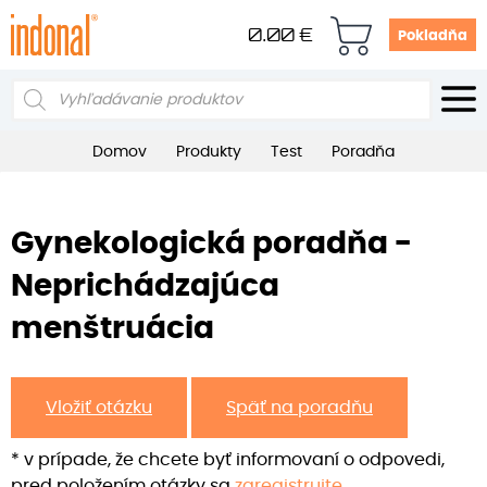
0.00
€
Pokladňa
Products
search
Domov
Produkty
Test
Poradňa
Gynekologická poradňa -
Neprichádzajúca
menštruácia
Vložiť otázku
Späť na poradňu
* v prípade, že chcete byť informovaní o odpovedi,
pred položením otázky sa
zaregistrujte