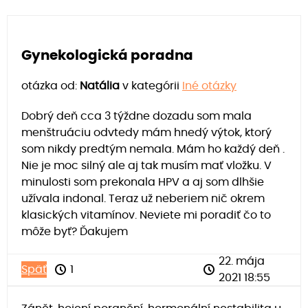
Gynekologická poradna
otázka od:
Natália
v kategórii
Iné otázky
Dobrý deň cca 3 týždne dozadu som mala
menštruáciu odvtedy mám hnedý výtok, ktorý
som nikdy predtým nemala. Mám ho každý deň .
Nie je moc silný ale aj tak musím mať vložku. V
minulosti som prekonala HPV a aj som dlhšie
užívala indonal. Teraz už neberiem nič okrem
klasických vitamínov. Neviete mi poradiť čo to
môže byť? Ďakujem
22. mája
Späť
1
2021 18:55