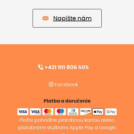
Napíšte nám
+421 911 806 505
Facebook
Platba a doručenie
Plaťte pohodlne platobnou kartou alebo
platobnými službami Apple Pay a Google