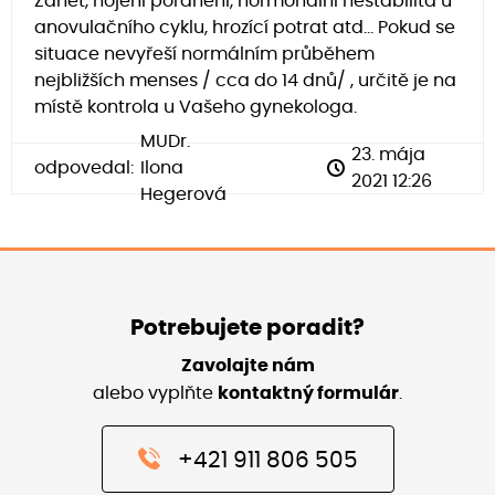
Zánět, hojení poranění, hormonální nestabilita u
anovulačního cyklu, hrozící potrat atd... Pokud se
situace nevyřeší normálním průběhem
nejbližších menses / cca do 14 dnů/ , určitě je na
místě kontrola u Vašeho gynekologa.
MUDr.
23. mája
odpovedal:
Ilona
2021 12:26
Hegerová
Potrebujete poradit?
Zavolajte nám
alebo vyplňte
kontaktný formulár
.
+421 911 806 505