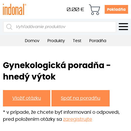
0.00
€
Pokladňa
Products
search
Domov
Produkty
Test
Poradňa
Gynekologická poradňa -
hnedý výtok
Vložiť otázku
Späť na poradňu
* v prípade, že chcete byť informovaní o odpovedi,
pred položením otázky sa
zaregistrujte