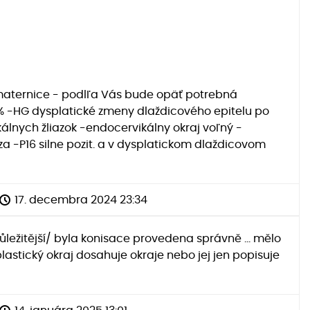
ka maternice - podlľa Vás bude opäť potrebná
 % -HG dysplatické zmeny dlaždicového epitelu po
álnych žliazok -endocervikálny okraj voľný -
za -P16 silne pozit. a v dysplatickom dlaždicovom
17. decembra 2024 23:34
důležitější/ byla konisace provedena správně ... mělo
splastický okraj dosahuje okraje nebo jej jen popisuje