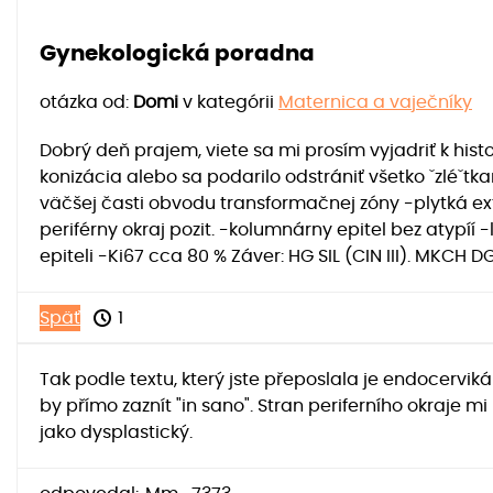
Gynekologická poradna
otázka od:
Domi
v kategórii
Maternica a vaječníky
Dobrý deň prajem, viete sa mi prosím vyjadriť k his
konizácia alebo sa podarilo odstrániť všetko ˇzléˇ
väčšej časti obvodu transformačnej zóny -plytká ex
periférny okraj pozit. -kolumnárny epitel bez atypí
epiteli -Ki67 cca 80 % Záver: HG SIL (CIN III). MKCH DG
Späť
1
Tak podle textu, který jste přeposlala je endocerviká
by přímo zaznít "in sano". Stran periferního okraje mi
jako dysplastický.