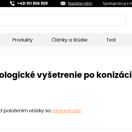
+421 911 806 505
Napíšte nám
Spolupracuj s 
Produkty
Články a štúdie
Test
logické vyšetrenie po konizáci
ed položením otázky sa
zaregistrujte