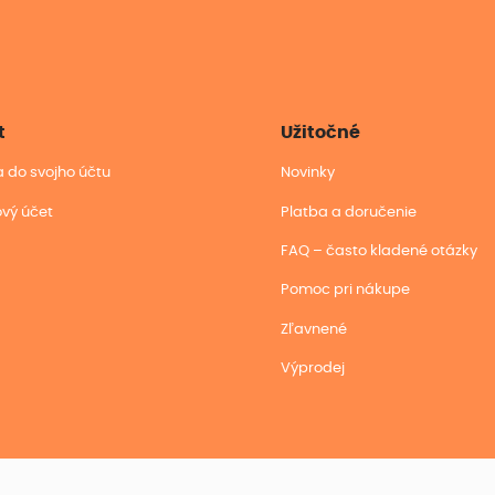
t
Užitočné
sa do svojho účtu
Novinky
ový účet
Platba a doručenie
FAQ – často kladené otázky
Pomoc pri nákupe
Zľavnené
Výprodej