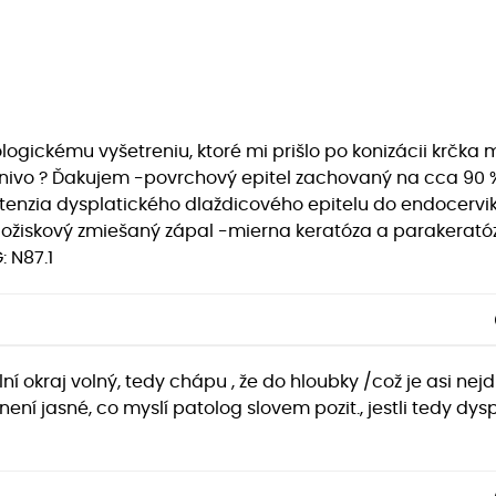
tologickému vyšetreniu, ktoré mi prišlo po konizácii krč
tkanivo ? Ďakujem -povrchový epitel zachovaný na cca 90
tenzia dysplatického dlaždicového epitelu do endocervik
í -ložiskový zmiešaný zápal -mierna keratóza a parakerató
: N87.1
lní okraj volný, tedy chápu , že do hloubky /což je asi nej
 není jasné, co myslí patolog slovem pozit., jestli tedy dy