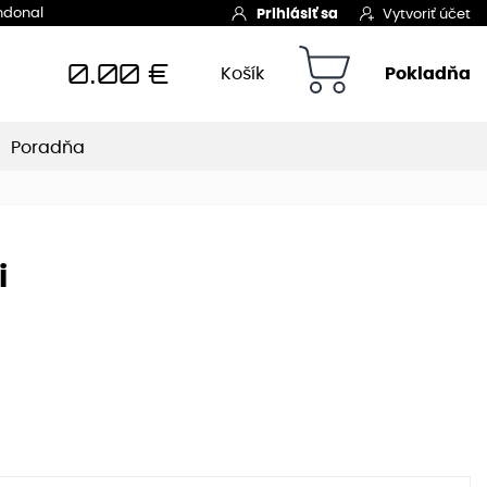
Indonal
Prihlásiť sa
Vytvoriť účet
0.00
€
Košík
Pokladňa
Poradňa
i