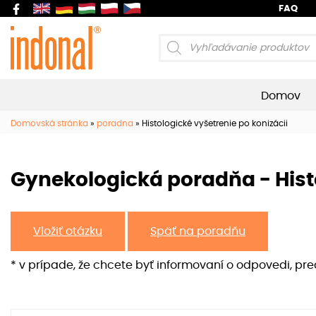
FAQ
Products
search
Domov
Domovská stránka
»
poradna
»
Histologické vyšetrenie po konizácii
Gynekologická poradňa - Histo
Vložiť otázku
Späť na poradňu
* v prípade, že chcete byť informovaní o odpovedi, pr