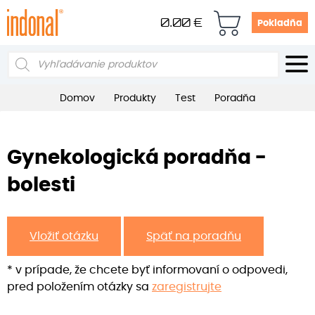
0.00
€
Pokladňa
Products
search
Domov
Produkty
Test
Poradňa
Gynekologická poradňa -
bolesti
Vložiť otázku
Späť na poradňu
* v prípade, že chcete byť informovaní o odpovedi,
pred položením otázky sa
zaregistrujte