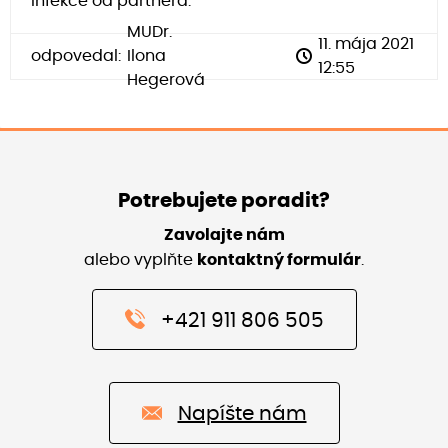
infekce od partnera.
MUDr.
11. mája 2021
odpovedal:
Ilona
12:55
Hegerová
Potrebujete poradit?
Zavolajte nám
alebo vyplňte
kontaktný formulár
.
+421 911 806 505
Napíšte nám