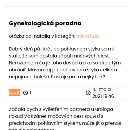
Gynekologická poradna
otázka od:
natalia
v kategórii
Iné otázky
Dobrý deň pár krát po pohlavnom styku sa mi
stalo, že som dostala zápal močových ciest.
Nerozumiem čo je toho dôvod a ako sa pred tým
ubrániť. Mávam aj pri pohlavnom styku celkom
nepríjmne bolesti. Existuje na to nejký liek?
10. mája
Späť
1
2021 19:46
Začala bych s vyšetřením partnera u urologa.
Pokud Váš zánět močových cest souvisí s
předchozím pohlavním stykem, může jít o přenos