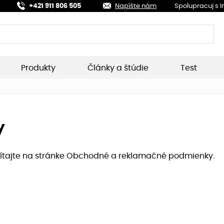
+421 911 806 505
Napíšte nám
Spolupracuj s 
Produkty
Články a štúdie
Test
y
ečítajte na stránke Obchodné a reklamačné podmienky.