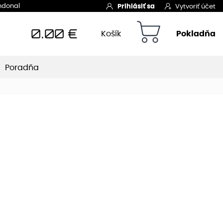
Indonal
Prihlásiť sa
Vytvoriť účet
0.00
€
Košík
Pokladňa
Poradňa