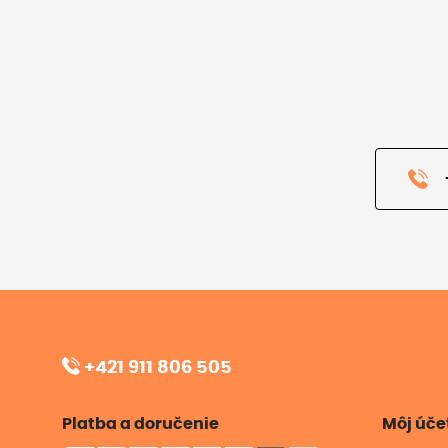
+421 911 806 505
Platba a doručenie
Môj úče