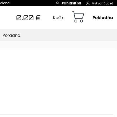
Indonal
Prihlásiť sa
Vytvoriť účet
0.00
€
Košík
Pokladňa
Poradňa