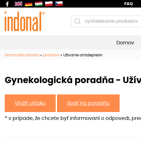
FAQ
Products
search
Domov
Domovská stránka
»
poradna
»
Užívanie antidepresív
Gynekologická poradňa - Užív
Vložiť otázku
Späť na poradňu
* v prípade, že chcete byť informovaní o odpovedi, pr