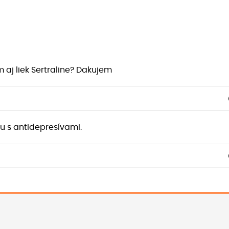
 aj liek Sertraline? Dakujem
u s antidepresívami.