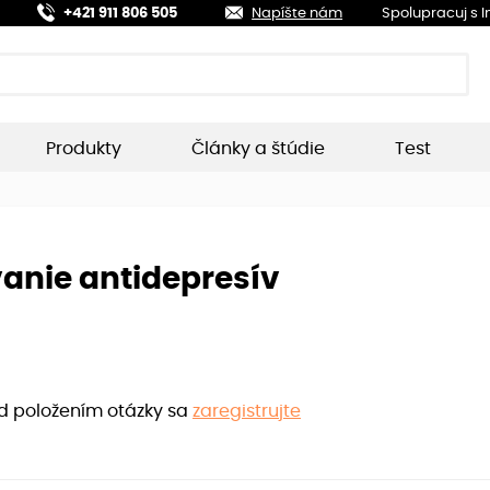
+421 911 806 505
Napíšte nám
Spolupracuj s 
Produkty
Články a štúdie
Test
anie antidepresív
ed položením otázky sa
zaregistrujte