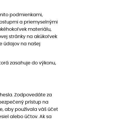
týmito podmienkami,
postupmi a priemyselnými
akéhokoľvek materiálu,
ovej stránky na akúkoľvek
e údajov na našej
torá zasahuje do výkonu,
 hesla. Zodpovedáte za
zabezpečený prístup na
e, aby používala váš účet
siel alebo účtov. Ak sa