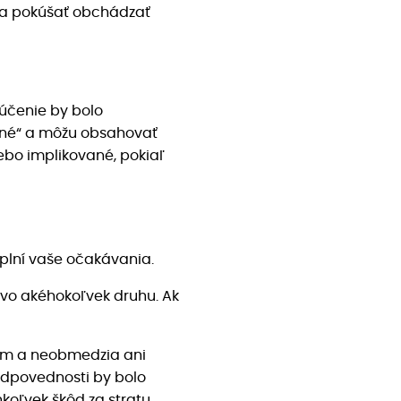
i sa pokúšať obchádzať
lúčenie by bolo
pné“ a môžu obsahovať
ebo implikované, pokiaľ
splní vaše očakávania.
tvo akéhokoľvek druhu. Ak
om a neobmedzia ani
zodpovednosti by bolo
oľvek škôd za stratu