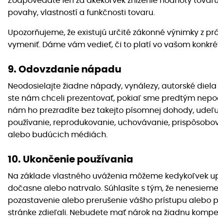
Zodpovedáte len za akékoľvek zníženie hodnoty tovaru
povahy, vlastností a funkčnosti tovaru.
Upozorňujeme, že existujú určité zákonné výnimky z pr
vymeniť. Dáme vám vedieť, či to platí vo vašom konkr
9. Odovzdanie nápadu
Neodosielajte žiadne nápady, vynálezy, autorské diela
ste nám chceli prezentovať, pokiaľ sme predtým nepod
nám ho prezradíte bez takejto písomnej dohody, udeľu
používanie, reprodukovanie, uchovávanie, prispôsobova
alebo budúcich médiách.
10. Ukončenie používania
Na základe vlastného uváženia môžeme kedykoľvek upra
dočasne alebo natrvalo. Súhlasíte s tým, že nenesieme
pozastavenie alebo prerušenie vášho prístupu alebo p
stránke zdieľali. Nebudete mať nárok na žiadnu kompenz