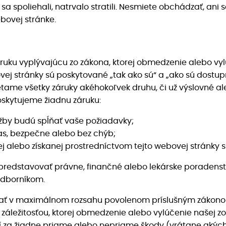
 sa spoliehali, natrvalo stratili. Nesmiete obchádzať, an
bovej stránke.
áruku vyplývajúcu zo zákona, ktorej obmedzenie alebo vy
ej stránky sú poskytované „tak ako sú“ a „ako sú dostu
tame všetky záruky akéhokoľvek druhu, či už výslovné al
oskytujeme žiadnu záruku:
žby budú spĺňať vaše požiadavky;
as, bezpečne alebo bez chýb;
j alebo získanej prostredníctvom tejto webovej stránky 
predstavovať právne, finančné alebo lekárske poradens
 odborníkom.
ovať v maximálnom rozsahu povolenom príslušným zákon
 záležitosťou, ktorej obmedzenie alebo vylúčenie našej 
a žiadne priame alebo nepriame škody (vrátane akýchk