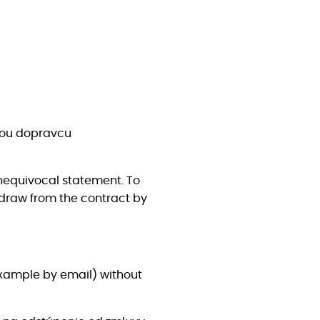
mkou dopravcu
unequivocal statement. To
thdraw from the contract by
xample by email) without