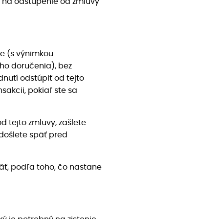
a na odstúpenie od zmluvy
ie (s výnimkou
ho doručenia), bez
utí odstúpiť od tejto
akcii, pokiaľ ste sa
 tejto zmluvy, zašlete
došlete späť pred
ť, podľa toho, čo nastane