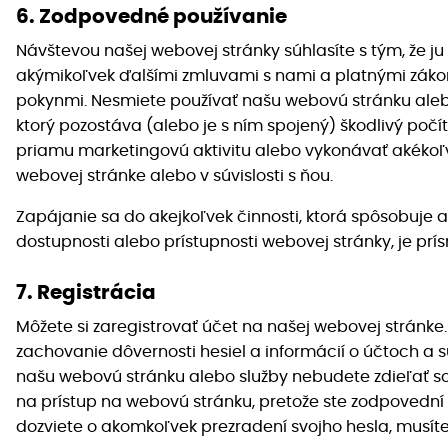
6. Zodpovedné používanie
Návštevou našej webovej stránky súhlasíte s tým, že j
akýmikoľvek ďalšími zmluvami s nami a platnými zák
pokynmi. Nesmiete používať našu webovú stránku alebo
ktorý pozostáva (alebo je s ním spojený) škodlivý poč
priamu marketingovú aktivitu alebo vykonávať akéko
webovej stránke alebo v súvislosti s ňou.
Zapájanie sa do akejkoľvek činnosti, ktorá spôsobuje
dostupnosti alebo prístupnosti webovej stránky, je prí
7. Registrácia
Môžete si zaregistrovať účet na našej webovej stránke
zachovanie dôvernosti hesiel a informácií o účtoch a s
našu webovú stránku alebo služby nebudete zdieľať so 
na prístup na webovú stránku, pretože ste zodpovední za
dozviete o akomkoľvek prezradení svojho hesla, musít