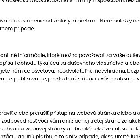
 v dôsledku zaobchádzania s ním iným spôsobom, než aký
áva na odstúpenie od zmluvy, a preto niektoré položky n
étnom prípade.
 ani iné informácie, ktoré možno považovať za vaše dušev
písali dohodu týkajúcu sa duševného vlastníctva alebo 
jete nám celosvetovú, neodvolateľnú, nevýhradnú, bezpl
nie, publikovanie, preklad a distribúciu vášho obsahu v
viť alebo prerušiť prístup na webovú stránku alebo akú
 zodpovednosť voči vám ani žiadnej tretej strane za akú
oužívania webovej stránky alebo akéhokoľvek obsahu, k
áciu ani inú platbu, a to ani v prípade, ak sa určité fu