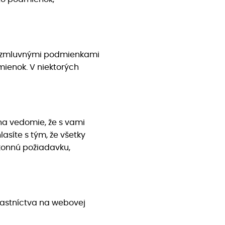
ito zmluvnými podmienkami
mienok. V niektorých
na vedomie, že s vami
síte s tým, že všetky
ákonnú požiadavku,
lastníctva na webovej