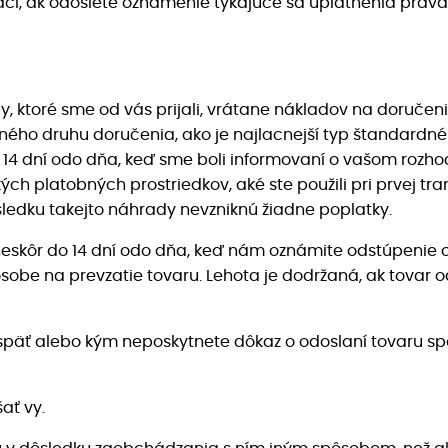
tačí, ak odošlete oznámenie týkajúce sa uplatnenia práv
y, ktoré sme od vás prijali, vrátane nákladov na doručen
ého druhu doručenia, ako je najlacnejší typ štandardné
4 dní odo dňa, keď sme boli informovaní o vašom rozhodn
platobných prostriedkov, aké ste použili pri prvej trans
ledku takejto náhrady nevzniknú žiadne poplatky.
skôr do 14 dní odo dňa, keď nám oznámite odstúpenie od
be na prevzatie tovaru. Lehota je dodržaná, ak tovar o
äť alebo kým neposkytnete dôkaz o odoslaní tovaru spä
ať vy.