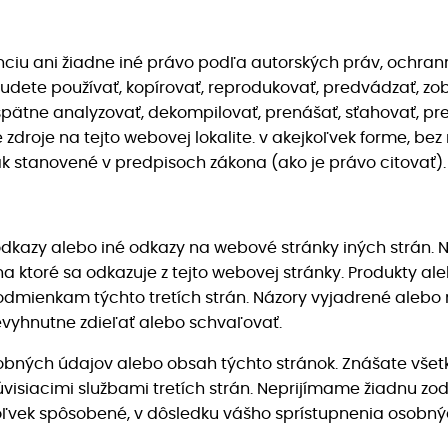
enciu ani žiadne iné právo podľa autorských práv, ochran
dete používať, kopírovať, reprodukovať, predvádzať, zobr
spätne analyzovať, dekompilovať, prenášať, sťahovať, pr
 zdroje na tejto webovej lokalite. v akejkoľvek forme, 
ak stanovené v predpisoch zákona (ako je právo citovať).
kazy alebo iné odkazy na webové stránky iných strán. 
 ktoré sa odkazuje z tejto webovej stránky. Produkty al
ienkam týchto tretích strán. Názory vyjadrené alebo m
vyhnutne zdieľať alebo schvaľovať.
ých údajov alebo obsah týchto stránok. Znášate všetky
visiacimi službami tretích strán. Neprijímame žiadnu z
vek spôsobené, v dôsledku vášho sprístupnenia osobný