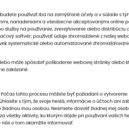
u budete používať iba na zamýšľané účely a v súlade s 
onmi, nariadeniami a všeobecne akceptovanými online 
 služby na používanie, zverejňovanie alebo distribúciu 
ítačový softvér; používať údaje zhromaždené z našej web
ľvek systematické alebo automatizované zhromažďovani
 alebo môže spôsobiť poškodenie webovej stránky alebo k
sne zakázané.
. Počas tohto procesu môžete byť požiadaní o vytvorenie
úhlasíte s tým, že svoje heslá, informácie o účtoch ani 
žiadnou inou osobou. Nesmiete dovoliť žiadnej inej osob
 všetky aktivity, ku ktorým dôjde pri používaní vašich he
e nás o tom okamžite informovať.