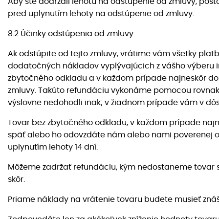
Aby ste dodržali lehotu na odstúpenie od zmluvy, pos
pred uplynutím lehoty na odstúpenie od zmluvy.
8.2 Účinky odstúpenia od zmluvy
Ak odstúpite od tejto zmluvy, vrátime vám všetky platb
dodatočných nákladov vyplývajúcich z vášho výberu in
zbytočného odkladu a v každom prípade najneskôr do 1
zmluvy. Takúto refundáciu vykonáme pomocou rovnakých 
výslovne nedohodli inak; v žiadnom prípade vám v dôs
Tovar bez zbytočného odkladu, v každom prípade najne
späť alebo ho odovzdáte nám alebo nami poverenej oso
uplynutím lehoty 14 dní.
Môžeme zadržať refundáciu, kým nedostaneme tovar sp
skôr.
Priame náklady na vrátenie tovaru budete musieť znáš