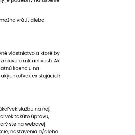
 je potrebný na zistenie
emožno vrátiť alebo
né vlastníctvo a ktoré by
zmluvu o mlčanlivosti. Ak
atnú licenciu na
 akýchkoľvek existujúcich
koľvek službu na nej,
koľvek takúto úpravu,
torý ste na webovej
nkcie, nastavenia a/alebo