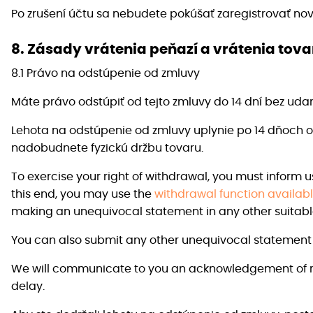
Po zrušení účtu sa nebudete pokúšať zaregistrovať nov
8. Zásady vrátenia peňazí a vrátenia tova
8.1 Právo na odstúpenie od zmluvy
Máte právo odstúpiť od tejto zmluvy do 14 dní bez uda
Lehota na odstúpenie od zmluvy uplynie po 14 dňoch o
nadobudnete fyzickú držbu tovaru.
To exercise your right of withdrawal, you must inform 
this end, you may use the
withdrawal function availab
making an unequivocal statement in any other suitabl
You can also submit any other unequivocal statement
We will communicate to you an acknowledgement of re
delay.