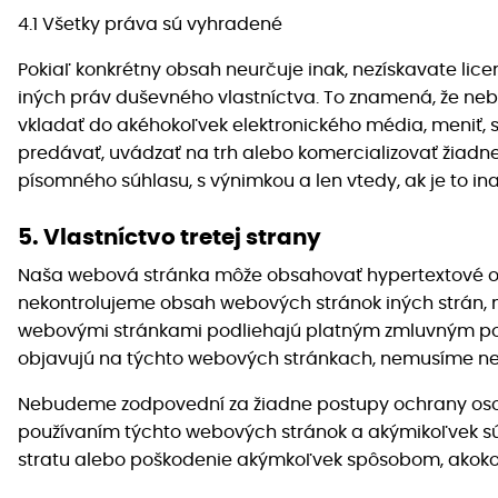
4.1 Všetky práva sú vyhradené
Pokiaľ konkrétny obsah neurčuje inak, nezískavate lic
iných práv duševného vlastníctva. To znamená, že nebu
vkladať do akéhokoľvek elektronického média, meniť, 
predávať, uvádzať na trh alebo komercializovať žiadne
písomného súhlasu, s výnimkou a len vtedy, ak je to in
5. Vlastníctvo tretej strany
Naša webová stránka môže obsahovať hypertextové od
nekontrolujeme obsah webových stránok iných strán, na
webovými stránkami podliehajú platným zmluvným podm
objavujú na týchto webových stránkach, nemusíme ne
Nebudeme zodpovední za žiadne postupy ochrany osobn
používaním týchto webových stránok a akýmikoľvek sú
stratu alebo poškodenie akýmkoľvek spôsobom, akokoľ