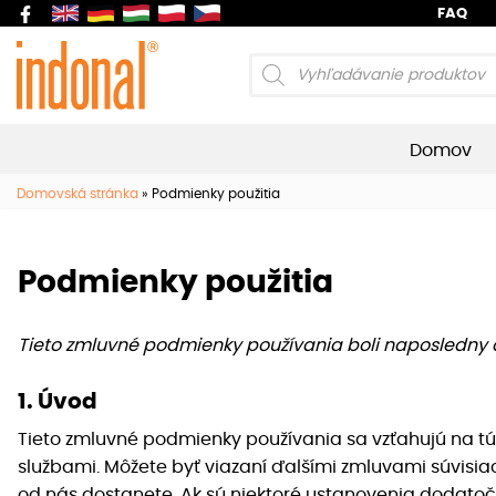
FAQ
Products
search
Domov
Domovská stránka
»
Podmienky použitia
Podmienky použitia
Tieto zmluvné podmienky používania boli naposledny 
1. Úvod
Tieto zmluvné podmienky používania sa vzťahujú na tú
službami. Môžete byť viazaní ďalšími zmluvami súvisi
od nás dostanete. Ak sú niektoré ustanovenia dodato