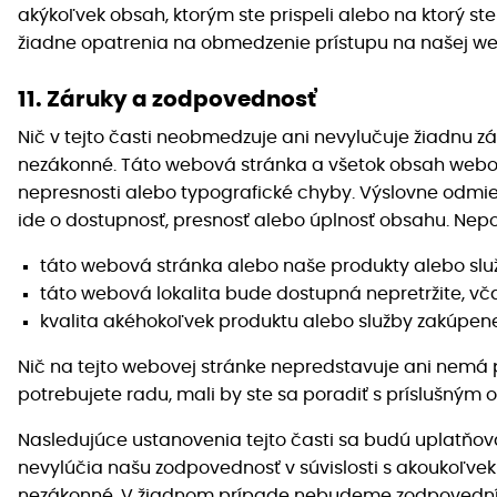
akýkoľvek obsah, ktorým ste prispeli alebo na ktorý ste
žiadne opatrenia na obmedzenie prístupu na našej we
11. Záruky a zodpovednosť
Nič v tejto časti neobmedzuje ani nevylučuje žiadnu z
nezákonné. Táto webová stránka a všetok obsah webov
nepresnosti alebo typografické chyby. Výslovne odmie
ide o dostupnosť, presnosť alebo úplnosť obsahu. Nep
táto webová stránka alebo naše produkty alebo slu
táto webová lokalita bude dostupná nepretržite, vč
kvalita akéhokoľvek produktu alebo služby zakúpene
Nič na tejto webovej stránke nepredstavuje ani nemá 
potrebujete radu, mali by ste sa poradiť s príslušným
Nasledujúce ustanovenia tejto časti sa budú uplatň
nevylúčia našu zodpovednosť v súvislosti s akoukoľvek
nezákonné. V žiadnom prípade nebudeme zodpovední z