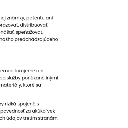
nej známky, patentu ani
azovať, distribuovať,
enášať, speňažovať,
bez nášho predchádzajúceho
Nemonitorujeme ani
ebo služby ponúkané inými
ateriály, ktoré sa
 riziká spojené s
odpovednosť za akúkoľvek
ch údajov tretím stranám.