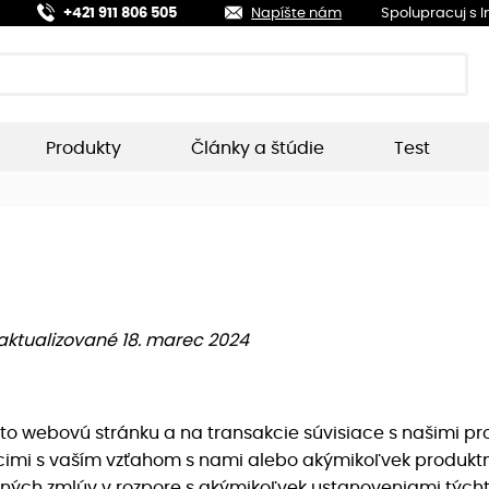
+421 911 806 505
Napíšte nám
Spolupracuj s 
Produkty
Články a štúdie
Test
aktualizované 18. marec 2024
to webovú stránku a na transakcie súvisiace s našimi pr
acimi s vaším vzťahom s nami alebo akýmikoľvek produktm
čných zmlúv v rozpore s akýmikoľvek ustanoveniami tých