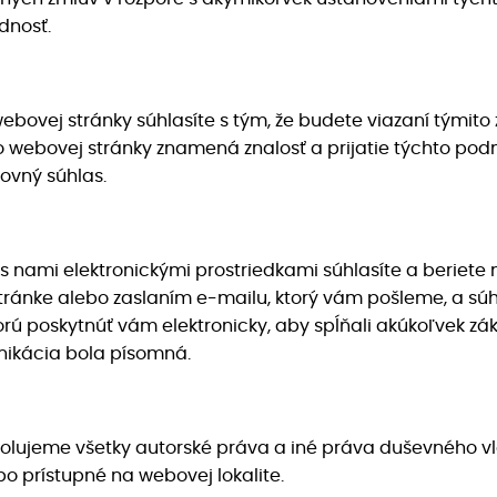
dnosť.
webovej stránky súhlasíte s tým, že budete viazaní tým
o webovej stránky znamená znalosť a prijatie týchto pod
ovný súhlas.
 nami elektronickými prostriedkami súhlasíte a beriete 
ánke alebo zaslaním e-mailu, ktorý vám pošleme, a súhla
orú poskytnúť vám elektronicky, aby spĺňali akúkoľvek z
unikácia bola písomná.
trolujeme všetky autorské práva a iné práva duševného v
bo prístupné na webovej lokalite.