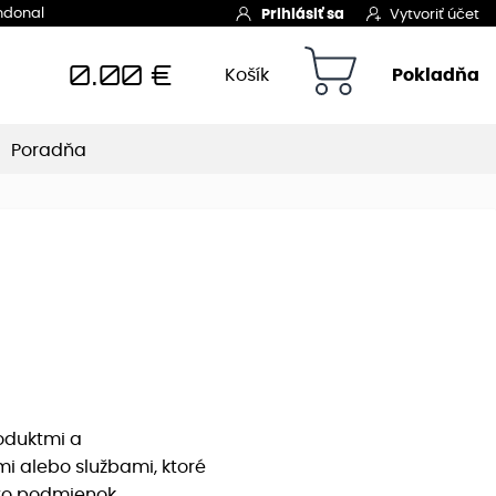
Indonal
Prihlásiť sa
Vytvoriť účet
0.00
€
Košík
Pokladňa
Poradňa
oduktmi a
i alebo službami, ktoré
to podmienok,