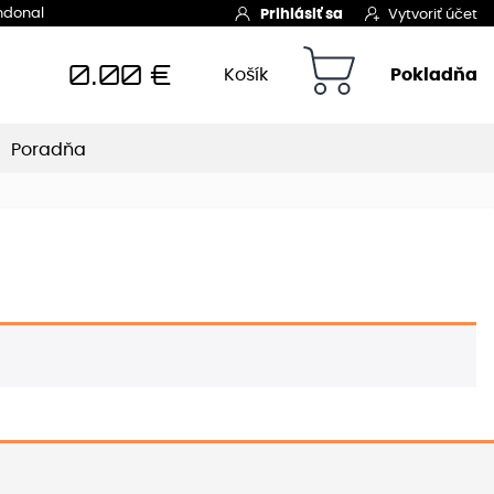
Indonal
Prihlásiť sa
Vytvoriť účet
0.00
€
Košík
Pokladňa
Poradňa