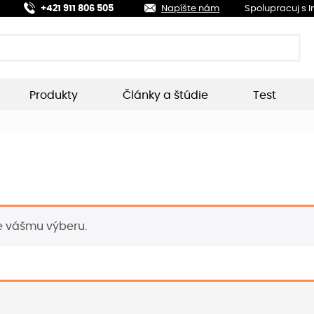
+421 911 806 505
Napíšte nám
Spolupracuj s 
Produkty
Články a štúdie
Test
e vášmu výberu.