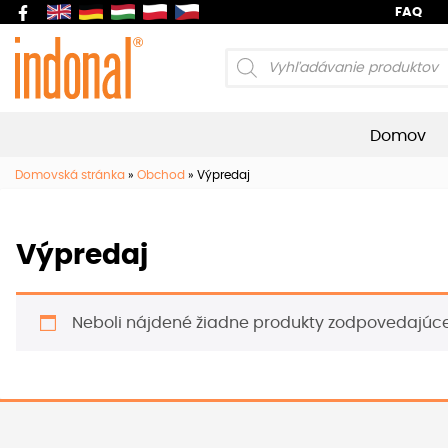
FAQ
Products
search
Domov
Domovská stránka
»
Obchod
»
Výpredaj
Výpredaj
Neboli nájdené žiadne produkty zodpovedajúc