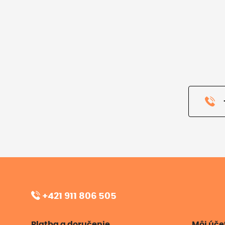
+421 911 806 505
Platba a doručenie
Môj úče