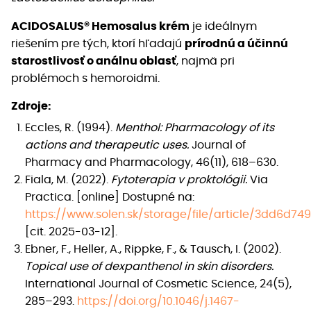
ACIDOSALUS® Hemosalus krém
je ideálnym
riešením pre tých, ktorí hľadajú
prírodnú a účinnú
starostlivosť o análnu oblasť
, najmä pri
problémoch s hemoroidmi.
Zdroje:
Eccles, R. (1994).
Menthol: Pharmacology of its
actions and therapeutic uses.
Journal of
Pharmacy and Pharmacology, 46(11), 618–630.
Fiala, M. (2022).
Fytoterapia v proktológii.
Via
Practica. [online] Dostupné na:
https://www.solen.sk/storage/file/article/3dd6d
[cit. 2025-03-12].
Ebner, F., Heller, A., Rippke, F., & Tausch, I. (2002).
Topical use of dexpanthenol in skin disorders.
International Journal of Cosmetic Science, 24(5),
285–293.
https://doi.org/10.1046/j.1467-