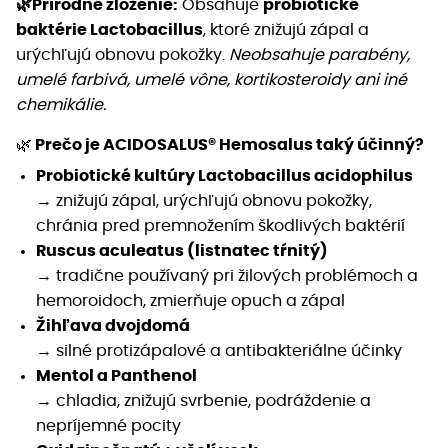
🌿Prírodné zloženie:
Obsahuje
probiotické
baktérie Lactobacillus
, ktoré znižujú zápal a
urýchľujú obnovu pokožky.
Neobsahuje parabény,
umelé farbivá, umelé vône, kortikosteroidy ani iné
chemikálie.
🌿
Prečo je ACIDOSALUS® Hemosalus taký účinný?
Probiotické kultúry Lactobacillus acidophilus
→ znižujú zápal, urýchľujú obnovu pokožky,
chránia pred premnožením škodlivých baktérií
Ruscus aculeatus (listnatec tŕnitý)
→ tradične používaný pri žilových problémoch a
hemoroidoch, zmierňuje opuch a zápal
Žihľava dvojdomá
→ silné protizápalové a antibakteriálne účinky
Mentol a Panthenol
→ chladia, znižujú svrbenie, podráždenie a
nepríjemné pocity