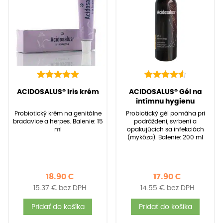
6
Hodnotenie
6
Hodnotenie
(
6
recenzií zákazníkov)
(
6
recenzií zákazníkov)
ACIDOSALUS® Iris krém
ACIDOSALUS® Gél na
5.00
4.67
z 5 na
z 5 na
intímnu hygienu
základe
základe
Probiotický krém na genitálne
Probiotický gél pomáha pri
zákazníckych
zákazníckych
bradavice a herpes. Balenie: 15
podráždení, svrbení a
recenzií
recenzií
ml
opakujúcich sa infekciách
(mykóza). Balenie: 200 ml
18.90
€
17.90
€
15.37
€
bez DPH
14.55
€
bez DPH
Pridať do košíka
Pridať do košíka