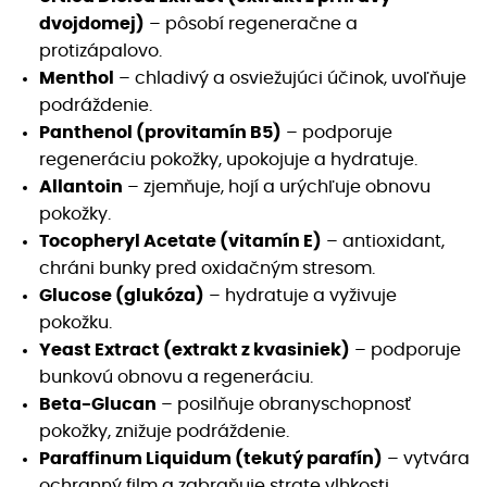
dvojdomej)
– pôsobí regeneračne a
protizápalovo.
Menthol
– chladivý a osviežujúci účinok, uvoľňuje
podráždenie.
Panthenol (provitamín B5)
– podporuje
regeneráciu pokožky, upokojuje a hydratuje.
Allantoin
– zjemňuje, hojí a urýchľuje obnovu
pokožky.
Tocopheryl Acetate (vitamín E)
– antioxidant,
chráni bunky pred oxidačným stresom.
Glucose (glukóza)
– hydratuje a vyživuje
pokožku.
Yeast Extract (extrakt z kvasiniek)
– podporuje
bunkovú obnovu a regeneráciu.
Beta-Glucan
– posilňuje obranyschopnosť
pokožky, znižuje podráždenie.
Paraffinum Liquidum (tekutý parafín)
– vytvára
ochranný film a zabraňuje strate vlhkosti.