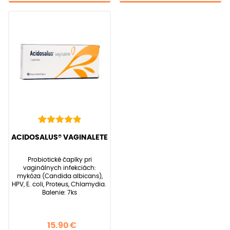
22
Hodnotenie
(
22
recenzií zákazníkov)
ACIDOSALUS® VAGINALETE
4.95
z 5 na
základe
Probiotické čapíky pri
zákazníckych
vaginálnych infekciách:
recenzií
mykóza (Candida albicans),
HPV, E. coli, Proteus, Chlamydia.
Balenie: 7ks
15.90
€