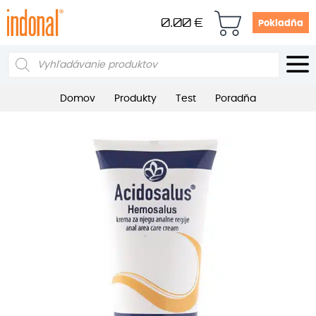
0.00
€
Pokladňa
Products
search
Domov
Produkty
Test
Poradňa