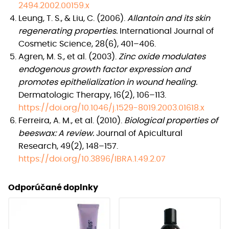
2494.2002.00159.x
Leung, T. S., & Liu, C. (2006).
Allantoin and its skin
regenerating properties.
International Journal of
Cosmetic Science, 28(6), 401–406.
Agren, M. S., et al. (2003).
Zinc oxide modulates
endogenous growth factor expression and
promotes epithelialization in wound healing.
Dermatologic Therapy, 16(2), 106–113.
https://doi.org/10.1046/j.1529-8019.2003.01618.x
Ferreira, A. M., et al. (2010).
Biological properties of
beeswax: A review.
Journal of Apicultural
Research, 49(2), 148–157.
https://doi.org/10.3896/IBRA.1.49.2.07
Odporúčané doplnky