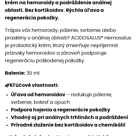
krém na hemoroidy a podráždenie análnej
oblasti. Bez kortikoidov. Rýchla úľava a
regenerácia pokožky.
Trápia vás hemoroidy, pálenie, svrbenie alebo
praskliny v análnej oblasti? ACIDOSALUS® Hemosalus
je probiotický krém, ktorý zmierňuje nepríjemné
príznaky hemoroidov a zároveň podporuje
regeneráciu poškodenej pokožky.
Balenie:
30
ml
🌿Kľúčové vlastnosti:
Úľava od hemoroidov
– redukuje pálenie,
svrbenie, bolesť a opuch
Podpora hojenia a regenerácie pokožky
Vhodný aj pri análnych trhlinách a podráždení
Prírodné zloženie bez kortikoidov a chemikálií