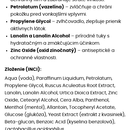
Petrolatum (vazelína)
– zvláčňuje a chráni
pokožku pred vonkajšími vplyvmi.
Propylene Glycol
– zvlhčovadlo, zlepšuje prienik
aktívnych látok.
Lanolin a Lanolin Alcohol
– prírodné tuky s
hydratačným a zmäkčujúcim účinkom.
Zinc Oxide (oxid zinočnatý)
– antiseptické a
ochranné vlastnosti.
Zloženie (INCI):
Aqua (voda), Paraffinum Liquidum, Petrolatum,
Propylene Glycol, Ruscus Aculeatus Root Extract,
Lanolin, Lanolin Alcohol, Urtica Dioica Extract, Zinc
Oxide, Cetearyl Alcohol, Cera Alba, Panthenol,
Menthol (mentol), Allantoin, Tocopheryl Acetate,
Glucose (glukóza), Yeast Extract (extrakt z kvasiniek),
Beta-glucan, Benzoic Acid (kyselina benzolová),
Lactobacillus acidophilus.