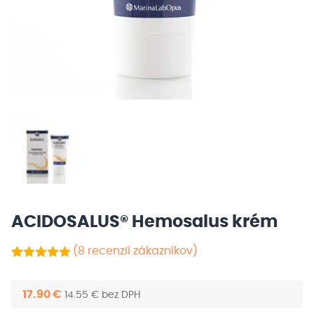
ACIDOSALUS® Hemosalus krém
(
8
recenzií zákazníkov)
Hodnotenie
8
z 5
5.00
na základe
17.90
€
14.55
€
bez DPH
zákazníckych
recenzií