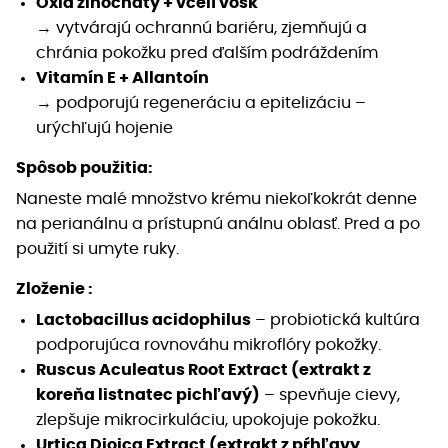
Oxid zinočnatý + včelí vosk
→ vytvárajú ochrannú bariéru, zjemňujú a
chránia pokožku pred ďalším podráždením
Vitamín E + Allantoín
→ podporujú regeneráciu a epitelizáciu –
urýchľujú hojenie​
Spôsob použitia:
Naneste malé množstvo krému niekoľkokrát denne
na perianálnu a prístupnú análnu oblasť. Pred a po
použití si umyte ruky.
Zloženie :
Lactobacillus acidophilus
– probiotická kultúra
podporujúca rovnováhu mikroflóry pokožky.
Ruscus Aculeatus Root Extract (extrakt z
koreňa listnatec pichľavý)
– spevňuje cievy,
zlepšuje mikrocirkuláciu, upokojuje pokožku.
Urtica Dioica Extract (extrakt z pŕhľavy