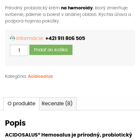
Prírodný probiotický krém
na hemoroidy
, ktorý zmierňuje
svrbenie, pálenie a bolesť v análnej oblasti. Rýchla úľava a
podpora hojenia pokožky.
Informácie:
+421 911 806 505
množstvo
Pridať do košíka
ACIDOSALUS®
Hemosalus
krém
Kategória:
Acidosalus
O produkte
Recenzie (8)
Popis
ACIDOSALUS® Hemosalus je p
rírodný, probiotický