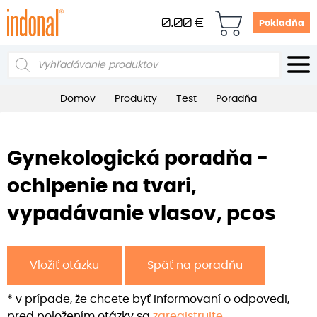
0.00
€
Pokladňa
Products
search
Domov
Produkty
Test
Poradňa
Gynekologická poradňa -
ochlpenie na tvari,
vypadávanie vlasov, pcos
Vložiť otázku
Späť na poradňu
* v prípade, že chcete byť informovaní o odpovedi,
pred položením otázky sa
zaregistrujte