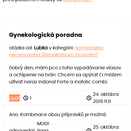
Gynekologická poradna
otázka od:
Lubka
v kategórii
Hormonálna
nerovnováha (klimaktérium, prostata)
Dobrý den, mám pco z toho vypadávanie vlasov
a ochlpenie na tvári. Chcem sa opýtať či môžem
užívať naraz indonal Forte a inofolic combi.
24. októbra
Späť
1
2019 11:11
Ano. Kombinace obou přípravků je možná.
MUDr.
25. októbra
odpovedal:
Ilona