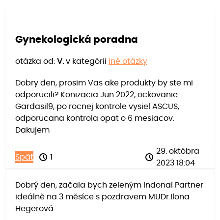
Gynekologická poradna
otázka od:
V.
v kategórii
Iné otázky
Dobry den, prosim Vas ake produkty by ste mi
odporucili? Konizacia Jun 2022, ockovanie
Gardasil9, po rocnej kontrole vysiel ASCUS,
odporucana kontrola opat o 6 mesiacov.
Dakujem
29. októbra
Späť
1
2023 18:04
Dobrý den, začala bych zeleným Indonal Partner
ideálně na 3 měsíce s pozdravem MUDr.Ilona
Hegerová