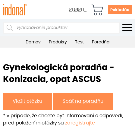
0.00
€
Pokladňa
Products
search
Domov
Produkty
Test
Poradňa
Gynekologická poradňa -
Konizacia, opat ASCUS
Vložiť otázku
Späť na poradňu
* v prípade, že chcete byť informovaní o odpovedi,
pred položením otázky sa
zaregistrujte