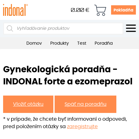
0.00
€
Pokladňa
Products
search
Domov
Produkty
Test
Poradňa
Gynekologická poradňa -
INDONAL forte a ezomeprazol
Vložiť otázku
Späť na poradňu
* v prípade, že chcete byť informovaní o odpovedi,
pred položením otázky sa
zaregistrujte