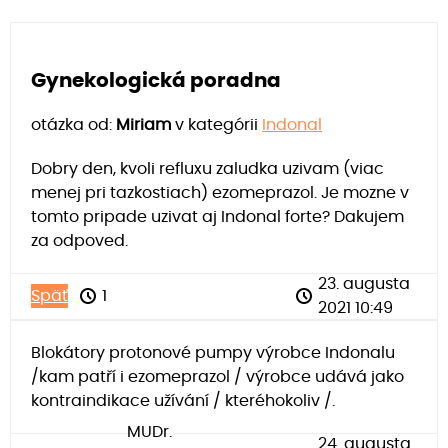
Gynekologická poradna
otázka od:
Miriam
v kategórii
Indonal
Dobry den, kvoli refluxu zaludka uzivam (viac
menej pri tazkostiach) ezomeprazol. Je mozne v
tomto pripade uzivat aj Indonal forte? Dakujem
za odpoved.
23. augusta
Späť
1
2021 10:49
Blokátory protonové pumpy výrobce Indonalu
/kam patří i ezomeprazol / výrobce udává jako
kontraindikace užívání / kteréhokoliv /.
MUDr.
24. augusta