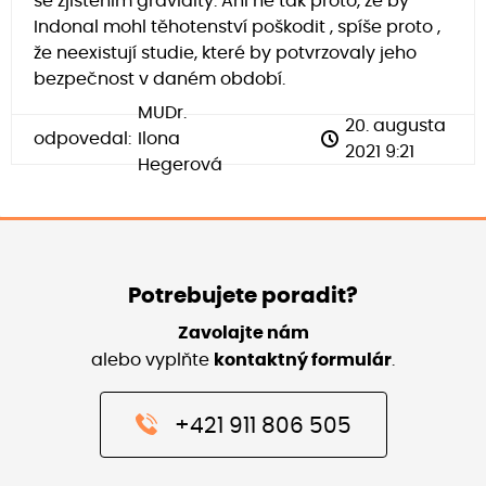
se zjištěním gravidity. Ani ne tak proto, že by
Indonal mohl těhotenství poškodit , spíše proto ,
že neexistují studie, které by potvrzovaly jeho
bezpečnost v daném období.
MUDr.
20. augusta
odpovedal:
Ilona
2021 9:21
Hegerová
Potrebujete poradit?
Zavolajte nám
alebo vyplňte
kontaktný formulár
.
+421 911 806 505