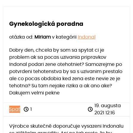
Gynekologická poradna
otázka od:
Miriam
v kategórii
Indonal
Dobry den, chcela by som sa spytat ci je
problem ak sa pocas uzivania pripravkov
Indonal podari zene otehotniet? Samozrejme po
potvrdeni tehotenstva by sa s uzivanim prestalo
ale co pocas obdobia ked zena este nevie ze je
tehotna? Su tam nejake rizika a ak ano ake?
Dakujem velmi pekne
19. augusta
Späť
1
2021 12:16
Výrobce skutečně doporučuje vysazeni Indonalu