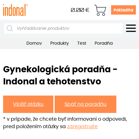
0.00
€
Pokladňa
Products
search
Domov
Produkty
Test
Poradňa
Gynekologická poradňa -
Indonal a tehotenstvo
Vložiť otázku
Späť na poradňu
* v prípade, že chcete byť informovaní o odpovedi,
pred položením otázky sa
zaregistrujte