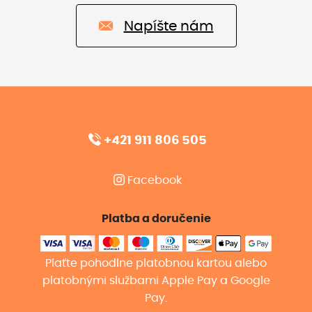
Napíšte nám
+421 911 806 505
Facebook
Platba a doručenie
Plaťte pohodlne platobnou kartou alebo
platobnými službami Apple Pay a Google
Pay.