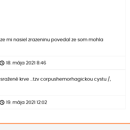
oze mi nasiel zrazeninu povedal ze som mohla
18. mája 2021 8:46
ažené krve ...tzv corpushemorhagickou cystu /,
19. mája 2021 12:02