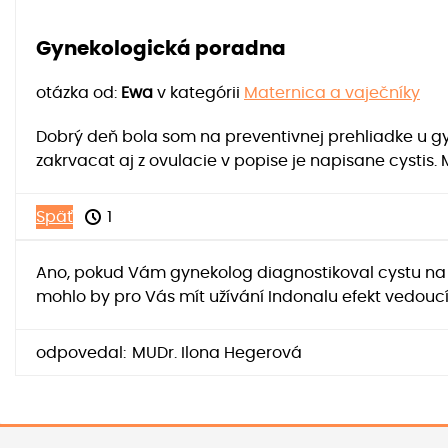
Gynekologická poradna
otázka od:
Ewa
v kategórii
Maternica a vaječníky
Dobrý deň bola som na preventivnej prehliadke u gy
zakrvacat aj z ovulacie v popise je napisane cystis
Späť
1
Ano, pokud Vám gynekolog diagnostikoval cystu na 
mohlo by pro Vás mít užívání Indonalu efekt vedouc
odpovedal:
MUDr. Ilona Hegerová