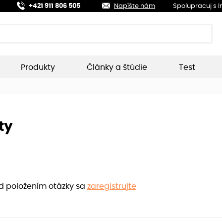
+421 911 806 505
Napíšte nám
Spolupracuj s 
Produkty
Články a štúdie
Test
ty
ed položením otázky sa
zaregistrujte