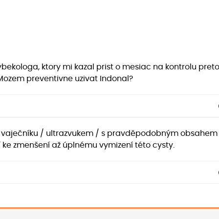
bekologa, ktory mi kazal prist o mesiac na kontrolu pret
. Mozem preventivne uzivat Indonal?
vaječníku / ultrazvukem / s pravděpodobným obsahem sr
í ke zmenšení až úplnému vymizení této cysty.