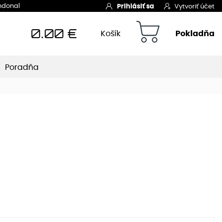
Indonal
Prihlásiť sa
Vytvoriť účet
0.00
€
Košík
Pokladňa
Poradňa