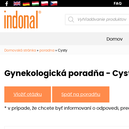
FAQ
Products
search
Domov
Domovská stránka
»
poradna
»
Cysty
Gynekologická poradňa - Cys
Vložiť otázku
Späť na poradňu
* v prípade, že chcete byť informovaní o odpovedi, pr