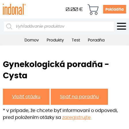
0.00
€
Pokladňa
Products
search
Domov
Produkty
Test
Poradňa
Gynekologická poradňa -
Cysta
Vložiť otázku
Späť na poradňu
* v prípade, že chcete byť informovaní o odpovedi,
pred položením otázky sa
zaregistrujte