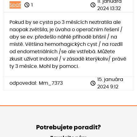
11. januára
Späť
1
2024 13:32
Pokud by se cysta po 3 měsících neztratila ale
naopak zvětšila, je úvaha o operačním řešení /
aby se ev. předešlo náhlé příhodě břišní / na
místě. Většina hemorhagických cyst / na rozdíl
od endometriálních /se ale vstřebá. Můžete
zkusit užívat Indonal / v zásadě kterýkoliv/ právě
ty 3 měsíce. Mohl by pomoci.
15. januára
odpovedal:
Mm_7373
2024 9:12
Potrebujete poradit?