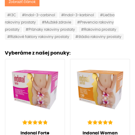
Zobraziť článok
#I3C
#Indol-3-carbinol
#Indol-3-karbinol
#Liečba
rakoviny prostaty
#Mužské zdravie
#Prevencia rakoviny
prostaty
#Príznaky rakoviny prostaty
#Rakovina prostaty
#Rizikové faktory rakoviny prostaty
#štádia rakoviny prostaty
Vyberáme z našej ponuky:
142
Hodnotenie
92
Hodnotenie
(
142
recenzií
(
92
recenzií zákazníkov)
Indonal Forte
Indonal Woman
4.91
4.97