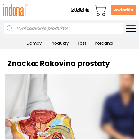
0.00
€
Pokladňa
Products
search
Domov
Produkty
Test
Poradňa
Značka:
Rakovina prostaty