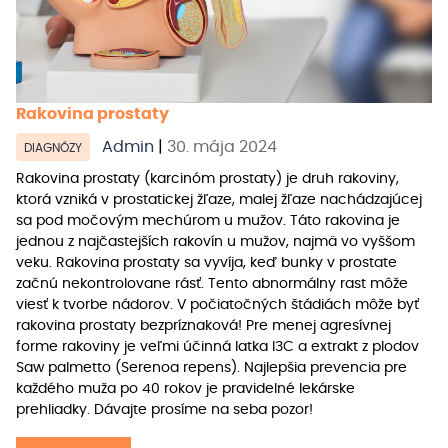
Rakovina prostaty
Admin
|
30. mája 2024
DIAGNÓZY
Rakovina prostaty (karcinóm prostaty) je druh rakoviny,
ktorá vzniká v prostatickej žľaze, malej žľaze nachádzajúcej
sa pod močovým mechúrom u mužov. Táto rakovina je
jednou z najčastejších rakovín u mužov, najmä vo vyššom
veku. Rakovina prostaty sa vyvíja, keď bunky v prostate
začnú nekontrolovane rásť. Tento abnormálny rast môže
viesť k tvorbe nádorov. V počiatočných štádiách môže byť
rakovina prostaty bezpríznaková! Pre menej agresívnej
forme rakoviny je veľmi účinná latka I3C a extrakt z plodov
Saw palmetto (Serenoa repens). Najlepšia prevencia pre
každého muža po 40 rokov je pravidelné lekárske
prehliadky. Dávajte prosíme na seba pozor!