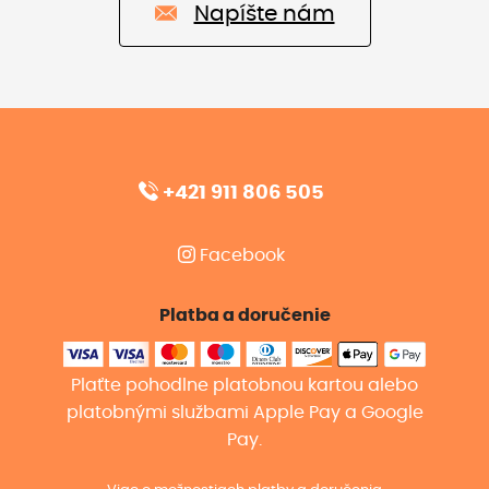
Napíšte nám
+421 911 806 505
Facebook
Platba a doručenie
Plaťte pohodlne platobnou kartou alebo
platobnými službami Apple Pay a Google
Pay.