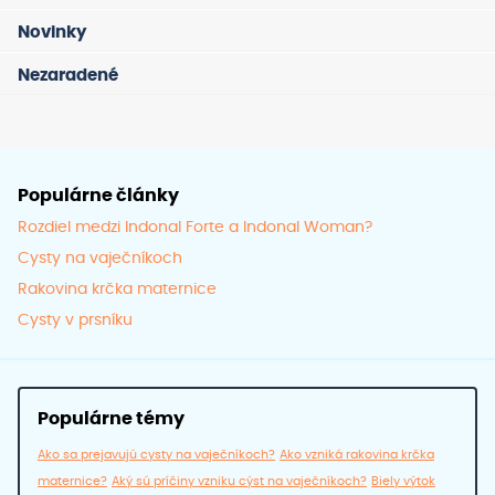
môže
Novinky
vybra
Nezaradené
na
strán
produ
Populárne články
Rozdiel medzi Indonal Forte a Indonal Woman?
Cysty na vaječníkoch
Rakovina krčka maternice
Cysty v prsníku
Populárne témy
Ako sa prejavujú cysty na vaječníkoch?
Ako vzniká rakovina krčka
maternice?
Aký sú príčiny vzniku cýst na vaječníkoch?
Biely výtok