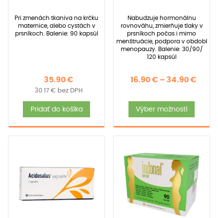
z 5 na
z 5 na
zákazníkov)
základe
základe
Pri zmenách tkaniva na krčku
Nabudzuje hormonálnu
zákazníckych
zákazníckych
maternice, alebo cystách v
rovnováhu, zmierňuje tlaky v
recenzií
recenzií
prsníkoch. Balenie: 90 kapsúl
prsníkoch počas i mimo
menštruácie, podpora v období
menopauzy. Balenie: 30/90/
120 kapsúl
Price
35.90
€
16.90
€
–
34.90
€
30.17
€
bez DPH
rang
Tent
16.90
Pridať do košíka
Výber možností
produ
thro
má
34.90
viace
varia
Možno
si
môže
vybra
na