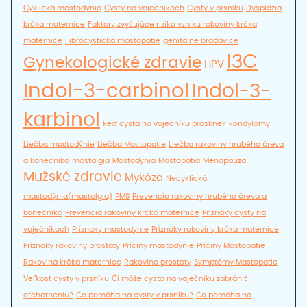
Cyklická mastodýnia
Cysty na vaječníkoch
Cysty v prsníku
Dysplázia
krčka maternice
Faktory zvyšujúce riziko vzniku rakoviny krčka
maternice
Fibrocystická mastopatie
genitálne bradavice
I3C
Gynekologické zdravie
HPV
Indol-3-carbinol
Indol-3-
karbinol
keď cysta na vaječníku praskne?
kondylomy
Liečba mastodýnie
Liečba Mastopatie
Liečba rakoviny hrubého čreva
a konečníka
mastalgia
Mastodynia
Mastopatia
Menopauza
Mužské zdravie
Mykóza
Necyklická
mastodýnia(mastalgia)
PMS
Prevencia rakoviny hrubého čreva a
konečníka
Prevencia rakoviny krčka maternice
Príznaky cysty na
vaječníkoch
Príznaky mastodynie
Príznaky rakoviny krčka maternice
Príznaky rakoviny prostaty
Príčiny mastodýnie
Príčiny Mastopatie
Rakovina krčka maternice
Rakovina prostaty
Symptómy Mastopatie
Veľkosť cysty v prsníku
Či môže cysta na vaječníku zabrániť
otehotneniu?
Čo pomáha na cysty v prsníku?
Čo pomáha na