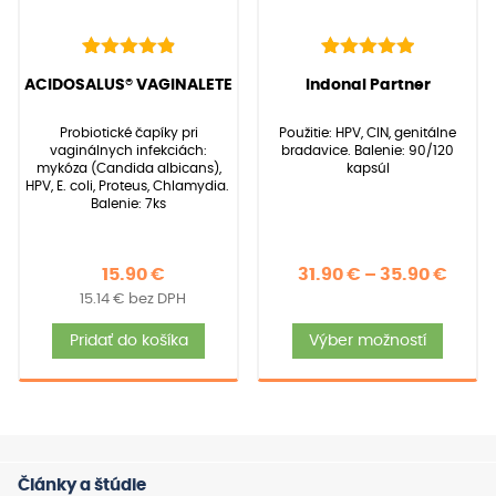
strán
produ
22
Hodnotenie
39
Hodnotenie
(
22
recenzií zákazníkov)
(
39
recenzií zákazníkov)
ACIDOSALUS® VAGINALETE
Indonal Partner
4.95
5.00
z 5 na
z 5 na
základe
základe
Probiotické čapíky pri
Použitie: HPV, CIN, genitálne
zákazníckych
zákazníckych
vaginálnych infekciách:
bradavice. Balenie: 90/120
recenzií
recenzií
mykóza (Candida albicans),
kapsúl
HPV, E. coli, Proteus, Chlamydia.
Balenie: 7ks
Price
15.90
€
31.90
€
–
35.90
€
15.14
€
bez DPH
rang
Tent
31.90
Pridať do košíka
Výber možností
produ
thro
má
35.90
viace
varia
Možno
Články a štúdie
si