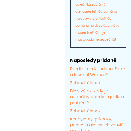
vaječníku zabrániť
otehotneniu?
Čo pomáha
na cysty v prsníku?
Čo
pomáha na dyspláziu krčka
maternice?
Čím je
mastopatia nebezpečná?
Naposledy pridané
Rozdiel medzi Indonal Forte
a Indonal Woman?
Zobraziť článok
Biely výtok: kedy je
normálny a kedy signalizuje
problém?
Zobraziť článok
Kondylomy: príznaky,
prenos a ako sa ich zbaviť