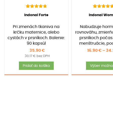
142
Hodnotenie
92
Hodnotenie
(
142
recenzií zákazníkov)
(
92
recenzií záka
Indonal Forte
Indonal Wo
4.91
4.97
z 5 na
z 5 na
základe
základe
Pri zmenách tkaniva na
Nabudzuje horm
zákazníckych
zákazníckyc
recenzií
recenzií
krčku maternice, alebo
rovnováhu, zmierňu
cystách v prsníkoch. Balenie:
prsníkoch počas
90 kapsúl
menštruácie, po
období menopauzy.
35.90
€
16.90
€
–
34
30/90/ 120 ka
30.17
€
bez DPH
Pridať do košíka
Výber možnos