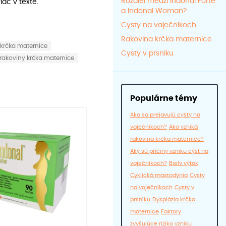
Rozdiel medzi Indonal Forte
iac v texte.
a Indonal Woman?
Cysty na vaječníkoch
Rakovina krčka maternice
 krčka maternice
Cysty v prsníku
rakoviny krčka maternice
Populárne témy
Ako sa prejavujú cysty na
vaječníkoch?
Ako vzniká
rakovina krčka maternice?
Aký sú príčiny vzniku cýst na
vaječníkoch?
Biely výtok
Cyklická mastodýnia
Cysty
na vaječníkoch
Cysty v
prsníku
Dysplázia krčka
maternice
Faktory
zvyšujúce riziko vzniku