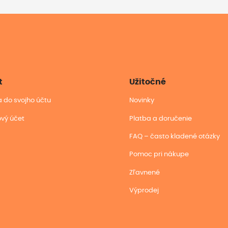
t
Užitočné
sa do svojho účtu
Novinky
ový účet
Platba a doručenie
FAQ – často kladené otázky
Pomoc pri nákupe
Zľavnené
Výprodej