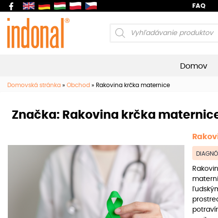
FAQ
Products
search
Domov
Domovská stránka
»
Obchod
»
Rakovina krčka maternice
Značka:
Rakovina krčka maternic
Rakov
DIAGNÓ
Rakovin
materni
ľudským
prostre
potraví