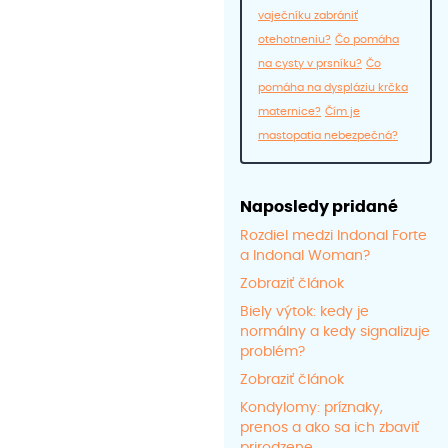
vaječníku zabrániť
otehotneniu?
Čo pomáha
na cysty v prsníku?
Čo
pomáha na dyspláziu krčka
maternice?
Čím je
mastopatia nebezpečná?
Naposledy pridané
Rozdiel medzi Indonal Forte
a Indonal Woman?
Zobraziť článok
Biely výtok: kedy je
normálny a kedy signalizuje
problém?
Zobraziť článok
Kondylomy: príznaky,
prenos a ako sa ich zbaviť