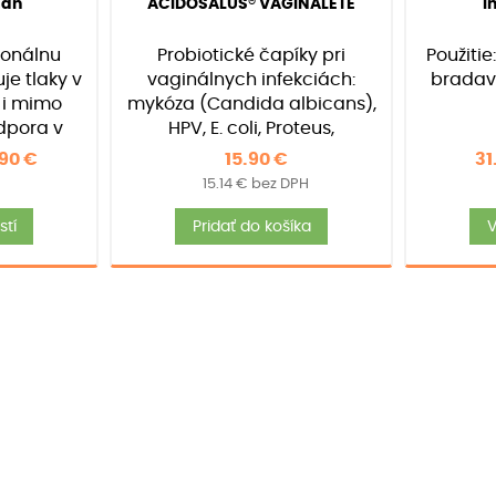
man
ACIDOSALUS® VAGINALETE
I
4.95
z 5 na
základe
onálnu
Probiotické čapíky pri
Použitie
h
zákazníckych
recenzií
je tlaky v
vaginálnych infekciách:
bradavi
 i mimo
mykóza (Candida albicans),
dpora v
HPV, E. coli, Proteus,
 Balenie:
Chlamydia. Balenie: 7ks
Price
.90
€
15.90
€
31
psúl
range:
15.14
€
bez DPH
Tento
16.90 €
tí
Pridať do košíka
V
produkt
through
má
34.90 €
viacero
variantov.
Možnosti
si
môžete
vybrať
na
stránke