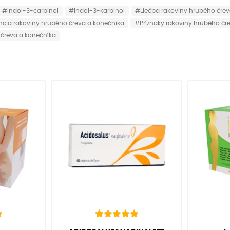
#Indol-3-carbinol
#Indol-3-karbinol
#Liečba rakoviny hrubého črev
cia rakoviny hrubého čreva a konečníka
#Príznaky rakoviny hrubého čr
čreva a konečníka
22
Hodnotenie
zníkov)
(
22
recenzií zákazníkov)
(
39
re