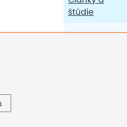
Články a
štúdie
m