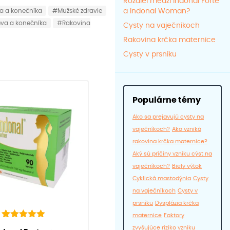
Rozdiel medzi Indonal Forte
a a konečníka
#Mužské zdravie
a Indonal Woman?
eva a konečníka
#Rakovina
Cysty na vaječníkoch
Rakovina krčka maternice
Cysty v prsníku
Populárne témy
Ako sa prejavujú cysty na
vaječníkoch?
Ako vzniká
rakovina krčka maternice?
Aký sú príčiny vzniku cýst na
vaječníkoch?
Biely výtok
Cyklická mastodýnia
Cysty
na vaječníkoch
Cysty v
prsníku
Dysplázia krčka
maternice
Faktory
39
Hodnotenie
zvyšujúce riziko vzniku
cenzií zákazníkov)