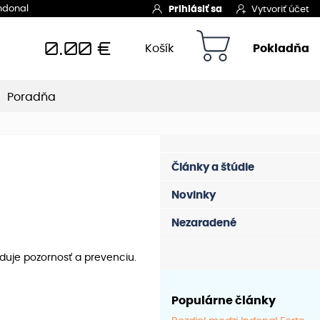
Indonal
Prihlásiť sa
Vytvoriť účet
0.00
€
Košík
Pokladňa
Poradňa
Články a štúdie
Novinky
Nezaradené
duje pozornosť a prevenciu.
Populárne články