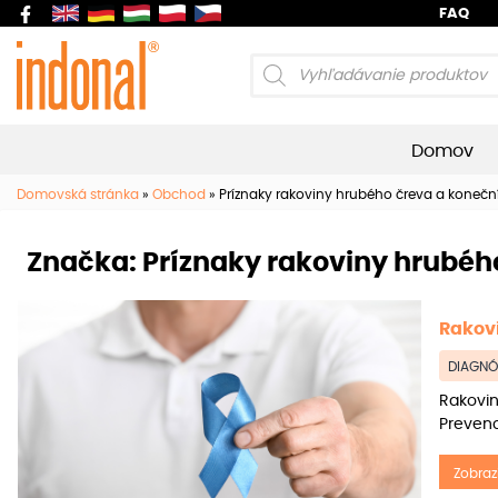
FAQ
Products
search
Domov
Domovská stránka
»
Obchod
»
Príznaky rakoviny hrubého čreva a konečn
Značka:
Príznaky rakoviny hrubéh
Rakov
DIAGNÓ
Rakovin
Prevenc
Zobraz