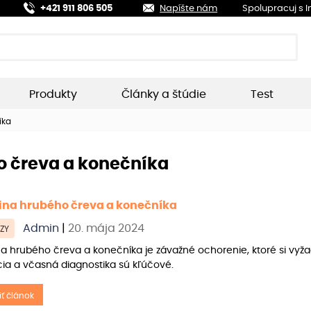
+421 911 806 505
Napíšte nám
Spolupracuj s 
Produkty
Články a štúdie
Test
íka
o čreva a konečníka
ina hrubého čreva a konečníka
Admin
|
20. mája 2024
ZY
a hrubého čreva a konečníka je závažné ochorenie, ktoré si vyža
ia a včasná diagnostika sú kľúčové.
iť článok