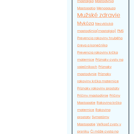
mastalgia
Mastodynia
produktu.
Mastopatia
Menopauza
Mužské zdravie
Mykóza
Necyklická
mastodýnia(mastalgia)
PMS
Prevencia rakoviny hrubého
čreva a konečníka
Prevencia rakoviny krčka
maternice
Príznaky cysty na
vaječníkoch
Príznaky
mastodynie
Príznaky
rakoviny krčka maternice
Príznaky rakoviny prostaty
Príčiny mastodýnie
Príčiny
Mastopatie
Rakovina krčka
maternice
Rakovina
prostaty
Symptómy
Mastopatie
Veľkosť cysty v
prsníku
Či môže cysta na