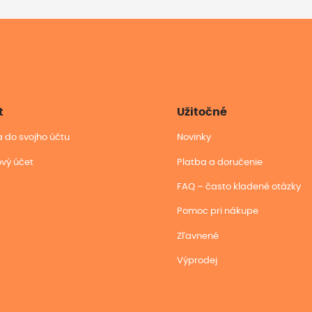
t
Užitočné
sa do svojho účtu
Novinky
ový účet
Platba a doručenie
FAQ – často kladené otázky
Pomoc pri nákupe
Zľavnené
Výprodej