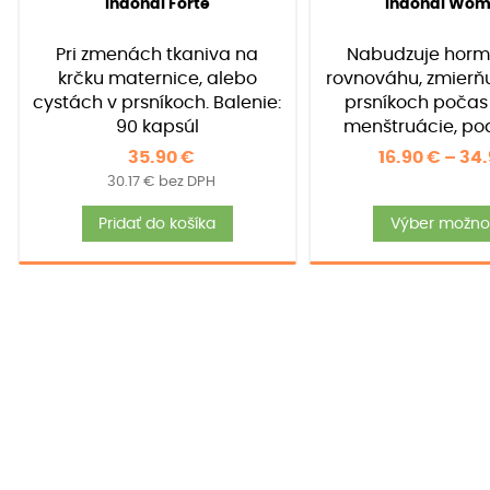
Indonal Forte
Indonal Wo
4.91
4.97
z 5 na
z 5 na
základe
základe
Pri zmenách tkaniva na
Nabudzuje horm
zákazníckych
zákazníckyc
recenzií
recenzií
krčku maternice, alebo
rovnováhu, zmierňu
cystách v prsníkoch. Balenie:
prsníkoch počas
90 kapsúl
menštruácie, po
období menopauzy.
35.90
€
16.90
€
–
34
30/90/ 120 ka
30.17
€
bez DPH
Pridať do košíka
Výber možnos