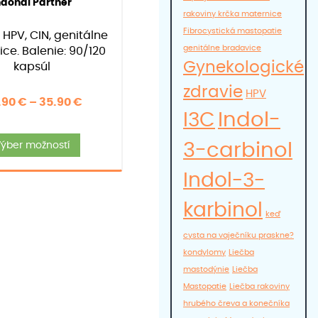
ndonal Partner
5.00
rakoviny krčka maternice
z 5 na
základe
Fibrocystická mastopatie
: HPV, CIN, genitálne
zákazníckych
genitálne bradavice
recenzií
ce. Balenie: 90/120
Gynekologické
kapsúl
zdravie
HPV
Price
.90
€
–
35.90
€
Indol-
I3C
range:
Tento
31.90 €
ýber možností
3-carbinol
produkt
through
má
35.90 €
Indol-3-
viacero
variantov.
karbinol
keď
Možnosti
cysta na vaječníku praskne?
si
kondylomy
Liečba
môžete
mastodýnie
Liečba
vybrať
Mastopatie
Liečba rakoviny
na
hrubého čreva a konečníka
stránke