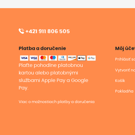
+421 911 806 505
Platba a doručenie
Môj úče
Prihlásiť 
Plaťte pohodlne platobnou
Vytvoriť n
kartou alebo platobnými
službami Apple Pay a Google
Košík
Pay.
Pokladňa
Viac o možnostiach platby a doručenia