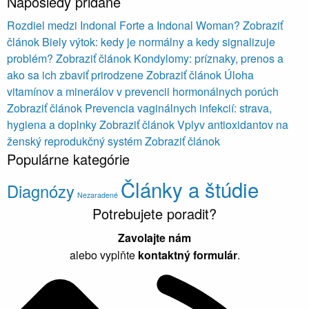
Naposledy pridané
Rozdiel medzi Indonal Forte a Indonal Woman?
Zobraziť
článok
Biely výtok: kedy je normálny a kedy signalizuje
problém?
Zobraziť článok
Kondylomy: príznaky, prenos a
ako sa ich zbaviť prirodzene
Zobraziť článok
Úloha
vitamínov a minerálov v prevencii hormonálnych porúch
Zobraziť článok
Prevencia vaginálnych infekcií: strava,
hygiena a doplnky
Zobraziť článok
Vplyv antioxidantov na
ženský reprodukčný systém
Zobraziť článok
Populárne kategórie
Články a štúdie
Diagnózy
Nezaradené
Potrebujete poradit?
Zavolajte nám
alebo vyplňte
kontaktný formulár
.