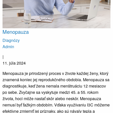
Menopauza
Diagnózy
Admin
|
11. júla 2024
Menopauza je prirodzený proces v živote každej ženy, ktorý
znamená koniec jej reprodukčného obdobia. Menopauza sa
diagnostikuje, keď žena nemala menštruáciu 12 mesiacov
po sebe. Zvyčajne sa vyskytuje medzi 45. a 55. rokom
života, hoci môže nastať skôr alebo neskôr. Menopauza
nemusí byť ťažkým obdobím. Vďaka využívaniu I3C môžeme
efektívne zmierniť jej príznaky, ako sú návaly tepla a