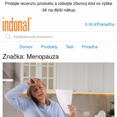
Pridajte recenziu produktu a získajte zľavový kód vo výške
-3€ na ďalší nákup.
0.00
€
Pokladňa
Products
search
Domov
Produkty
Test
Poradňa
Značka:
Menopauza