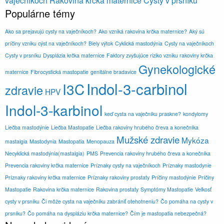
vaječníkoch
Rakovina krčka maternice
Cysty v prsníku
Populárne témy
Ako sa prejavujú cysty na vaječníkoch?
Ako vzniká rakovina krčka maternice?
Aký sú
príčiny vzniku cýst na vaječníkoch?
Biely výtok
Cyklická mastodýnia
Cysty na vaječníkoch
Cysty v prsníku
Dysplázia krčka maternice
Faktory zvyšujúce riziko vzniku rakoviny krčka
Gynekologické
maternice
Fibrocystická mastopatie
genitálne bradavice
Indol-3-carbinol
I3C
zdravie
HPV
Indol-3-karbinol
keď cysta na vaječníku praskne?
kondylomy
Liečba mastodýnie
Liečba Mastopatie
Liečba rakoviny hrubého čreva a konečníka
Mužské zdravie
Mykóza
mastalgia
Mastodynia
Mastopatia
Menopauza
Necyklická mastodýnia(mastalgia)
PMS
Prevencia rakoviny hrubého čreva a konečníka
Prevencia rakoviny krčka maternice
Príznaky cysty na vaječníkoch
Príznaky mastodynie
Príznaky rakoviny krčka maternice
Príznaky rakoviny prostaty
Príčiny mastodýnie
Príčiny
Mastopatie
Rakovina krčka maternice
Rakovina prostaty
Symptómy Mastopatie
Veľkosť
cysty v prsníku
Či môže cysta na vaječníku zabrániť otehotneniu?
Čo pomáha na cysty v
prsníku?
Čo pomáha na dyspláziu krčka maternice?
Čím je mastopatia nebezpečná?