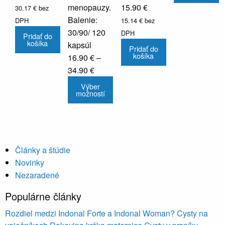
throug
m
menopauzy.
15.90
€
30.17
€
bez
35.90 
v
Balenie:
DPH
15.14
€
bez
v
30/90/ 120
DPH
Pridať do
košíka
M
kapsúl
Pridať do
košíka
si
16.90
€
–
Price
m
34.90
€
range:
Tento
v
Výber
možností
16.90 €
produkt
n
through
má
s
34.90 €
viacero
p
variantov.
Možnosti
Články a štúdie
si
Novinky
môžete
Nezaradené
vybrať
Populárne články
na
stránke
Rozdiel medzi Indonal Forte a Indonal Woman?
Cysty na
produktu.