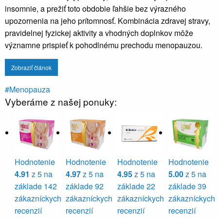
insomnie, a prežiť toto obdobie ľahšie bez výrazného
upozornenia na jeho prítomnosť. Kombinácia zdravej stravy,
pravidelnej fyzickej aktivity a vhodných doplnkov môže
významne prispieť k pohodlnému prechodu menopauzou.
Zobraziť článok
#Menopauza
Vyberáme z našej ponuky:
Hodnotenie
Hodnotenie
Hodnotenie
Hodnotenie
4.91
z 5 na
4.97
z 5 na
4.95
z 5 na
5.00
z 5 na
základe
142
základe
92
základe
22
základe
39
zákazníckych
zákazníckych
zákazníckych
zákazníckych
recenzií
recenzií
recenzií
recenzií