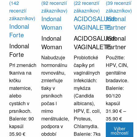
(
142
(
92
recenzií
(
22
recenzií
(
39
recenzií
recenzií
zákazníkov)
zákazníkov)
zákazníkov)
Indonal
ACIDOSALUS®
Indonal
zákazníkov)
Indonal
Woman
VAGINALETE
Partner
Forte
Indonal
ACIDOSALUS®
Indonal
Indonal
Woman
VAGINALETE
Partner
Forte
Nabudzuje
Probiotické
Použitie:
Pri zmenách
hormonálnu
čapíky pri
HPV, CIN,
tkaniva na
rovnováhu,
vaginálnych
genitálne
krčku
zmierňuje
infekciách:
bradavice.
maternice,
tlaky v
mykóza
Balenie:
alebo
prsníkoch
(Candida
90/120
cystách v
počas i
albicans),
kapsúl
prsníkoch.
mimo
HPV, E. coli,
31.90
€
–
Price
Balenie: 90
menštruácie,
Proteus,
35.90
€
range:
T
kapsúl
podpora v
Chlamydia.
Výber
možností
31.90 
p
35.90
€
období
Balenie: 7ks