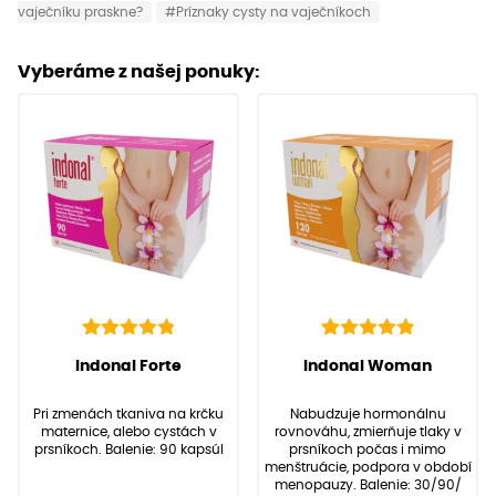
vaječníku praskne?
#Príznaky cysty na vaječníkoch
Vyberáme z našej ponuky:
142
Hodnotenie
92
Hodnotenie
(
142
recenzií
(
92
recenzií zákazníkov)
Indonal Forte
Indonal Woman
4.91
4.97
z 5 na
z 5 na
zákazníkov)
základe
základe
Pri zmenách tkaniva na krčku
Nabudzuje hormonálnu
zákazníckych
zákazníckych
maternice, alebo cystách v
rovnováhu, zmierňuje tlaky v
recenzií
recenzií
prsníkoch. Balenie: 90 kapsúl
prsníkoch počas i mimo
menštruácie, podpora v období
menopauzy. Balenie: 30/90/