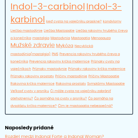
Indol-3-carbinol
Indol-3-
karbinol
keď cysta na vaječníku praskne?
kondylomy
Liečba mastodýnie
Liečba Mastopatie
Liečba rakoviny hrubého čreva
a konečníka
mastalgia
Mastodynia
Mastopatia
Menopauza
Mužské zdravie
Mykóza
Necyklická
mastodýnia(mastalgia)
PMS
Prevencia rakoviny hrubého čreva a
konečníka
Prevencia rakoviny krčka maternice
Príznaky cysty na
vaječníkoch
Príznaky mastodynie
Príznaky rakoviny krčka maternice
Príznaky rakoviny prostaty
Príčiny mastodýnie
Príčiny Mastopatie
Rakovina krčka maternice
Rakovina prostaty
Symptómy Mastopatie
Veľkosť cysty v prsníku
Či môže cysta na vaječníku zabrániť
otehotneniu?
Čo pomáha na cysty v prsníku?
Čo pomáha na
dyspláziu krčka maternice?
Čím je mastopatia nebezpečná?
Naposledy pridané
Rozdiel medzi Indonal Forte a Indonal Woman?