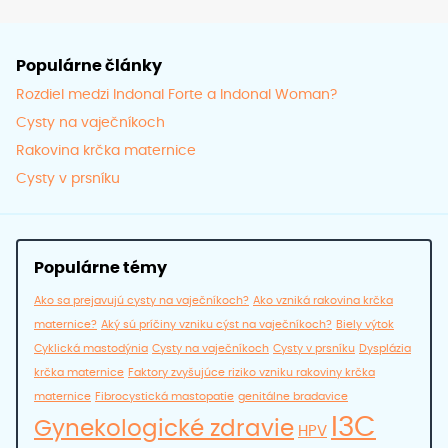
produ
Populárne články
Rozdiel medzi Indonal Forte a Indonal Woman?
Cysty na vaječníkoch
Rakovina krčka maternice
Cysty v prsníku
Populárne témy
Ako sa prejavujú cysty na vaječníkoch?
Ako vzniká rakovina krčka
maternice?
Aký sú príčiny vzniku cýst na vaječníkoch?
Biely výtok
Cyklická mastodýnia
Cysty na vaječníkoch
Cysty v prsníku
Dysplázia
krčka maternice
Faktory zvyšujúce riziko vzniku rakoviny krčka
maternice
Fibrocystická mastopatie
genitálne bradavice
I3C
Gynekologické zdravie
HPV