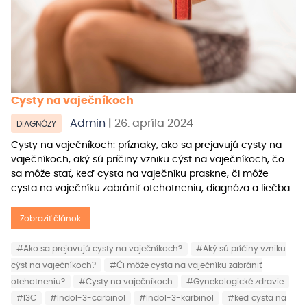
Cysty na vaječníkoch
Admin
|
26. apríla 2024
DIAGNÓZY
Cysty na vaječníkoch: príznaky, ako sa prejavujú cysty na
vaječníkoch, aký sú príčiny vzniku cýst na vaječníkoch, čo
sa môže stať, keď cysta na vaječníku praskne, či môže
cysta na vaječníku zabrániť otehotneniu, diagnóza a liečba.
Zobraziť článok
#Ako sa prejavujú cysty na vaječníkoch?
#Aký sú príčiny vzniku
cýst na vaječníkoch?
#Či môže cysta na vaječníku zabrániť
otehotneniu?
#Cysty na vaječníkoch
#Gynekologické zdravie
#I3C
#Indol-3-carbinol
#Indol-3-karbinol
#keď cysta na