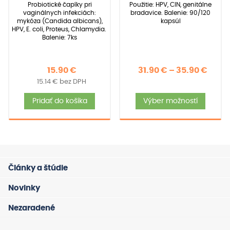
základe
základe
Probiotické čapíky pri
Použitie: HPV, CIN, genitálne
zákazníckych
zákazníckych
vaginálnych infekciách:
bradavice. Balenie: 90/120
recenzií
recenzií
mykóza (Candida albicans),
kapsúl
HPV, E. coli, Proteus, Chlamydia.
Balenie: 7ks
Price
15.90
€
31.90
€
–
35.90
€
15.14
€
bez DPH
rang
Tent
31.90
Pridať do košíka
Výber možností
produ
thro
má
35.90
viace
varia
Možno
Články a štúdie
si
môže
Novinky
vybra
Nezaradené
na
strán