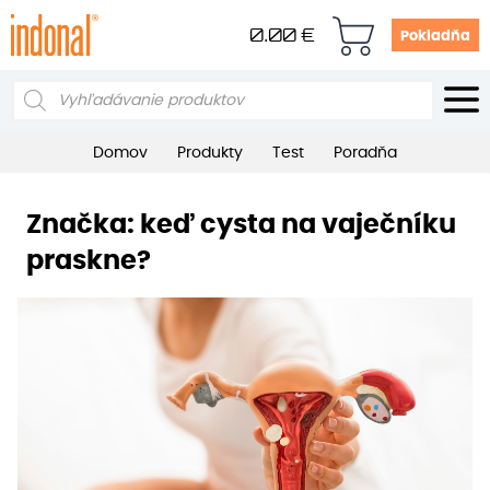
0.00
€
Pokladňa
Products
search
Domov
Produkty
Test
Poradňa
Značka:
keď cysta na vaječníku
praskne?