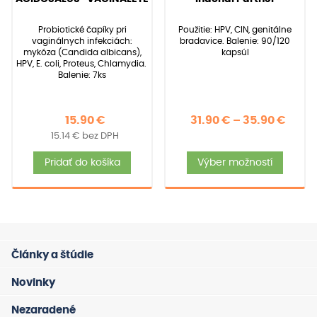
4.95
5.00
z 5 na
z 5 na
základe
základe
Probiotické čapíky pri
Použitie: HPV, CIN, genitálne
zákazníckych
zákazníckych
vaginálnych infekciách:
bradavice. Balenie: 90/120
recenzií
recenzií
mykóza (Candida albicans),
kapsúl
HPV, E. coli, Proteus, Chlamydia.
Balenie: 7ks
Price
15.90
€
31.90
€
–
35.90
€
15.14
€
bez DPH
rang
Tent
31.90
Pridať do košíka
Výber možností
produ
thro
má
35.90
viace
varia
Možno
Články a štúdie
si
môže
Novinky
vybra
Nezaradené
na