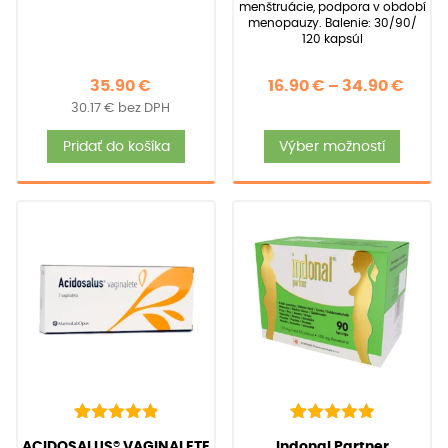
menštruácie, podpora v období
menopauzy. Balenie: 30/90/
120 kapsúl
Price
35.90
€
16.90
€
–
34.90
€
30.17
€
bez DPH
rang
Tent
16.90
Pridať do košíka
Výber možností
produ
thro
má
34.90
viace
varia
Možno
si
môže
vybra
na
strán
produ
22
Hodnotenie
39
Hodnotenie
(
22
recenzií zákazníkov)
(
39
recenzií zákazníkov)
ACIDOSALUS® VAGINALETE
Indonal Partner