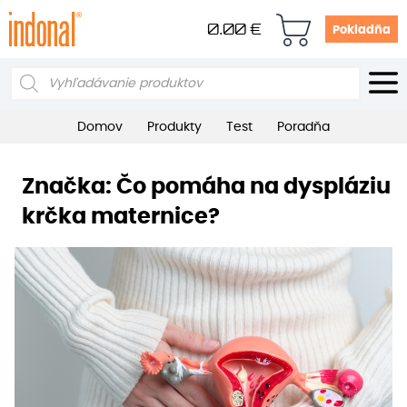
0.00
€
Pokladňa
Products
search
Domov
Produkty
Test
Poradňa
Značka:
Čo pomáha na dyspláziu
krčka maternice?