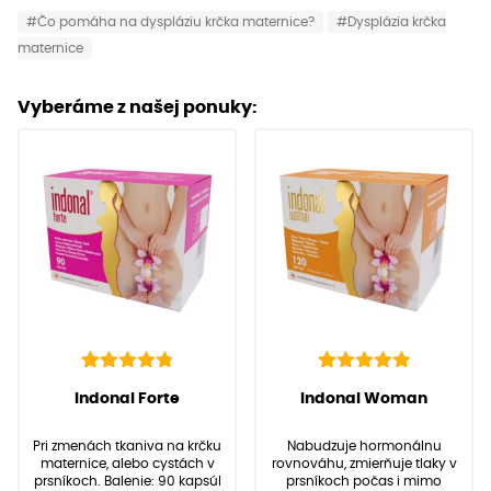
#Čo pomáha na dyspláziu krčka maternice?
#Dysplázia krčka
maternice
Vyberáme z našej ponuky:
142
Hodnotenie
92
Hodnotenie
(
142
recenzií
(
92
recenzií zákazníkov)
Indonal Forte
Indonal Woman
4.91
4.97
z 5 na
z 5 na
zákazníkov)
základe
základe
Pri zmenách tkaniva na krčku
Nabudzuje hormonálnu
zákazníckych
zákazníckych
maternice, alebo cystách v
rovnováhu, zmierňuje tlaky v
recenzií
recenzií
prsníkoch. Balenie: 90 kapsúl
prsníkoch počas i mimo