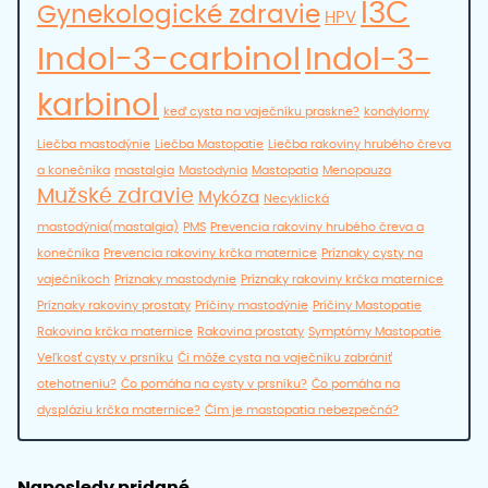
I3C
Gynekologické zdravie
HPV
Indol-3-carbinol
Indol-3-
karbinol
keď cysta na vaječníku praskne?
kondylomy
Liečba mastodýnie
Liečba Mastopatie
Liečba rakoviny hrubého čreva
a konečníka
mastalgia
Mastodynia
Mastopatia
Menopauza
Mužské zdravie
Mykóza
Necyklická
mastodýnia(mastalgia)
PMS
Prevencia rakoviny hrubého čreva a
konečníka
Prevencia rakoviny krčka maternice
Príznaky cysty na
vaječníkoch
Príznaky mastodynie
Príznaky rakoviny krčka maternice
Príznaky rakoviny prostaty
Príčiny mastodýnie
Príčiny Mastopatie
Rakovina krčka maternice
Rakovina prostaty
Symptómy Mastopatie
Veľkosť cysty v prsníku
Či môže cysta na vaječníku zabrániť
otehotneniu?
Čo pomáha na cysty v prsníku?
Čo pomáha na
dyspláziu krčka maternice?
Čím je mastopatia nebezpečná?