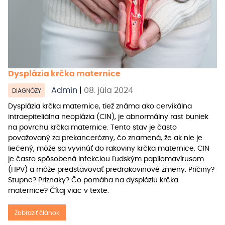
Dysplázia krčka maternice
Admin
|
08. júla 2024
DIAGNÓZY
Dysplázia krčka maternice, tiež známa ako cervikálna
intraepiteliálna neoplázia (CIN), je abnormálny rast buniek
na povrchu krčka maternice. Tento stav je často
považovaný za prekancerózny, čo znamená, že ak nie je
liečený, môže sa vyvinúť do rakoviny krčka maternice. CIN
je často spôsobená infekciou ľudským papilomavírusom
(HPV) a môže predstavovať predrakovinové zmeny. Príčiny?
Stupne? Príznaky? Čo pomáha na dyspláziu krčka
maternice? Čítaj viac v texte.
Zobraziť článok