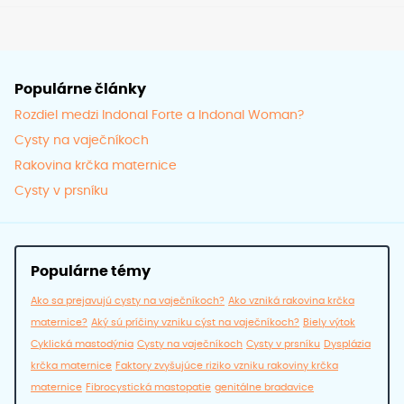
strán
produ
Populárne články
Rozdiel medzi Indonal Forte a Indonal Woman?
Cysty na vaječníkoch
Rakovina krčka maternice
Cysty v prsníku
Populárne témy
Ako sa prejavujú cysty na vaječníkoch?
Ako vzniká rakovina krčka
maternice?
Aký sú príčiny vzniku cýst na vaječníkoch?
Biely výtok
Cyklická mastodýnia
Cysty na vaječníkoch
Cysty v prsníku
Dysplázia
krčka maternice
Faktory zvyšujúce riziko vzniku rakoviny krčka
maternice
Fibrocystická mastopatie
genitálne bradavice