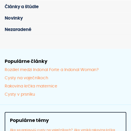
Možno
Články a štúdie
si
môže
Novinky
vybra
Nezaradené
na
strán
produ
Populárne články
Rozdiel medzi Indonal Forte a Indonal Woman?
Cysty na vaječníkoch
Rakovina krčka maternice
Cysty v prsníku
Populárne témy
Ako sa prejavujú cysty na vaječníkoch?
Ako vzniká rakovina krčka