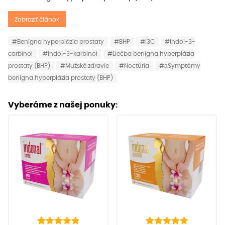
Zobraziť článok
#Benígna hyperplázia prostaty
#BHP
#I3C
#Indol-3-
carbinol
#Indol-3-karbinol
#Liečba benígna hyperplázia
prostaty (BHP)
#Mužské zdravie
#Noctúria
#аSymptómy
benígna hyperplázia prostaty (BHP)
Vyberáme z našej ponuky: