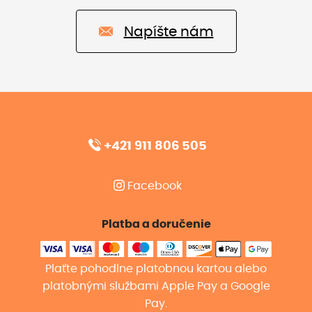
Napíšte nám
+421 911 806 505
Facebook
Platba a doručenie
Plaťte pohodlne platobnou kartou alebo
platobnými službami Apple Pay a Google
Pay.