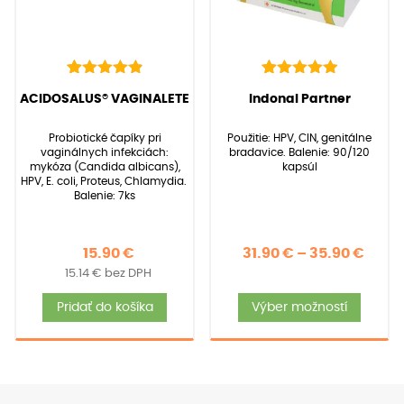
na
strán
produ
22
Hodnotenie
39
Hodnotenie
(
22
recenzií zákazníkov)
(
39
recenzií zákazníkov)
ACIDOSALUS® VAGINALETE
Indonal Partner
4.95
5.00
z 5 na
z 5 na
základe
základe
Probiotické čapíky pri
Použitie: HPV, CIN, genitálne
zákazníckych
zákazníckych
vaginálnych infekciách:
bradavice. Balenie: 90/120
recenzií
recenzií
mykóza (Candida albicans),
kapsúl
HPV, E. coli, Proteus, Chlamydia.
Balenie: 7ks
Price
15.90
€
31.90
€
–
35.90
€
15.14
€
bez DPH
rang
Tent
31.90
Pridať do košíka
Výber možností
produ
thro
má
35.90
viace
varia