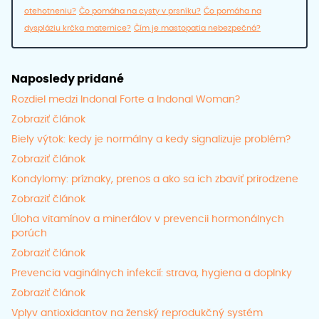
otehotneniu?
Čo pomáha na cysty v prsníku?
Čo pomáha na
dyspláziu krčka maternice?
Čím je mastopatia nebezpečná?
Naposledy pridané
Rozdiel medzi Indonal Forte a Indonal Woman?
Zobraziť článok
Biely výtok: kedy je normálny a kedy signalizuje problém?
Zobraziť článok
Kondylomy: príznaky, prenos a ako sa ich zbaviť prirodzene
Zobraziť článok
Úloha vitamínov a minerálov v prevencii hormonálnych
porúch
Zobraziť článok
Prevencia vaginálnych infekcií: strava, hygiena a doplnky
Zobraziť článok
Vplyv antioxidantov na ženský reprodukčný systém