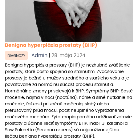
Benígna hyperplázia prostaty (BHP)
Admin
|
28. mája 2024
DIAGNÓZY
Benígna hyperplázia prostaty (BHP) je nezhubné zväčšenie
prostaty, ktoré často spojená so starnutím. Zväčšovanie
prostaty je bežné u mužov stredného a staršieho veku a je
považované za normálnu súčasť procesu starnutia.
Hormónálne zmeny prispievajú k BHP. Symptómy BHP: časté
močenie, najmä v noci (noctúria), náhle a silné nutkanie na
močenie, ťažkosti pri začatí močenia, slabý alebo
prerušovaný prúd moču, pocit neúplného vyprázdnenia
močového mechúra. Fytoterapia pomáha udržiavať zdravie
prostaty a účinne liečiť symptómy BHP. Indol-3-karbinol a
Saw Palmetto (Serenoa repens) sú najpoužívanejší na
liečbu benígna hyperpláziu prostaty (BHP).