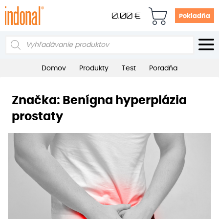
0.00
€
Pokladňa
Products
search
Domov
Produkty
Test
Poradňa
Značka:
Benígna hyperplázia
prostaty