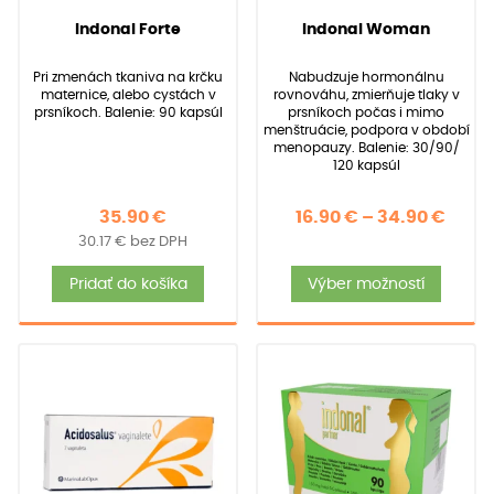
142
Hodnotenie
92
Hodnotenie
(
142
recenzií
(
92
recenzií zákazníkov)
Indonal Forte
Indonal Woman
4.91
4.97
z 5 na
z 5 na
zákazníkov)
základe
základe
Pri zmenách tkaniva na krčku
Nabudzuje hormonálnu
zákazníckych
zákazníckych
maternice, alebo cystách v
rovnováhu, zmierňuje tlaky v
recenzií
recenzií
prsníkoch. Balenie: 90 kapsúl
prsníkoch počas i mimo
menštruácie, podpora v období
menopauzy. Balenie: 30/90/
120 kapsúl
Price
35.90
€
16.90
€
–
34.90
€
30.17
€
bez DPH
rang
Tent
16.90
Pridať do košíka
Výber možností
produ
thro
má
34.90
viace
varia
Možno
si
môže
vybra