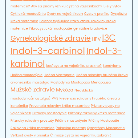
maternice?
Aký sú príčiny vzniku cýst na vaječníkoch?
Biely výtok
Cyklická mastodýnia
Cysty na vaječníkoch
Cysty v prsníku
Dysplázia
krčka maternice
Faktory zvyšujúce riziko vzniku rakoviny krčka
maternice
Fibrocystická mastopatie
genitálne bradavice
I3C
Gynekologické zdravie
HPV
Indol-3-carbinol
Indol-3-
karbinol
keď cysta na vaječníku praskne?
kondylomy
Liečba mastodýnie
Liečba Mastopatie
Liečba rakoviny hrubého čreva
a konečníka
mastalgia
Mastodynia
Mastopatia
Menopauza
Mužské zdravie
Mykóza
Necyklická
mastodýnia(mastalgia)
PMS
Prevencia rakoviny hrubého čreva a
konečníka
Prevencia rakoviny krčka maternice
Príznaky cysty na
vaječníkoch
Príznaky mastodynie
Príznaky rakoviny krčka maternice
Príznaky rakoviny prostaty
Príčiny mastodýnie
Príčiny Mastopatie
Rakovina krčka maternice
Rakovina prostaty
Symptómy Mastopatie
Veľkosť cysty v prsníku
Či môže cysta na vaječníku zabrániť