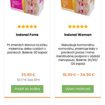
142
Hodnotenie
92
Hodnotenie
(
142
recenzií
(
92
recenzií zákazníkov)
Indonal Forte
Indonal Woman
4.91
4.97
z 5 na
z 5 na
zákazníkov)
základe
základe
Pri zmenách tkaniva na krčku
Nabudzuje hormonálnu
zákazníckych
zákazníckych
maternice, alebo cystách v
rovnováhu, zmierňuje tlaky v
recenzií
recenzií
prsníkoch. Balenie: 90 kapsúl
prsníkoch počas i mimo
menštruácie, podpora v období
menopauzy. Balenie: 30/90/
120 kapsúl
Price
35.90
€
16.90
€
–
34.90
€
30.17
€
bez DPH
rang
Tent
16.90
Pridať do košíka
Výber možností
produ
thro
má
34.90
viace