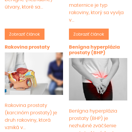
maternice je typ
útvary, ktoré sa…
rakoviny, ktorý sa vyvíja
v…
Zobraziť článok
Zobraziť článok
Rakovina prostaty
Benígna hyperplázia
prostaty (BHP)
Rakovina prostaty
Benígna hyperplázia
(karcinóm prostaty) je
prostaty (BHP) je
druh rakoviny, ktorá
nezhubné zväčšenie
vzniká v…