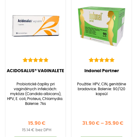
varia
Možno
si
môže
vybra
na
strán
produ
22
Hodnotenie
39
Hodnotenie
(
22
recenzií zákazníkov)
(
39
recenzií zákazníkov)
ACIDOSALUS® VAGINALETE
Indonal Partner
4.95
5.00
z 5 na
z 5 na
základe
základe
Probiotické čapíky pri
Použitie: HPV, CIN, genitálne
zákazníckych
zákazníckych
vaginálnych infekciách:
bradavice. Balenie: 90/120
recenzií
recenzií
mykóza (Candida albicans),
kapsúl
HPV, E. coli, Proteus, Chlamydia.
Balenie: 7ks
Price
15.90
€
31.90
€
–
35.90
€
15.14
€
bez DPH
rang