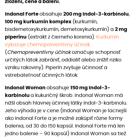
zložení, cene a balení.
Indonal Forte
obsahuje
200 mg Indol-3-karbinolu
,
100 mg kurkumín komplex
(kurkumín,
bisdemetoxykurkumín, demetoxykurkumín) a
2 mg
piperínu
(extrakt z čierneho korenia).
Kurkumín
vykazuje chemopreventívny účinok
(
Chemopreventívny účinok
označuje schopnosť
určitých látok zabrániť, oddialiť alebo znížiť riziko
vzniku rakoviny). Piperín zvyšuje účinnosť a
vstrebateľnosť účinných látok.
Indonal Woman
obsahuje
150 mg Indol-3-
karbinolu
a kukuričný škrob. Indonal Woman má
nižší obsah hlavnej účinnej látky Indol-3-karbinolu.
Jeho výhoda je v cene (Indonal Woman je lacnejší
ako Indonal Forte a je možné zakúpiť rôzne formy
balenia, od 30 do 150 kapsúl. Indonal Forte má len
jedno balenie – 90 kapsúl) Indonal Woman sa tiež