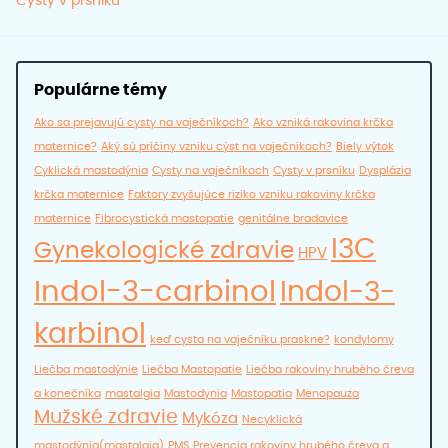
Cysty v prsníku
Populárne témy
Ako sa prejavujú cysty na vaječníkoch?
Ako vzniká rakovina krčka
maternice?
Aký sú príčiny vzniku cýst na vaječníkoch?
Biely výtok
Cyklická mastodýnia
Cysty na vaječníkoch
Cysty v prsníku
Dysplázia
krčka maternice
Faktory zvyšujúce riziko vzniku rakoviny krčka
maternice
Fibrocystická mastopatie
genitálne bradavice
I3C
Gynekologické zdravie
HPV
Indol-3-carbinol
Indol-3-
karbinol
keď cysta na vaječníku praskne?
kondylomy
Liečba mastodýnie
Liečba Mastopatie
Liečba rakoviny hrubého čreva
a konečníka
mastalgia
Mastodynia
Mastopatia
Menopauza
Mužské zdravie
Mykóza
Necyklická
mastodýnia(mastalgia)
PMS
Prevencia rakoviny hrubého čreva a