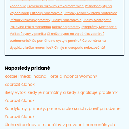
konečníka
Prevencia rakoviny krčka maternice
Príznaky cysty na
vaječníkoch
Príznaky mastodynie
Príznaky rakoviny krčka maternice
Príznaky rakoviny prostaty
Príčiny mastodýnie
Príčiny Mastopatie
Rakovina krčka maternice
Rakovina prostaty
Symptómy Mastopatie
Veľkosť cysty v prsníku
Či môže cysta na vaječníku zabrániť
otehotneniu?
Čo pomáha na cysty v prsníku?
Čo pomáha na
dyspláziu krčka maternice?
Čím je mastopatia nebezpečná?
Naposledy pridané
Rozdiel medzi Indonal Forte a Indonal Woman?
Zobraziť článok
Biely výtok: kedy je normálny a kedy signalizuje problém?
Zobraziť článok
Kondylomy: príznaky, prenos a ako sa ich zbaviť prirodzene
Zobraziť článok
Úloha vitamínov a minerálov v prevencii hormonálnych