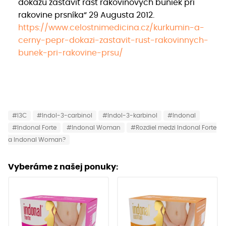
dokážu zastaviť rast rakovinových buniek pri
rakovine prsníka“ 29 Augusta 2012.
https://www.celostnimedicina.cz/kurkumin-a-
cerny-pepr-dokazi-zastavit-rust-rakovinnych-
bunek-pri-rakovine-prsu/
#I3C
#Indol-3-carbinol
#Indol-3-karbinol
#Indonal
#Indonal Forte
#Indonal Woman
#Rozdiel medzi Indonal Forte
a Indonal Woman?
Vyberáme z našej ponuky: