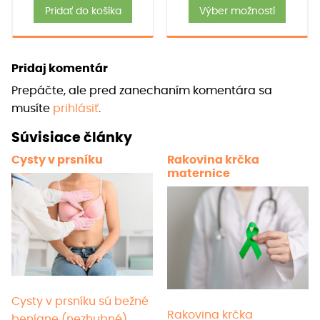
Tent
31.90
Pridať do košíka
Výber možností
produ
thro
má
35.90
viace
Pridaj komentár
varia
Prepáčte, ale pred zanechaním komentára sa
Možno
musíte
prihlásiť
.
si
môže
Súvisiace články
vybra
Cysty v prsníku
Rakovina krčka
na
maternice
strán
produ
Cysty v prsníku sú bežné
Rakovina krčka
benígne (nezhubné)