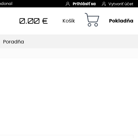
Indonal
Prihlásiť sa
Vytvoriť účet
0.00
€
Košík
Pokladňa
Poradňa