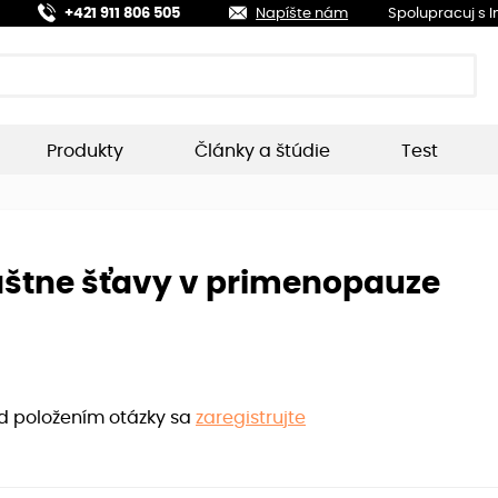
+421 911 806 505
Napíšte nám
Spolupracuj s 
Produkty
Články a štúdie
Test
áštne šťavy v primenopauze
ed položením otázky sa
zaregistrujte