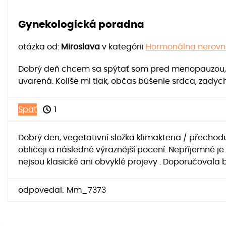
Gynekologická poradna
otázka od:
Miroslava
v kategórii
Hormonálna nerovno
Dobrý deň chcem sa spýtať som pred menopauzou, 
uvarená. Kolíše mi tlak, občas búšenie srdca, zad
Späť
1
Dobrý den, vegetativní složka klimakteria / přechod
obličeji a následné výraznější pocení. Nepříjemné
nejsou klasické ani obvyklé projevy . Doporučovala
odpovedal:
Mm_7373