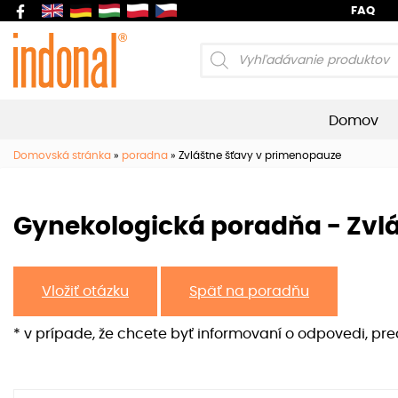
FAQ
Products
search
Domov
Domovská stránka
»
poradna
»
Zvláštne šťavy v primenopauze
Gynekologická poradňa - Zvl
Vložiť otázku
Späť na poradňu
* v prípade, že chcete byť informovaní o odpovedi, pr