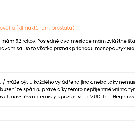
váha (klimaktérium, prostata)
mám 52 rokov. Posledné dva mesiace mám zvláštne šťavy
ychavam sa. Je to všetko priznak príchodu menopauzy? Ni
u / může být u každého vyjádřena jinak, nebo taky nemusí 
 je buzení ze spánku právě díky těmto nepříjemně vníman
 bych návštěvu internisty s pozdravem MUDr.Ilon Hegerov