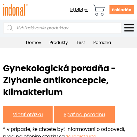
0.00
€
Pokladňa
Products
search
Domov
Produkty
Test
Poradňa
Gynekologická poradňa -
Zlyhanie antikoncepcie,
klimakterium
Vložiť otázku
Späť na poradňu
* v prípade, že chcete byť informovaní o odpovedi,
pred položením otázky sa
zaregistrujte