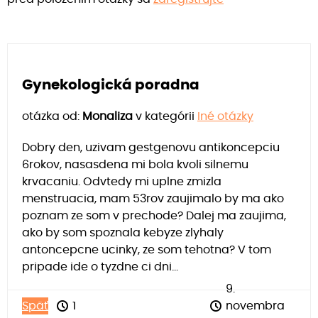
Gynekologická poradna
otázka od:
Monaliza
v kategórii
Iné otázky
Dobry den, uzivam gestgenovu antikoncepciu
6rokov, nasasdena mi bola kvoli silnemu
krvacaniu. Odvtedy mi uplne zmizla
menstruacia, mam 53rov zaujimalo by ma ako
poznam ze som v prechode? Dalej ma zaujima,
ako by som spoznala kebyze zlyhaly
antoncepcne ucinky, ze som tehotna? V tom
pripade ide o tyzdne ci dni...
9.
Späť
1
novembra