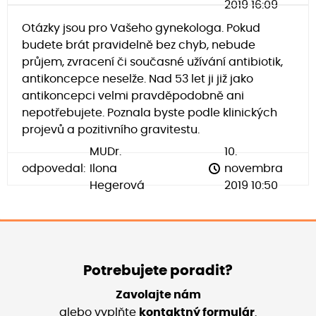
2019 16:09
Otázky jsou pro Vašeho gynekologa. Pokud
budete brát pravidelně bez chyb, nebude
průjem, zvracení či současné užívání antibiotik,
antikoncepce neselže. Nad 53 let ji již jako
antikoncepci velmi pravděpodobně ani
nepotřebujete. Poznala byste podle klinických
projevů a pozitivního gravitestu.
MUDr.
10.
odpovedal:
Ilona
novembra
Hegerová
2019 10:50
Potrebujete poradit?
Zavolajte nám
alebo vyplňte
kontaktný formulár
.