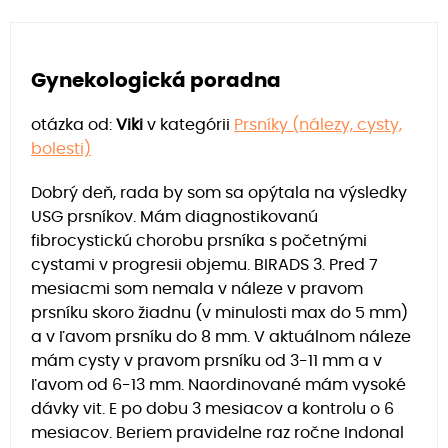
Gynekologická poradna
otázka od:
Viki
v kategórii
Prsníky (nálezy, cysty,
bolesti)
Dobrý deň, rada by som sa opýtala na výsledky
USG prsníkov. Mám diagnostikovanú
fibrocystickú chorobu prsníka s početnými
cystami v progresii objemu. BIRADS 3. Pred 7
mesiacmi som nemala v náleze v pravom
prsníku skoro žiadnu (v minulosti max do 5 mm)
a v ľavom prsníku do 8 mm. V aktuálnom náleze
mám cysty v pravom prsníku od 3-11 mm a v
ľavom od 6-13 mm. Naordinované mám vysoké
dávky vit. E po dobu 3 mesiacov a kontrolu o 6
mesiacov. Beriem pravidelne raz ročne Indonal