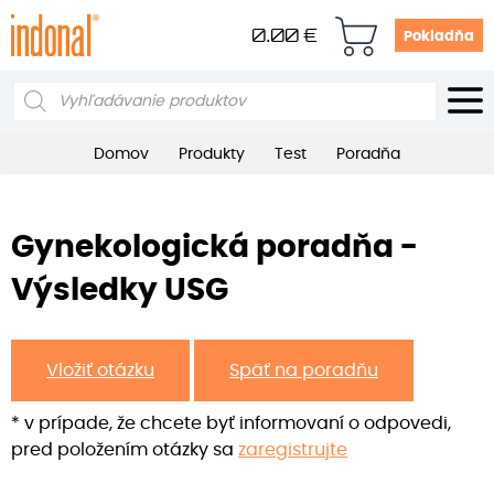
0.00
€
Pokladňa
Products
search
Domov
Produkty
Test
Poradňa
Gynekologická poradňa -
Výsledky USG
Vložiť otázku
Späť na poradňu
* v prípade, že chcete byť informovaní o odpovedi,
pred položením otázky sa
zaregistrujte