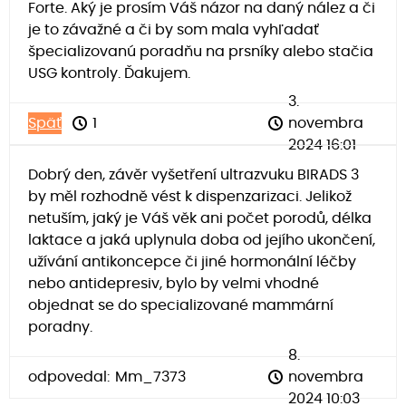
Forte. Aký je prosím Váš názor na daný nález a či
je to závažné a či by som mala vyhľadať
špecializovanú poradňu na prsníky alebo stačia
USG kontroly. Ďakujem.
3.
Späť
1
novembra
2024 16:01
Dobrý den, závěr vyšetření ultrazvuku BIRADS 3
by měl rozhodně vést k dispenzarizaci. Jelikož
netuším, jaký je Váš věk ani počet porodů, délka
laktace a jaká uplynula doba od jejího ukončení,
užívání antikoncepce či jiné hormonální léčby
nebo antidepresiv, bylo by velmi vhodné
objednat se do specializované mammární
poradny.
8.
odpovedal:
Mm_7373
novembra
2024 10:03