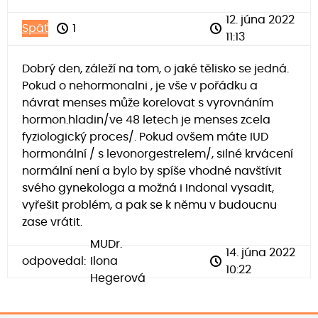
12. júna 2022
Späť
1
11:13
Dobrý den, záleží na tom, o jaké tělisko se jedná.
Pokud o nehormonalni , je vše v pořádku a
návrat menses může korelovat s vyrovnáním
hormon.hladin/ve 48 letech je menses zcela
fyziologický proces/. Pokud ovšem máte IUD
hormonální / s levonorgestrelem/, silné krvácení
normální není a bylo by spíše vhodné navštívit
svého gynekologa a možná i Indonal vysadit,
vyřešit problém, a pak se k němu v budoucnu
zase vrátit.
MUDr.
14. júna 2022
odpovedal:
Ilona
10:22
Hegerová