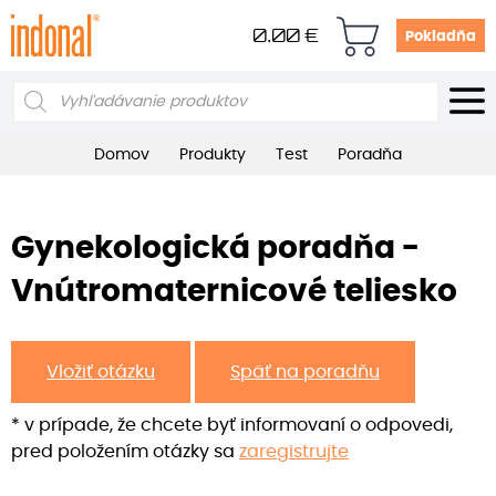
0.00
€
Pokladňa
Products
search
Domov
Produkty
Test
Poradňa
Gynekologická poradňa -
Vnútromaternicové teliesko
Vložiť otázku
Späť na poradňu
* v prípade, že chcete byť informovaní o odpovedi,
pred položením otázky sa
zaregistrujte