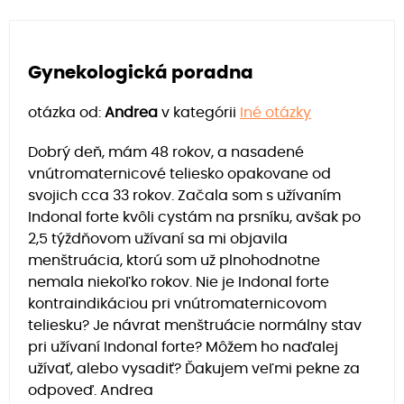
Gynekologická poradna
otázka od:
Andrea
v kategórii
Iné otázky
Dobrý deň, mám 48 rokov, a nasadené
vnútromaternicové teliesko opakovane od
svojich cca 33 rokov. Začala som s užívaním
Indonal forte kvôli cystám na prsníku, avšak po
2,5 týždňovom užívaní sa mi objavila
menštruácia, ktorú som už plnohodnotne
nemala niekoľko rokov. Nie je Indonal forte
kontraindikáciou pri vnútromaternicovom
teliesku? Je návrat menštruácie normálny stav
pri užívaní Indonal forte? Môžem ho naďalej
užívať, alebo vysadiť? Ďakujem veľmi pekne za
odpoveď. Andrea