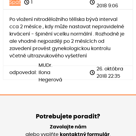
Späť
1
2018 9:06
Po vložení nitroděložního tělíska bývá interval
cca 2 měsíce , kdy může nastavat nepravidelné
krvácení - špinění vcelku normální . Rozhodně je
ale vhodné nejpozději po 2 měsících od
zavedení provést gynekologickou kontrolu
včetně ultrazvukového vyšetření
MUDr.
26. októbra
odpovedal:
Ilona
2018 22:35
Hegerová
Potrebujete poradit?
Zavolajte nám
alebo vyplňte
kontaktný formulár
.