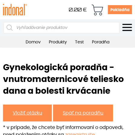
0.00
€
Pokladňa
Products
search
Domov
Produkty
Test
Poradňa
Gynekologická poradňa -
vnutromaternicové teliesko
dana a bolesti krvácanie
Vložiť otázku
Späť na poradňu
* v prípade, že chcete byť informovaní o odpovedi,
pred položením otázky sa
zaregistrujte