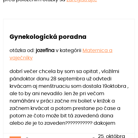
Gynekologická poradna
otázka od:
jozefína
v kategórii
Maternica a
vaječníky
dobrí večer chcela by som sa opitat , vložilmi
pándoktor danu 28 septembra už odvtedi
krvácam aj menštruaciu som dostala 19oktobra ,
ale to by ani nevadilo .len že pri večom
namáháni v práci začne mi boliet v križok a
začnem krvácat a potom prestane po čase a
potom ze čoto može bit tá zavedená dana
alebo zle je to zaveden??????????? dakojem
25. októbra