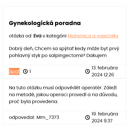
Gynekologická poradna
otázka od:
Eva
v kategórii
Maternica a vaječníky
Dobrý deň, Chcem sa spýtať kedy môže byt prvý
pohlavný styk po salpingectomii? Dakujem
13. februára
Späť
1
2024 12:26
Na tuto otázku musí odpovědět operatér. Záleží
na metodě, jakou operaci provedl a na důvodu,
proč byla provedena.
19. februára
odpovedal:
Mm_7373
2024 9:37