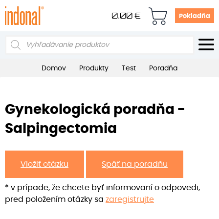
0.00
€
Pokladňa
Products
search
Domov
Produkty
Test
Poradňa
Gynekologická poradňa -
Salpingectomia
Vložiť otázku
Späť na poradňu
* v prípade, že chcete byť informovaní o odpovedi,
pred položením otázky sa
zaregistrujte