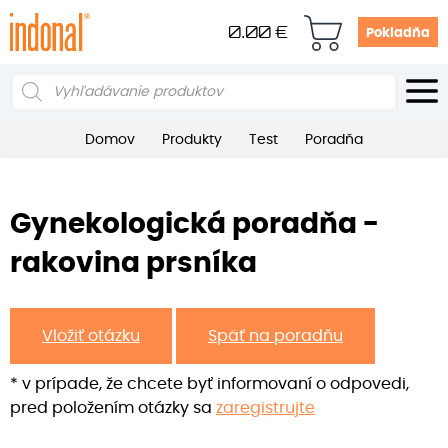
0.00
€
Pokladňa
Products
search
Domov
Produkty
Test
Poradňa
Gynekologická poradňa -
rakovina prsníka
Vložiť otázku
Späť na poradňu
* v prípade, že chcete byť informovaní o odpovedi,
pred položením otázky sa
zaregistrujte