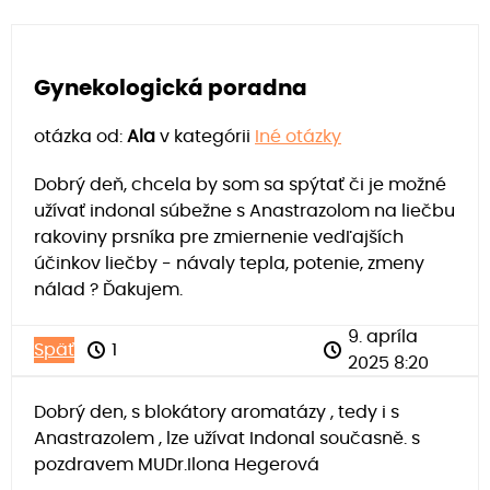
Gynekologická poradna
otázka od:
Ala
v kategórii
Iné otázky
Dobrý deň, chcela by som sa spýtať či je možné
užívať indonal súbežne s Anastrazolom na liečbu
rakoviny prsníka pre zmiernenie vedľajších
účinkov liečby - návaly tepla, potenie, zmeny
nálad ? Ďakujem.
9. apríla
Späť
1
2025 8:20
Dobrý den, s blokátory aromatázy , tedy i s
Anastrazolem , lze užívat Indonal současně. s
pozdravem MUDr.Ilona Hegerová