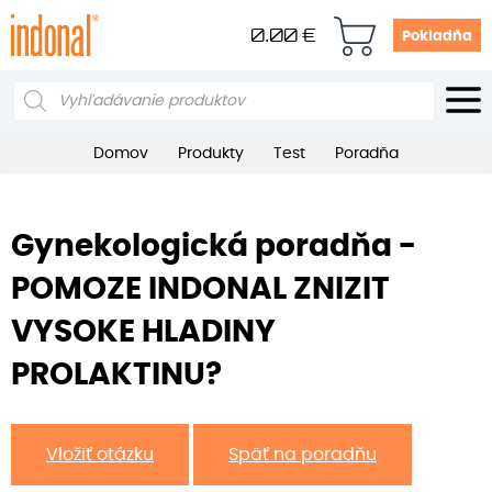
0.00
€
Pokladňa
Products
search
Domov
Produkty
Test
Poradňa
Gynekologická poradňa -
POMOZE INDONAL ZNIZIT
VYSOKE HLADINY
PROLAKTINU?
Vložiť otázku
Späť na poradňu