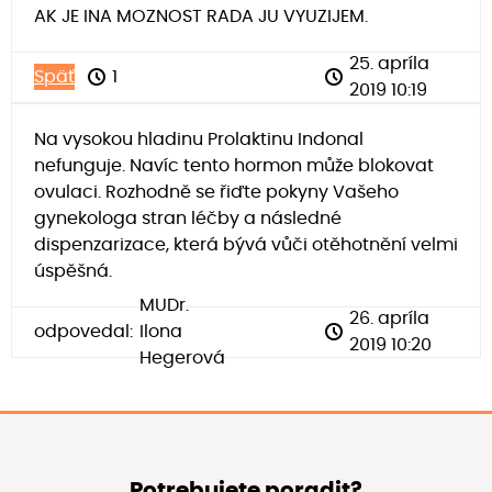
AK JE INA MOZNOST RADA JU VYUZIJEM.
25. apríla
Späť
1
2019 10:19
Na vysokou hladinu Prolaktinu Indonal
nefunguje. Navíc tento hormon může blokovat
ovulaci. Rozhodně se řiďte pokyny Vašeho
gynekologa stran léčby a následné
dispenzarizace, která bývá vůči otěhotnění velmi
úspěšná.
MUDr.
26. apríla
odpovedal:
Ilona
2019 10:20
Hegerová
Potrebujete poradit?