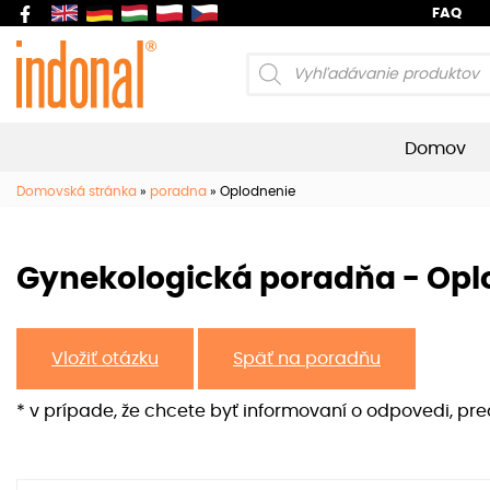
FAQ
Products
search
Domov
Domovská stránka
»
poradna
»
Oplodnenie
Gynekologická poradňa - Opl
Vložiť otázku
Späť na poradňu
* v prípade, že chcete byť informovaní o odpovedi, pr