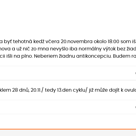
a byť tehotná kedž včera 20.novembra okolo 18:00 som i
znova a už nič zo mna nevyšlo iba normálny výtok bez ži
i išli na plno. Neberiem žiadnu antikoncepciu. Budem 
lem 28 dnů, 20.11./ tedy 13.den cyklu/ již může dojít k ovu