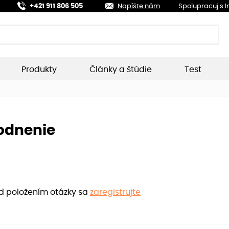
+421 911 806 505
Napíšte nám
Spolupracuj s 
Produkty
Články a štúdie
Test
odnenie
ed položením otázky sa
zaregistrujte