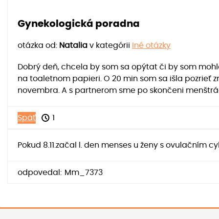
Gynekologická poradna
otázka od:
Natalia
v kategórii
Iné otázky
Dobrý deň, chcela by som sa opýtat či by som mohl
na toaletnom papieri. O 20 min som sa išla pozrieť 
novembra. A s partnerom sme po skončeni menštráci
Späť
1
Pokud 8.11.začal l. den menses u ženy s ovulačním cyk
odpovedal:
Mm_7373