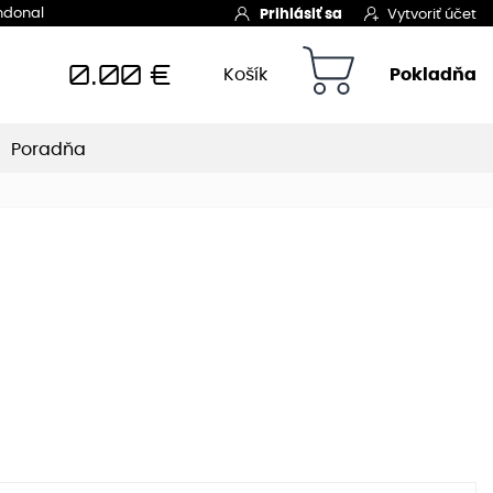
Indonal
Prihlásiť sa
Vytvoriť účet
0.00
€
Košík
Pokladňa
Poradňa