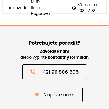
MUDr.
30. marca
odpovedal:
Ilona
2021 12:02
Hegerová
Potrebujete poradit?
Zavolajte nám
alebo vyplňte
kontaktný formulár
.
+421 911 806 505
Napíšte nám