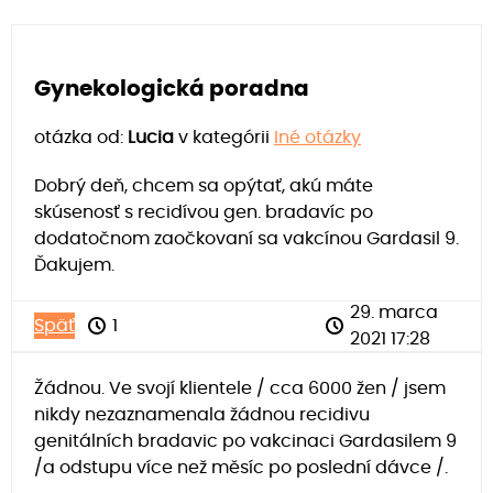
Gynekologická poradna
otázka od:
Lucia
v kategórii
Iné otázky
Dobrý deň, chcem sa opýtať, akú máte
skúsenosť s recidívou gen. bradavíc po
dodatočnom zaočkovaní sa vakcínou Gardasil 9.
Ďakujem.
29. marca
Späť
1
2021 17:28
Žádnou. Ve svojí klientele / cca 6000 žen / jsem
nikdy nezaznamenala žádnou recidivu
genitálních bradavic po vakcinaci Gardasilem 9
/a odstupu více než měsíc po poslední dávce /.