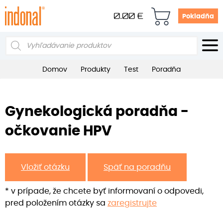
0.00
€
Pokladňa
Products
search
Domov
Produkty
Test
Poradňa
Gynekologická poradňa -
očkovanie HPV
Vložiť otázku
Späť na poradňu
* v prípade, že chcete byť informovaní o odpovedi,
pred položením otázky sa
zaregistrujte