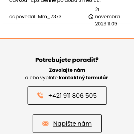
dávkou 1 cps denně po dobu 3 měsíců.
21.
odpovedal:
Mm_7373
novembra
2023 11:05
Potrebujete poradit?
Zavolajte nám
alebo vyplňte
kontaktný formulár
.
+421 911 806 505
Napíšte nám