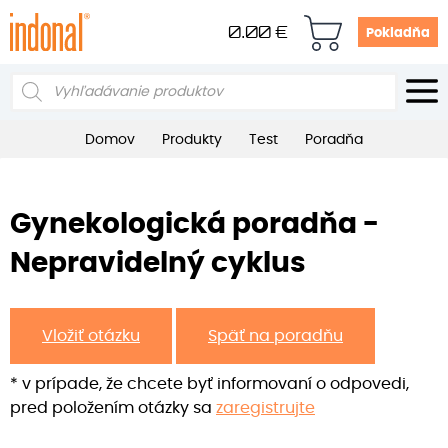
0.00
€
Pokladňa
Products
search
Domov
Produkty
Test
Poradňa
Gynekologická poradňa -
Nepravidelný cyklus
Vložiť otázku
Späť na poradňu
* v prípade, že chcete byť informovaní o odpovedi,
pred položením otázky sa
zaregistrujte