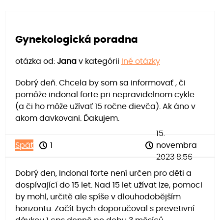
Gynekologická poradna
otázka od:
Jana
v kategórii
Iné otázky
Dobrý deň. Chcela by som sa informovať , či
pomôže indonal forte pri nepravidelnom cykle
(a či ho môže užívať 15 ročne dievča). Ak áno v
akom davkovani. Ďakujem.
15.
Späť
1
novembra
2023 8:56
Dobrý den, Indonal forte není určen pro děti a
dospívající do 15 let. Nad 15 let užívat lze, pomoci
by mohl, určitě ale spíše v dlouhodobějším
horizontu. Začít bych doporučoval s prevetivní