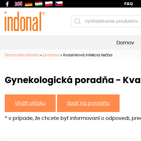
FAQ
Products
search
Domov
Domovská stránka
»
poradna
»
Kvasinková infekcia liečba
Gynekologická poradňa - Kvas
Vložiť otázku
Späť na poradňu
* v prípade, že chcete byť informovaní o odpovedi, pr