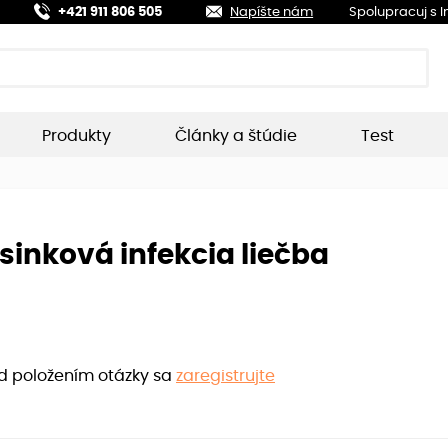
+421 911 806 505
Napíšte nám
Spolupracuj s 
Produkty
Články a štúdie
Test
inková infekcia liečba
ed položením otázky sa
zaregistrujte