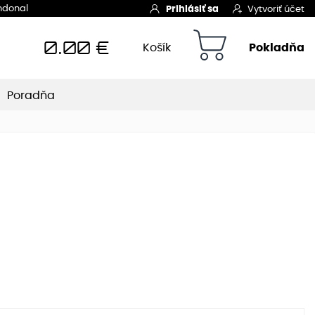
Indonal
Prihlásiť sa
Vytvoriť účet
0.00
€
Košík
Pokladňa
Poradňa