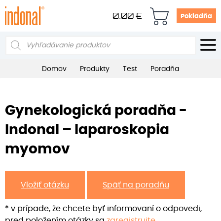
0.00
€
Pokladňa
Products
search
Domov
Produkty
Test
Poradňa
Gynekologická poradňa -
Indonal – laparoskopia
myomov
Vložiť otázku
Späť na poradňu
* v prípade, že chcete byť informovaní o odpovedi,
pred položením otázky sa
zaregistrujte