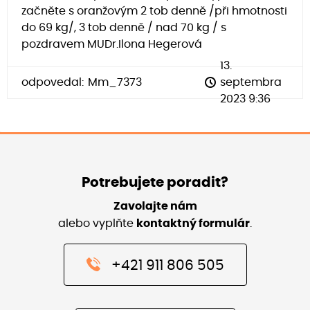
začněte s oranžovým 2 tob denně /při hmotnosti
do 69 kg/, 3 tob denně / nad 70 kg / s
pozdravem MUDr.Ilona Hegerová
13.
odpovedal:
Mm_7373
septembra
2023 9:36
Potrebujete poradit?
Zavolajte nám
alebo vyplňte
kontaktný formulár
.
+421 911 806 505