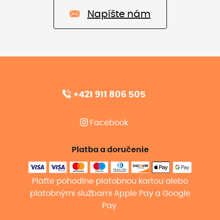
Napíšte nám
+421 911 806 505
Facebook
Platba a doručenie
Plaťte pohodlne platobnou kartou alebo
platobnými službami Apple Pay a Google
Pay.