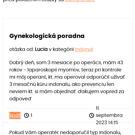
Gynekologická poradna
otázka od:
Lucia
v kategórii
Indonal
Dobrý deň, som 3 mesiace po operácii, mám 43
rokov - laparoskopii myomov, teraz pri kontrole
mi môj operant, kt. ma operoval odporúčil užívať
3 mesačnú kúru indonalu, ako prevenciu len
neviem kt. si mám objednať. ďakujem vopred za
odpoveď
11.
Späť
1
septembra
2023 14:15
Pokud Vám operatér nedoporučil typ Indonalu,